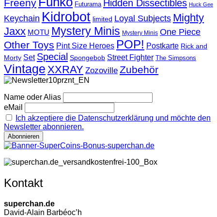
Funko
Freeny
Hidden Dissectibles
Futurama
Huck Gee
Kidrobot
Mighty
Loyal Subjects
Keychain
limited
Mystery Minis
Jaxx
One Piece
MOTU
Mystery Minis
POP!
Other Toys
Pint Size Heroes
Postkarte
Rick and
Special
Street Fighter
Set
Morty
Spongebob
The Simpsons
Vintage
XXRAY
Zubehör
Zozoville
Name oder Alias
eMail
Ich akzeptiere die Datenschutzerklärung und möchte den
Newsletter abonnieren.
Kontakt
superchan.de
David-Alain Barbéoc’h