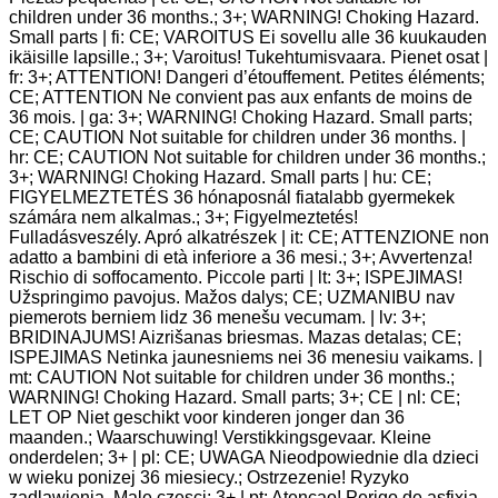
children under 36 months.; 3+; WARNING! Choking Hazard.
Small parts | fi: CE; VAROITUS Ei sovellu alle 36 kuukauden
ikäisille lapsille.; 3+; Varoitus! Tukehtumisvaara. Pienet osat |
fr: 3+; ATTENTION! Dangeri d’étouffement. Petites éléments;
CE; ATTENTION Ne convient pas aux enfants de moins de
36 mois. | ga: 3+; WARNING! Choking Hazard. Small parts;
CE; CAUTION Not suitable for children under 36 months. |
hr: CE; CAUTION Not suitable for children under 36 months.;
3+; WARNING! Choking Hazard. Small parts | hu: CE;
FIGYELMEZTETÉS 36 hónaposnál fiatalabb gyermekek
számára nem alkalmas.; 3+; Figyelmeztetés!
Fulladásveszély. Apró alkatrészek | it: CE; ATTENZIONE non
adatto a bambini di età inferiore a 36 mesi.; 3+; Avvertenza!
Rischio di soffocamento. Piccole parti | lt: 3+; ISPEJIMAS!
Užspringimo pavojus. Mažos dalys; CE; UZMANIBU nav
piemerots berniem lidz 36 menešu vecumam. | lv: 3+;
BRIDINAJUMS! Aizrišanas briesmas. Mazas detalas; CE;
ISPEJIMAS Netinka jaunesniems nei 36 menesiu vaikams. |
mt: CAUTION Not suitable for children under 36 months.;
WARNING! Choking Hazard. Small parts; 3+; CE | nl: CE;
LET OP Niet geschikt voor kinderen jonger dan 36
maanden.; Waarschuwing! Verstikkingsgevaar. Kleine
onderdelen; 3+ | pl: CE; UWAGA Nieodpowiednie dla dzieci
w wieku ponizej 36 miesiecy.; Ostrzezenie! Ryzyko
zadlawienia. Male czesci; 3+ | pt: Atençao! Perigo de asfixia.