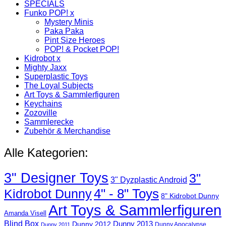
SPECIALS
Funko POP! x
Mystery Minis
Paka Paka
Pint Size Heroes
POP! & Pocket POP!
Kidrobot x
Mighty Jaxx
Superplastic Toys
The Loyal Subjects
Art Toys & Sammlerfiguren
Keychains
Zozoville
Sammlerecke
Zubehör & Merchandise
Alle Kategorien:
3" Designer Toys
3"
3" Dyzplastic Android
4" - 8" Toys
Kidrobot Dunny
8" Kidrobot Dunny
Art Toys & Sammlerfiguren
Amanda Visell
Blind Box
Dunny 2012
Dunny 2013
Dunny Apocalypse
Dunny 2011