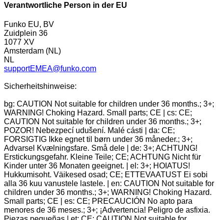
Verantwortliche Person in der EU
Funko EU, BV
Zuidplein 36
1077 XV
Amsterdam (NL)
NL
supportEMEA@funko.com
Sicherheitshinweise:
bg: CAUTION Not suitable for children under 36 months.; 3+;
WARNING! Choking Hazard. Small parts; CE | cs: CE;
CAUTION Not suitable for children under 36 months.; 3+;
POZOR! Nebezpecí udušení. Malé cásti | da: CE;
FORSIGTIG Ikke egnet til børn under 36 måneder.; 3+;
Advarsel Kvælningsfare. Små dele | de: 3+; ACHTUNG!
Erstickungsgefahr. Kleine Teile; CE; ACHTUNG Nicht für
Kinder unter 36 Monaten geeignet. | el: 3+; HOIATUS!
Hukkumisoht. Väikesed osad; CE; ETTEVAATUST Ei sobi
alla 36 kuu vanustele lastele. | en: CAUTION Not suitable for
children under 36 months.; 3+; WARNING! Choking Hazard.
Small parts; CE | es: CE; PRECAUCIÓN No apto para
menores de 36 meses.; 3+; ¡Advertencia! Peligro de asfixia.
Piezas pequeñas | et: CE; CAUTION Not suitable for