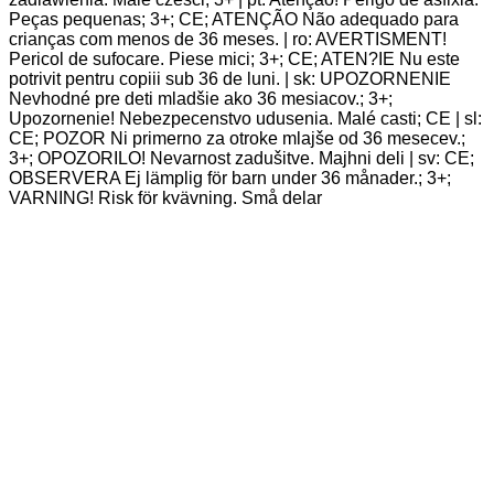
Peças pequenas; 3+; CE; ATENÇÃO Não adequado para
crianças com menos de 36 meses. | ro: AVERTISMENT!
Pericol de sufocare. Piese mici; 3+; CE; ATEN?IE Nu este
potrivit pentru copiii sub 36 de luni. | sk: UPOZORNENIE
Nevhodné pre deti mladšie ako 36 mesiacov.; 3+;
Upozornenie! Nebezpecenstvo udusenia. Malé casti; CE | sl:
CE; POZOR Ni primerno za otroke mlajše od 36 mesecev.;
3+; OPOZORILO! Nevarnost zadušitve. Majhni deli | sv: CE;
OBSERVERA Ej lämplig för barn under 36 månader.; 3+;
VARNING! Risk för kvävning. Små delar
SALE 15%
SALE 16%
SALE 19%
SALE 25%
SALE 16%
SALE 28%
Funko Mystery Minis:
Beetlejuice – Adam Maitland
€
12,90