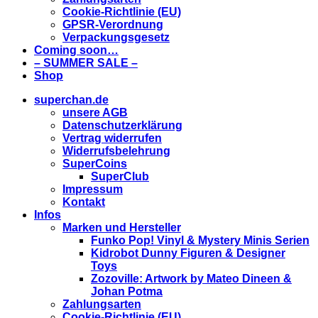
Cookie-Richtlinie (EU)
GPSR-Verordnung
Verpackungsgesetz
Coming soon…
– SUMMER SALE –
Shop
superchan.de
unsere AGB
Datenschutzerklärung
Vertrag widerrufen
Widerrufsbelehrung
SuperCoins
SuperClub
Impressum
Kontakt
Infos
Marken und Hersteller
Funko Pop! Vinyl & Mystery Minis Serien
Kidrobot Dunny Figuren & Designer
Toys
Zozoville: Artwork by Mateo Dineen &
Johan Potma
Zahlungsarten
Cookie-Richtlinie (EU)