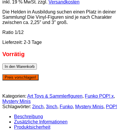
inkl. 19 % MwSt.
zzgl.
Versandkosten
Die Helden in Ausbildung suchen einen Platz in deiner
Sammlung! Die Vinyl-Figuren sind je nach Charakter
zwischen ca. 2,25″ und 3″ groß.
Ratio 1/12
Lieferzeit:
2-3 Tage
Vorrätig
Funko
In den Warenkorb
Mystery
Minis:
Preis vorschlagen!
My
Hero
Academia
Kategorien:
Art Toys & Sammlerfiguren
,
Funko POP! x
,
S9
Mystery Minis
(Battle
Schlagwörter:
2inch
,
3inch
,
Funko
,
Mystery Minis
,
POP!
Ready
Series)
Beschreibung
-
Zusätzliche Informationen
Hawks
Produktsicherheit
Menge