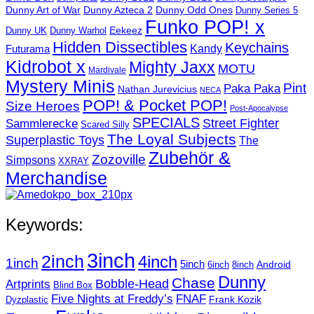
Dunny Art of War
Dunny Azteca 2
Dunny Odd Ones
Dunny Series 5
Funko POP! x
Eekeez
Dunny UK
Dunny Warhol
Hidden Dissectibles
Keychains
Kandy
Futurama
Kidrobot x
Mighty Jaxx
MOTU
Mardivale
Mystery Minis
Pint
Paka Paka
Nathan Jurevicius
NECA
POP! & Pocket POP!
Size Heroes
Post-Apocalypse
SPECIALS
Sammlerecke
Street Fighter
Scared Silly
The Loyal Subjects
Superplastic Toys
The
Zubehör &
Zozoville
Simpsons
XXRAY
Merchandise
Keywords:
3inch
2inch
4inch
1inch
5inch
Android
6inch
8inch
Dunny
Chase
Artprints
Bobble-Head
Blind Box
Five Nights at Freddy’s
FNAF
Frank Kozik
Dyzplastic