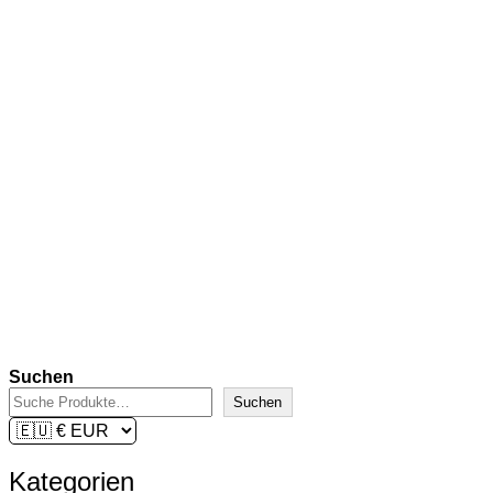
In den Warenkorb
Funko Mystery Minis: Kaiju No.
8 Series – Kafka Hibino
€
9,90
inkl. 19 % MwSt.
zzgl.
Versandkosten
Lieferzeit:
2-3 Tage
In den Warenkorb
Suchen
Suchen
Kategorien