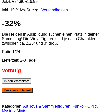
Ursprünglicher
Aktueller
Jetzt:
€
24,90
€
16,99
Preis
Preis
inkl. 19 % MwSt.
zzgl.
Versandkosten
war:
ist:
€24,90
€16,99.
-32%
Die Helden in Ausbildung suchen einen Platz in deiner
Sammlung! Die Vinyl-Figuren sind je nach Charakter
zwischen ca. 2,25″ und 3″ groß.
Ratio 1/24
Lieferzeit:
2-3 Tage
Vorrätig
Funko
In den Warenkorb
Mystery
Minis:
Preis vorschlagen!
My
Hero
Academia
Kategorien:
Art Toys & Sammlerfiguren
,
Funko POP! x
,
S9
Mystery Minis
(Battle