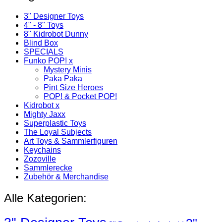
3" Designer Toys
4" - 8" Toys
8" Kidrobot Dunny
Blind Box
SPECIALS
Funko POP! x
Mystery Minis
Paka Paka
Pint Size Heroes
POP! & Pocket POP!
Kidrobot x
Mighty Jaxx
Superplastic Toys
The Loyal Subjects
Art Toys & Sammlerfiguren
Keychains
Zozoville
Sammlerecke
Zubehör & Merchandise
Alle Kategorien: