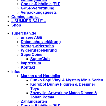
Cookie-Richtlinie (EU)
GPSR-Verordnung
Verpackungsgesetz
Coming soon…
– SUMMER SALE –
Shop
superchan.de
unsere AGB
Datenschutzerklärung
Vertrag widerrufen
Widerrufsbelehrung
SuperCoins
SuperClub
Impressum
Kontakt
Infos
Marken und Hersteller
Funko Pop! Vinyl & Mystery Minis Serien
Kidrobot Dunny Figuren & Designer
Toys
Zozoville: Artwork by Mateo Dineen &
Johan Potma
Zahlungsarten
Cookie-Richtlinie (EU)