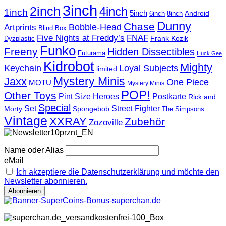
3inch
2inch
4inch
1inch
5inch
Android
6inch
8inch
Dunny
Chase
Artprints
Bobble-Head
Blind Box
Five Nights at Freddy’s
FNAF
Frank Kozik
Dyzplastic
Funko
Freeny
Hidden Dissectibles
Futurama
Huck Gee
Kidrobot
Mighty
Loyal Subjects
Keychain
limited
Mystery Minis
Jaxx
One Piece
MOTU
Mystery Minis
POP!
Other Toys
Pint Size Heroes
Postkarte
Rick and
Special
Street Fighter
Set
Morty
Spongebob
The Simpsons
Vintage
XXRAY
Zubehör
Zozoville
Name oder Alias
eMail
Ich akzeptiere die Datenschutzerklärung und möchte den
Newsletter abonnieren.