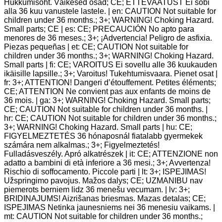
Hukkumisoht. Väikesed osad; CE; ETTEVAATUST Ei sobi
alla 36 kuu vanustele lastele. | en: CAUTION Not suitable for
children under 36 months.; 3+; WARNING! Choking Hazard.
Small parts; CE | es: CE; PRECAUCIÓN No apto para
menores de 36 meses.; 3+; ¡Advertencia! Peligro de asfixia.
Piezas pequeñas | et: CE; CAUTION Not suitable for
children under 36 months.; 3+; WARNING! Choking Hazard.
Small parts | fi: CE; VAROITUS Ei sovellu alle 36 kuukauden
ikäisille lapsille.; 3+; Varoitus! Tukehtumisvaara. Pienet osat |
fr: 3+; ATTENTION! Dangeri d’étouffement. Petites éléments;
CE; ATTENTION Ne convient pas aux enfants de moins de
36 mois. | ga: 3+; WARNING! Choking Hazard. Small parts;
CE; CAUTION Not suitable for children under 36 months. |
hr: CE; CAUTION Not suitable for children under 36 months.;
3+; WARNING! Choking Hazard. Small parts | hu: CE;
FIGYELMEZTETÉS 36 hónaposnál fiatalabb gyermekek
számára nem alkalmas.; 3+; Figyelmeztetés!
Fulladásveszély. Apró alkatrészek | it: CE; ATTENZIONE non
adatto a bambini di età inferiore a 36 mesi.; 3+; Avvertenza!
Rischio di soffocamento. Piccole parti | lt: 3+; ISPEJIMAS!
Užspringimo pavojus. Mažos dalys; CE; UZMANIBU nav
piemerots berniem lidz 36 menešu vecumam. | lv: 3+;
BRIDINAJUMS! Aizrišanas briesmas. Mazas detalas; CE;
ISPEJIMAS Netinka jaunesniems nei 36 menesiu vaikams. |
mt: CAUTION Not suitable for children under 36 months.;