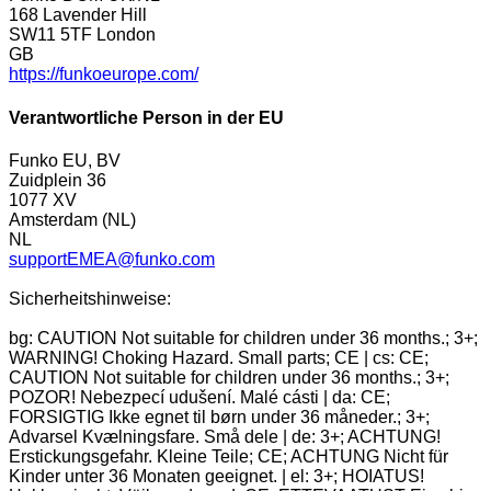
168 Lavender Hill
SW11 5TF London
GB
https://funkoeurope.com/
Verantwortliche Person in der EU
Funko EU, BV
Zuidplein 36
1077 XV
Amsterdam (NL)
NL
supportEMEA@funko.com
Sicherheitshinweise:
bg: CAUTION Not suitable for children under 36 months.; 3+;
WARNING! Choking Hazard. Small parts; CE | cs: CE;
CAUTION Not suitable for children under 36 months.; 3+;
POZOR! Nebezpecí udušení. Malé cásti | da: CE;
FORSIGTIG Ikke egnet til børn under 36 måneder.; 3+;
Advarsel Kvælningsfare. Små dele | de: 3+; ACHTUNG!
Erstickungsgefahr. Kleine Teile; CE; ACHTUNG Nicht für
Kinder unter 36 Monaten geeignet. | el: 3+; HOIATUS!