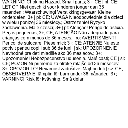
WARNING! Choking Hazard. Small parts; 3+; CE | nl: CE;
LET OP Niet geschikt voor kinderen jonger dan 36
maanden.; Waarschuwing! Verstikkingsgevaar. Kleine
onderdelen; 3+ | pl: CE; UWAGA Nieodpowiednie dla dzieci
w wieku ponizej 36 miesiecy.; Ostrzezenie! Ryzyko
zadlawienia. Male czesci; 3+ | pt: Atençao! Perigo de asfixia.
Peças pequenas; 3+; CE; ATENÇÃO Não adequado para
crianças com menos de 36 meses. | ro: AVERTISMENT!
Pericol de sufocare. Piese mici; 3+; CE; ATEN?IE Nu este
potrivit pentru copiii sub 36 de luni. | sk: UPOZORNENIE
Nevhodné pre deti mladšie ako 36 mesiacov.; 3+;
Upozornenie! Nebezpecenstvo udusenia. Malé casti; CE | sl:
CE; POZOR Ni primerno za otroke mlajše od 36 mesecev.;
3+; OPOZORILO! Nevarnost zadušitve. Majhni deli | sv: CE;
OBSERVERA Ej lämplig för barn under 36 månader.; 3+;
VARNING! Risk för kvävning. Små delar
SALE 19%
SALE 15%
SALE 25%
SALE 16%
SALE 16%
SALE 28%