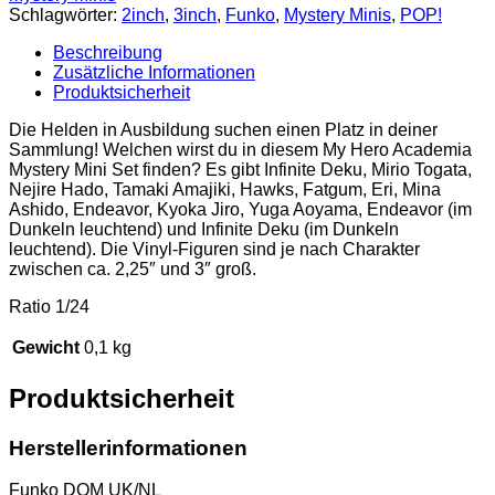
Schlagwörter:
2inch
,
3inch
,
Funko
,
Mystery Minis
,
POP!
Ready
Series)
Beschreibung
-
Zusätzliche Informationen
Endeavor
Produktsicherheit
Menge
Die Helden in Ausbildung suchen einen Platz in deiner
Sammlung! Welchen wirst du in diesem My Hero Academia
Mystery Mini Set finden? Es gibt Infinite Deku, Mirio Togata,
Nejire Hado, Tamaki Amajiki, Hawks, Fatgum, Eri, Mina
Ashido, Endeavor, Kyoka Jiro, Yuga Aoyama, Endeavor (im
Dunkeln leuchtend) und Infinite Deku (im Dunkeln
leuchtend). Die Vinyl-Figuren sind je nach Charakter
zwischen ca. 2,25″ und 3″ groß.
Ratio 1/24
Gewicht
0,1 kg
Produktsicherheit
Herstellerinformationen
Funko DOM UK/NL