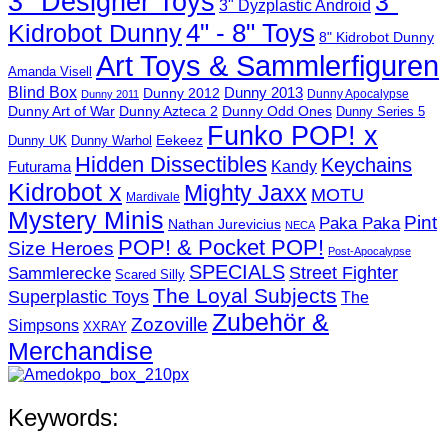
3" Designer Toys
3"
3" Dyzplastic Android
4" - 8" Toys
Kidrobot Dunny
8" Kidrobot Dunny
Art Toys & Sammlerfiguren
Amanda Visell
Blind Box
Dunny 2012
Dunny 2013
Dunny Apocalypse
Dunny 2011
Dunny Art of War
Dunny Azteca 2
Dunny Odd Ones
Dunny Series 5
Funko POP! x
Eekeez
Dunny UK
Dunny Warhol
Hidden Dissectibles
Keychains
Kandy
Futurama
Kidrobot x
Mighty Jaxx
MOTU
Mardivale
Mystery Minis
Pint
Paka Paka
Nathan Jurevicius
NECA
POP! & Pocket POP!
Size Heroes
Post-Apocalypse
SPECIALS
Sammlerecke
Street Fighter
Scared Silly
The Loyal Subjects
Superplastic Toys
The
Zubehör &
Zozoville
Simpsons
XXRAY
Merchandise
Keywords: