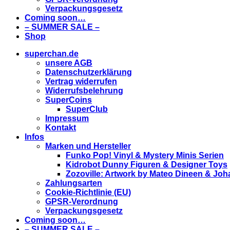
Verpackungsgesetz
Coming soon…
– SUMMER SALE –
Shop
superchan.de
unsere AGB
Datenschutzerklärung
Vertrag widerrufen
Widerrufsbelehrung
SuperCoins
SuperClub
Impressum
Kontakt
Infos
Marken und Hersteller
Funko Pop! Vinyl & Mystery Minis Serien
Kidrobot Dunny Figuren & Designer Toys
Zozoville: Artwork by Mateo Dineen & Jo
Zahlungsarten
Cookie-Richtlinie (EU)
GPSR-Verordnung
Verpackungsgesetz
Coming soon…
– SUMMER SALE –