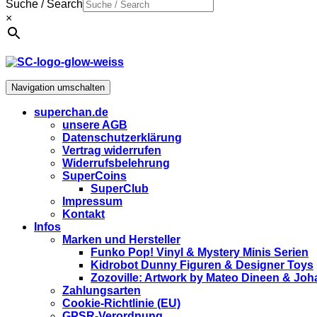
Suche / Search
×
Navigation umschalten
superchan.de
unsere AGB
Datenschutzerklärung
Vertrag widerrufen
Widerrufsbelehrung
SuperCoins
SuperClub
Impressum
Kontakt
Infos
Marken und Hersteller
Funko Pop! Vinyl & Mystery Minis Serien
Kidrobot Dunny Figuren & Designer Toys
Zozoville: Artwork by Mateo Dineen & Jo
Zahlungsarten
Cookie-Richtlinie (EU)
GPSR-Verordnung