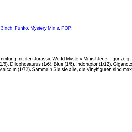
,
3inch
,
Funko
,
Mystery Minis
,
POP!
ammlung mit den Jurassic World Mystery Minis! Jede Figur zeigt 
/6), Dilophosaurus (1/6), Blue (1/6), Indoraptor (1/12), Giganot
alcolm (1/72). Sammeln Sie sie alle, die Vinylfiguren sind maxim