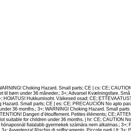
 WARNING! Choking Hazard. Small parts; CE | cs: CE; CAUTION 
 til børn under 36 måneder.; 3+; Advarsel Kvælningsfare. Små 
3+; HOIATUS! Hukkumisoht. Väikesed osad; CE; ETTEVAATUST Ei
g Hazard. Small parts; CE | es: CE; PRECAUCIÓN No apto para m
 under 36 months.; 3+; WARNING! Choking Hazard. Small parts | 
+; ATTENTION! Dangeri d’étouffement. Petites éléments; CE; ATT
suitable for children under 36 months. | hr: CE; CAUTION Not
naposnál fiatalabb gyermekek számára nem alkalmas.; 3+; Figy
3+; Avvertenza! Rischio di soffocamento. Piccole parti | lt: 3