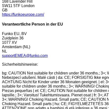
168 Lavender Hill
SW11 5TF London
GB
https://funkoeurope.com/
Verantwortliche Person in der EU
Funko EU, BV
Zuidplein 36
1077 XV
Amsterdam (NL)
NL
supportEMEA@funko.com
Sicherheitshinweise:
bg: CAUTION Not suitable for children under 36 months.; 3+;
Nebezpecí udušení. Malé cásti | da: CE; FORSIGTIG Ikke egnet
ACHTUNG Nicht für Kinder unter 36 Monaten geeignet. | el: 
suitable for children under 36 months.; 3+; WARNING! Chokin
Piezas pequeñas | et: CE; CAUTION Not suitable for children
lapsille.; 3+; Varoitus! Tukehtumisvaara. Pienet osat | fr: 3
3+; WARNING! Choking Hazard. Small parts; CE; CAUTION Not 
Choking Hazard. Small parts | hu: CE; FIGYELMEZTETÉS 36 hó
ATTENZIONE non adatto a bambini di età inferiore a 36 mesi.; 