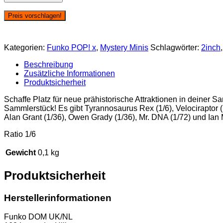
Minis:
Jurassic
Preis vorschlagen!
World
-
Velociraptor
Kategorien:
Funko POP! x
,
Mystery Minis
Schlagwörter:
2inch
(blau)
Menge
Beschreibung
Zusätzliche Informationen
Produktsicherheit
Schaffe Platz für neue prähistorische Attraktionen in deiner S
Sammlerstück! Es gibt Tyrannosaurus Rex (1/6), Velociraptor (1
Alan Grant (1/36), Owen Grady (1/36), Mr. DNA (1/72) und Ian M
Ratio 1/6
Gewicht
0,1 kg
Produktsicherheit
Herstellerinformationen
Funko DOM UK/NL