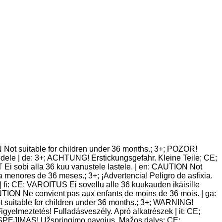
Not suitable for children under 36 months.; 3+; POZOR!
dele | de: 3+; ACHTUNG! Erstickungsgefahr. Kleine Teile; CE;
 sobi alla 36 kuu vanustele lastele. | en: CAUTION Not
enores de 36 meses.; 3+; ¡Advertencia! Peligro de asfixia.
fi: CE; VAROITUS Ei sovellu alle 36 kuukauden ikäisille
ENTION Ne convient pas aux enfants de moins de 36 mois. | ga:
 suitable for children under 36 months.; 3+; WARNING!
elmeztetés! Fulladásveszély. Apró alkatrészek | it: CE;
+; ISPEJIMAS! Užspringimo pavojus. Mažos dalys; CE;