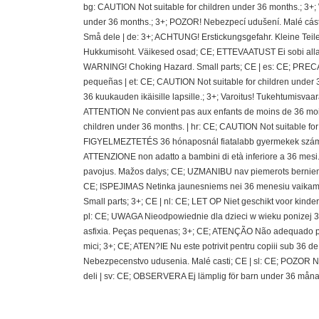
bg: CAUTION Not suitable for children under 36 months.; 3+
under 36 months.; 3+; POZOR! Nebezpecí udušení. Malé cásti
Små dele | de: 3+; ACHTUNG! Erstickungsgefahr. Kleine Teil
Hukkumisoht. Väikesed osad; CE; ETTEVAATUST Ei sobi alla 36
WARNING! Choking Hazard. Small parts; CE | es: CE; PRECAU
pequeñas | et: CE; CAUTION Not suitable for children under 
36 kuukauden ikäisille lapsille.; 3+; Varoitus! Tukehtumisvaa
ATTENTION Ne convient pas aux enfants de moins de 36 mois
children under 36 months. | hr: CE; CAUTION Not suitable fo
FIGYELMEZTETÉS 36 hónaposnál fiatalabb gyermekek számára 
ATTENZIONE non adatto a bambini di età inferiore a 36 mesi.;
pavojus. Mažos dalys; CE; UZMANIBU nav piemerots berniem
CE; ISPEJIMAS Netinka jaunesniems nei 36 menesiu vaikams
Small parts; 3+; CE | nl: CE; LET OP Niet geschikt voor kin
pl: CE; UWAGA Nieodpowiednie dla dzieci w wieku ponizej 36 
asfixia. Peças pequenas; 3+; CE; ATENÇÃO Não adequado pa
mici; 3+; CE; ATEN?IE Nu este potrivit pentru copiii sub 36
Nebezpecenstvo udusenia. Malé casti; CE | sl: CE; POZOR N
deli | sv: CE; OBSERVERA Ej lämplig för barn under 36 måna