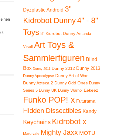
3"
Dyzplastic Android
4" - 8"
Kidrobot Dunny
r einen
Toys
2).
8" Kidrobot Dunny
Amanda
Art Toys &
Visell
Sammlerfiguren
Blind
Box
Dunny 2012
Dunny 2013
Dunny 2011
Dunny Art of War
Dunny Apocalypse
Dunny Azteca 2
Dunny Odd Ones
Dunny
Eekeez
Dunny UK
Dunny Warhol
Series 5
Funko POP! x
Futurama
Hidden Dissectibles
Kandy
Kidrobot x
Keychains
Mighty Jaxx
MOTU
Mardivale