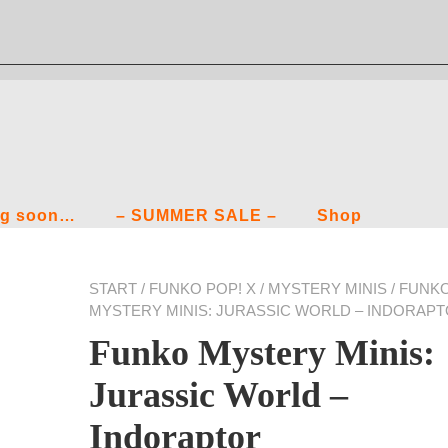
g soon…
– SUMMER SALE –
Shop
START
/
FUNKO POP! X
/
MYSTERY MINIS
/ FUNK
MYSTERY MINIS: JURASSIC WORLD – INDORAP
Funko Mystery Minis:
Jurassic World –
Indoraptor