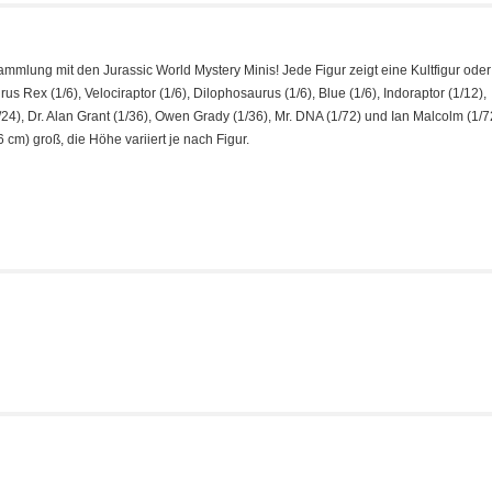
Sammlung mit den Jurassic World Mystery Minis! Jede Figur zeigt eine Kultfigur ode
 Rex (1/6), Velociraptor (1/6), Dilophosaurus (1/6), Blue (1/6), Indoraptor (1/12),
4), Dr. Alan Grant (1/36), Owen Grady (1/36), Mr. DNA (1/72) und Ian Malcolm (1/7
 cm) groß, die Höhe variiert je nach Figur.