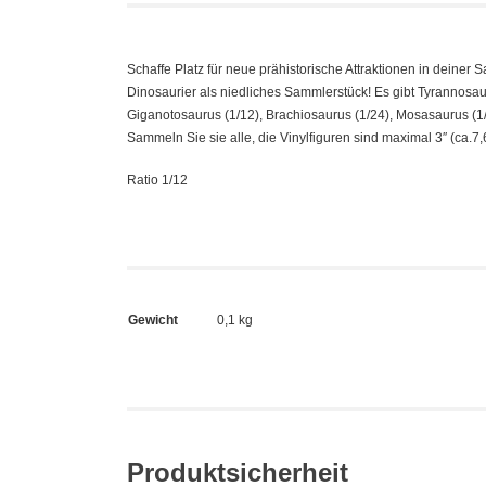
Schaffe Platz für neue prähistorische Attraktionen in deiner 
Dinosaurier als niedliches Sammlerstück! Es gibt Tyrannosaurus
Giganotosaurus (1/12), Brachiosaurus (1/24), Mosasaurus (1/2
Sammeln Sie sie alle, die Vinylfiguren sind maximal 3″ (ca.7,6
Ratio 1/12
Gewicht
0,1 kg
Produktsicherheit