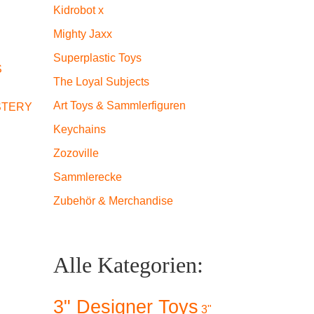
Kidrobot x
Mighty Jaxx
Superplastic Toys
S
The Loyal Subjects
Art Toys & Sammlerfiguren
STERY
Keychains
Zozoville
Sammlerecke
Zubehör & Merchandise
Alle Kategorien:
3" Designer Toys
3"