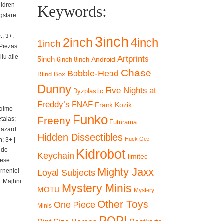
ildren
Keywords:
gsfare.
; 3+;
3inch
2inch
4inch
1inch
 Piezas
lu alle
Artprints
5inch
Android
6inch
8inch
Chase
Bobble-Head
Blind Box
Dunny
Five Nights at
Dyzplastic
Freddy’s
FNAF
Frank Kozik
ngimo
Funko
Freeny
talas;
Futurama
Hazard.
Hidden Dissectibles
Huck Gee
; 3+ |
 de
Kidrobot
Keychain
limited
iese
Mighty Jaxx
ornenie!
Loyal Subjects
. Majhni
Mystery Minis
MOTU
Mystery
Other Toys
One Piece
Minis
POP!