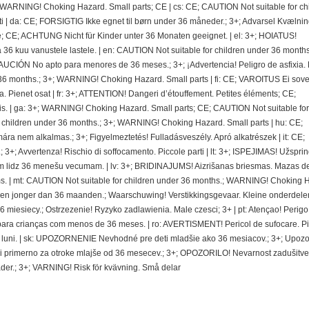
; WARNING! Choking Hazard. Small parts; CE | cs: CE; CAUTION Not suitable for ch
 | da: CE; FORSIGTIG Ikke egnet til børn under 36 måneder.; 3+; Advarsel Kvælnin
e; CE; ACHTUNG Nicht für Kinder unter 36 Monaten geeignet. | el: 3+; HOIATUS!
 kuu vanustele lastele. | en: CAUTION Not suitable for children under 36 months.
CIÓN No apto para menores de 36 meses.; 3+; ¡Advertencia! Peligro de asfixia.
36 months.; 3+; WARNING! Choking Hazard. Small parts | fi: CE; VAROITUS Ei sovel
ra. Pienet osat | fr: 3+; ATTENTION! Dangeri d’étouffement. Petites éléments; CE;
. | ga: 3+; WARNING! Choking Hazard. Small parts; CE; CAUTION Not suitable for
r children under 36 months.; 3+; WARNING! Choking Hazard. Small parts | hu: CE;
nem alkalmas.; 3+; Figyelmeztetés! Fulladásveszély. Apró alkatrészek | it: CE;
 3+; Avvertenza! Rischio di soffocamento. Piccole parti | lt: 3+; ISPEJIMAS! Užspri
 lidz 36 menešu vecumam. | lv: 3+; BRIDINAJUMS! Aizrišanas briesmas. Mazas de
. | mt: CAUTION Not suitable for children under 36 months.; WARNING! Choking 
deren jonger dan 36 maanden.; Waarschuwing! Verstikkingsgevaar. Kleine onderdelen
miesiecy.; Ostrzezenie! Ryzyko zadlawienia. Male czesci; 3+ | pt: Atençao! Perigo
ra crianças com menos de 36 meses. | ro: AVERTISMENT! Pericol de sufocare. P
 de luni. | sk: UPOZORNENIE Nevhodné pre deti mladšie ako 36 mesiacov.; 3+; Upoz
i primerno za otroke mlajše od 36 mesecev.; 3+; OPOZORILO! Nevarnost zadušitve
der.; 3+; VARNING! Risk för kvävning. Små delar