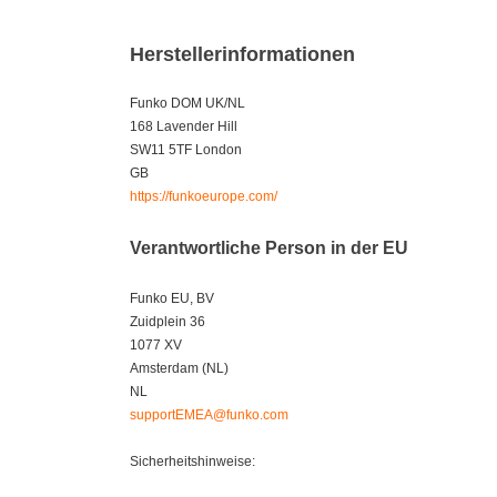
Herstellerinformationen
Funko DOM UK/NL
168 Lavender Hill
SW11 5TF London
GB
https://funkoeurope.com/
Verantwortliche Person in der EU
Funko EU, BV
Zuidplein 36
1077 XV
Amsterdam (NL)
NL
supportEMEA@funko.com
Sicherheitshinweise: