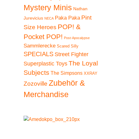
Mystery Minis
Nathan
Pint
Paka Paka
Jurevicius
NECA
POP! &
Size Heroes
Pocket POP!
Post-Apocalypse
Sammlerecke
Scared Silly
SPECIALS
Street Fighter
The Loyal
Superplastic Toys
Subjects
The Simpsons
XXRAY
Zubehör &
Zozoville
Merchandise