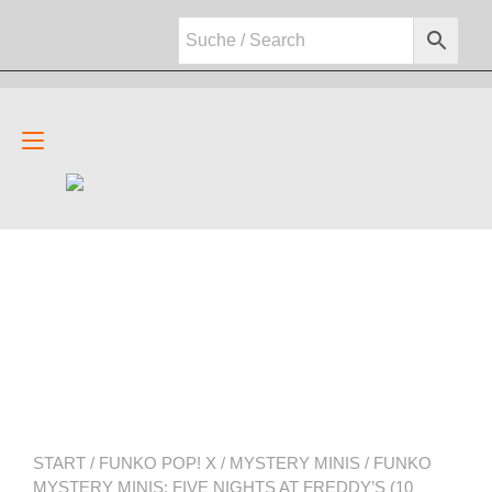
Zum
Inhalt
springen
Navigation
umschalten
START
/
FUNKO POP! X
/
MYSTERY MINIS
/ FUNKO
MYSTERY MINIS: FIVE NIGHTS AT FREDDY’S (10