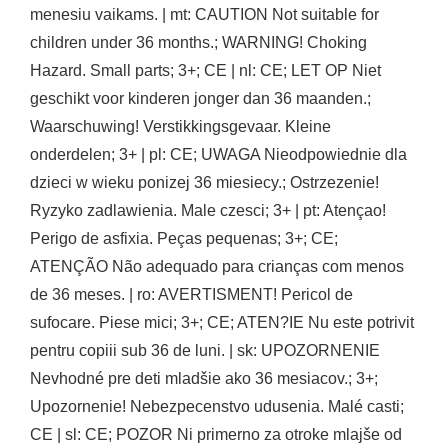
menesiu vaikams. | mt: CAUTION Not suitable for
children under 36 months.; WARNING! Choking
Hazard. Small parts; 3+; CE | nl: CE; LET OP Niet
geschikt voor kinderen jonger dan 36 maanden.;
Waarschuwing! Verstikkingsgevaar. Kleine
onderdelen; 3+ | pl: CE; UWAGA Nieodpowiednie dla
dzieci w wieku ponizej 36 miesiecy.; Ostrzezenie!
Ryzyko zadlawienia. Male czesci; 3+ | pt: Atençao!
Perigo de asfixia. Peças pequenas; 3+; CE;
ATENÇÃO Não adequado para crianças com menos
de 36 meses. | ro: AVERTISMENT! Pericol de
sufocare. Piese mici; 3+; CE; ATEN?IE Nu este potrivit
pentru copiii sub 36 de luni. | sk: UPOZORNENIE
Nevhodné pre deti mladšie ako 36 mesiacov.; 3+;
Upozornenie! Nebezpecenstvo udusenia. Malé casti;
CE | sl: CE; POZOR Ni primerno za otroke mlajše od