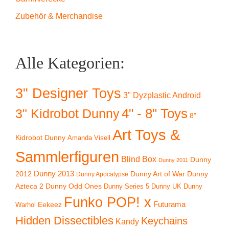
Zubehör & Merchandise
Alle Kategorien:
3" Designer Toys
3" Dyzplastic Android
4" - 8" Toys
3" Kidrobot Dunny
8"
Art Toys &
Kidrobot Dunny
Amanda Visell
Sammlerfiguren
Blind Box
Dunny
Dunny 2011
2012
Dunny 2013
Dunny Art of War
Dunny
Dunny Apocalypse
Azteca 2
Dunny Odd Ones
Dunny UK
Dunny
Dunny Series 5
Funko POP! x
Eekeez
Futurama
Warhol
Hidden Dissectibles
Keychains
Kandy