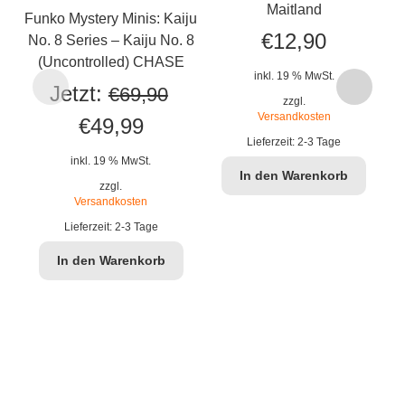
Maitland
Funko Mystery Minis: Kaiju
€
12,90
No. 8 Series – Kaiju No. 8
(Uncontrolled) CHASE
inkl. 19 % MwSt.
Fu
Jetzt:
€
69,90
zzgl.
No
Versandkosten
Ursprünglicher
Aktueller
€
49,99
Lieferzeit:
2-3 Tage
Preis
Preis
inkl. 19 % MwSt.
In den Warenkorb
war:
ist:
zzgl.
Versandkosten
€69,90
€49,99.
Lieferzeit:
2-3 Tage
In den Warenkorb