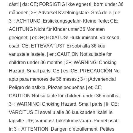
cásti | da: CE; FORSIGTIG Ikke egnet til børn under 36
måneder.; 3+; Advarsel Kvælningsfare. Små dele | de:
3+; ACHTUNG! Erstickungsgefahr. Kleine Teile; CE;
ACHTUNG Nicht für Kinder unter 36 Monaten
geeignet. | el: 3+; HOIATUS! Hukkumisoht. Väikesed
osad; CE; ETTEVAATUST Ei sobi alla 36 kuu
vanustele lastele. | en: CAUTION Not suitable for
children under 36 months.; 3+; WARNING! Choking
Hazard. Small parts; CE | es: CE; PRECAUCIÓN No
apto para menores de 36 meses.; 3+; ¡Advertencia!
Peligro de asfixia. Piezas pequeñas | et: CE;
CAUTION Not suitable for children under 36 months.;
3+; WARNING! Choking Hazard. Small parts | fi: CE;
VAROITUS Ei sovellu alle 36 kuukauden ikäisille
lapsille.; 3+; Varoitus! Tukehtumisvaara. Pienet osat |
fr: 3+; ATTENTION! Dangeri d’étouffement. Petites