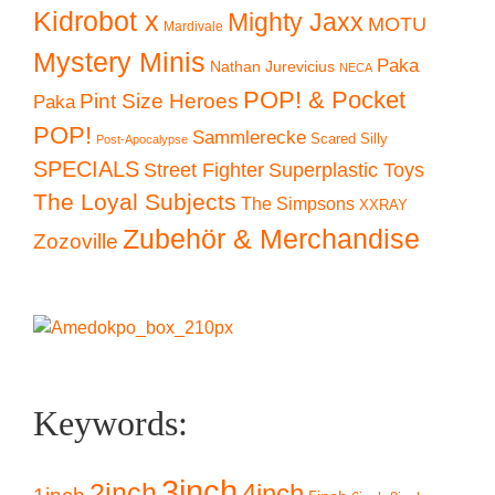
Kidrobot x
Mighty Jaxx
MOTU
Mardivale
Mystery Minis
Paka
Nathan Jurevicius
NECA
POP! & Pocket
Pint Size Heroes
Paka
POP!
Sammlerecke
Scared Silly
Post-Apocalypse
SPECIALS
Superplastic Toys
Street Fighter
The Loyal Subjects
The Simpsons
XXRAY
Zubehör & Merchandise
Zozoville
Keywords:
3inch
2inch
4inch
1inch