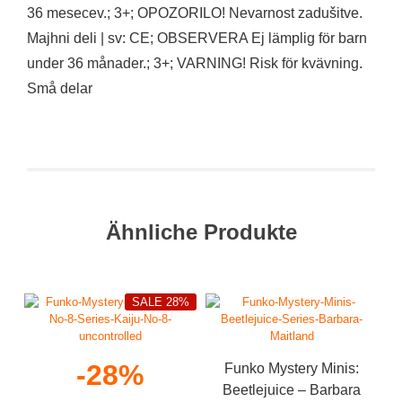
36 mesecev.; 3+; OPOZORILO! Nevarnost zadušitve.
Majhni deli | sv: CE; OBSERVERA Ej lämplig för barn
under 36 månader.; 3+; VARNING! Risk för kvävning.
Små delar
Ähnliche Produkte
SALE 28%
-28%
Funko Mystery Minis:
Beetlejuice – Barbara