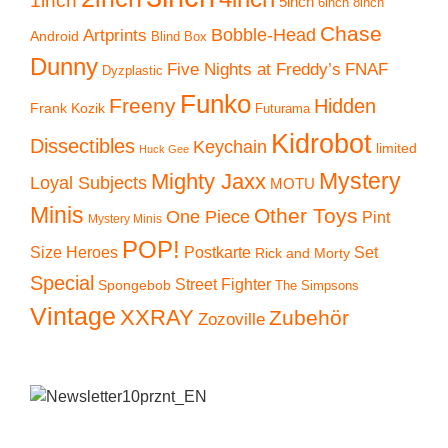
5inch
6inch
8inch
Chase
Artprints
Bobble-Head
Android
Blind Box
Dunny
Five Nights at Freddy’s
FNAF
Dyzplastic
Funko
Freeny
Hidden
Frank Kozik
Futurama
Kidrobot
Dissectibles
Keychain
limited
Huck Gee
Mystery
Mighty Jaxx
Loyal Subjects
MOTU
Minis
Other Toys
One Piece
Pint
Mystery Minis
POP!
Size Heroes
Postkarte
Set
Rick and Morty
Special
Street Fighter
Spongebob
The Simpsons
Vintage
XXRAY
Zubehör
Zozoville