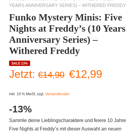
YEARS ANNIVERSARY SERIES) – WITHERED FREDDY
Funko Mystery Minis: Five
Nights at Freddy’s (10 Years
Anniversary Series) –
Withered Freddy
SALE 13%
Ursprüngliche
Aktuell
Jetzt:
€
12,99
€
14,90
Preis
Preis
inkl. 19 % MwSt.
zzgl.
Versandkosten
war:
ist:
-13%
€14,90
€12,99
Sammle deine Lieblingscharaktere und feiere 10 Jahre
Five Nights at Freddy’s mit dieser Auswahl an neuen