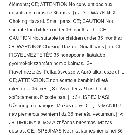
éléments; CE; ATTENTION Ne convient pas aux
enfants de moins de 36 mois. | ga: 3+; WARNING!
Choking Hazard. Small parts; CE; CAUTION Not
suitable for children under 36 months. | hr: CE;
CAUTION Not suitable for children under 36 months.;
3+; WARNING! Choking Hazard. Small parts | hu: CE;
FIGYELMEZTETÉS 36 hónaposnál fiatalabb
gyermekek számára nem alkalmas.; 3+;
Figyelmeztetés! Fulladásveszély. Apró alkatrészek | it:
CE; ATTENZIONE non adatto a bambini di età
inferiore a 36 mesi.; 3+; Avvertenza! Rischio di
soffocamento. Piccole parti | lt: 3+; ISPEJIMAS!
Užspringimo pavojus. Mažos dalys; CE; UZMANIBU
nav piemerots berniem lidz 36 menešu vecumam. | lv:
3+; BRIDINAJUMS! Aizrišanas briesmas. Mazas
detalas; CE; ISPEJIMAS Netinka jaunesniems nei 36