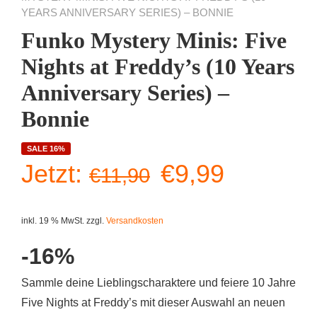
YEARS ANNIVERSARY SERIES) – BONNIE
Funko Mystery Minis: Five
Nights at Freddy’s (10 Years
Anniversary Series) –
Bonnie
SALE 16%
Ursprüngliche
Aktuelle
Jetzt:
€
9,99
€
11,90
Preis
Preis
inkl. 19 % MwSt.
zzgl.
Versandkosten
war:
ist:
-16%
€11,90
€9,99.
Sammle deine Lieblingscharaktere und feiere 10 Jahre
Five Nights at Freddy’s mit dieser Auswahl an neuen