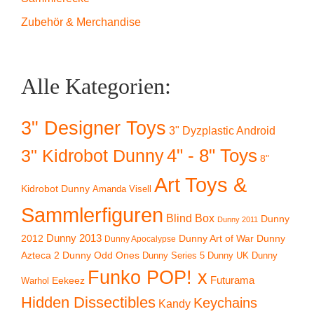
Zubehör & Merchandise
Alle Kategorien:
3" Designer Toys
3" Dyzplastic Android
4" - 8" Toys
3" Kidrobot Dunny
8"
Art Toys &
Kidrobot Dunny
Amanda Visell
Sammlerfiguren
Blind Box
Dunny
Dunny 2011
2012
Dunny 2013
Dunny Art of War
Dunny
Dunny Apocalypse
Azteca 2
Dunny Odd Ones
Dunny UK
Dunny
Dunny Series 5
Funko POP! x
Eekeez
Futurama
Warhol
Hidden Dissectibles
Keychains
Kandy