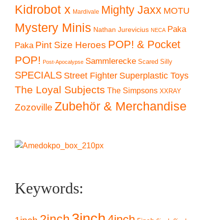
Kidrobot x
Mighty Jaxx
MOTU
Mardivale
Mystery Minis
Paka
Nathan Jurevicius
NECA
POP! & Pocket
Pint Size Heroes
Paka
POP!
Sammlerecke
Scared Silly
Post-Apocalypse
SPECIALS
Superplastic Toys
Street Fighter
The Loyal Subjects
The Simpsons
XXRAY
Zubehör & Merchandise
Zozoville
Keywords:
3inch
2inch
4inch
1inch