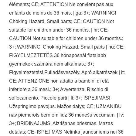
éléments; CE; ATTENTION Ne convient pas aux
enfants de moins de 36 mois. | ga: 3+; WARNING!
Choking Hazard. Small parts; CE; CAUTION Not
suitable for children under 36 months. | hr: CE;
CAUTION Not suitable for children under 36 months.;
3+; WARNING! Choking Hazard. Small parts | hu: CE;
FIGYELMEZTETÉS 36 hónaposnál fiatalabb
gyermekek számára nem alkalmas.; 3+;
Figyelmeztetés! Fulladásveszély. Apró alkatrészek | it:
CE; ATTENZIONE non adatto a bambini di età
inferiore a 36 mesi.; 3+; Avvertenza! Rischio di
soffocamento. Piccole parti | lt: 3+; ISPEJIMAS!
Užspringimo pavojus. Mažos dalys; CE; UZMANIBU
nav piemerots berniem lidz 36 menešu vecumam. | lv:
3+; BRIDINAJUMS! Aizrišanas briesmas. Mazas
detalas; CE; ISPEJIMAS Netinka jaunesniems nei 36