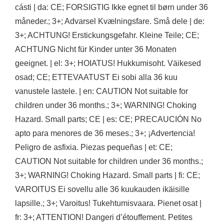
cásti | da: CE; FORSIGTIG Ikke egnet til børn under 36
måneder.; 3+; Advarsel Kvælningsfare. Små dele | de:
3+; ACHTUNG! Erstickungsgefahr. Kleine Teile; CE;
ACHTUNG Nicht für Kinder unter 36 Monaten
geeignet. | el: 3+; HOIATUS! Hukkumisoht. Väikesed
osad; CE; ETTEVAATUST Ei sobi alla 36 kuu
vanustele lastele. | en: CAUTION Not suitable for
children under 36 months.; 3+; WARNING! Choking
Hazard. Small parts; CE | es: CE; PRECAUCIÓN No
apto para menores de 36 meses.; 3+; ¡Advertencia!
Peligro de asfixia. Piezas pequeñas | et: CE;
CAUTION Not suitable for children under 36 months.;
3+; WARNING! Choking Hazard. Small parts | fi: CE;
VAROITUS Ei sovellu alle 36 kuukauden ikäisille
lapsille.; 3+; Varoitus! Tukehtumisvaara. Pienet osat |
fr: 3+; ATTENTION! Dangeri d’étouffement. Petites