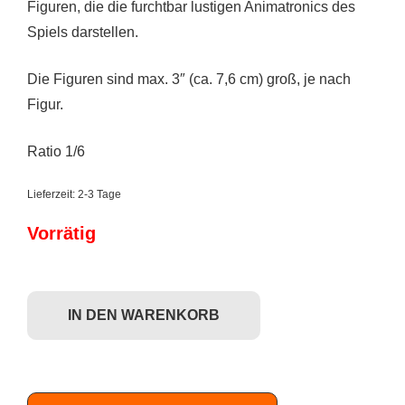
Figuren, die die furchtbar lustigen Animatronics des
Spiels darstellen.
Die Figuren sind max. 3″ (ca. 7,6 cm) groß, je nach
Figur.
Ratio 1/6
Lieferzeit:
2-3 Tage
Vorrätig
Funko Mystery Minis: Five Nights at Freddy's (10 Years Anniversary Se
IN DEN WARENKORB