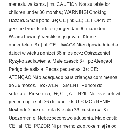
menesiu vaikams. | mt: CAUTION Not suitable for
children under 36 months.; WARNING! Choking
Hazard. Small parts; 3+; CE | nl: CE; LET OP Niet
geschikt voor kinderen jonger dan 36 maanden.;
Waarschuwing! Verstikkingsgevaar. Kleine
onderdelen; 3+ | pl: CE; UWAGA Nieodpowiednie dla
dzieci w wieku ponizej 36 miesiecy.; Ostrzezenie!
Ryzyko zadlawienia. Male czesci; 3+ | pt: Atençao!
Perigo de asfixia. Peças pequenas; 3+; CE;
ATENÇÃO Não adequado para crianças com menos
de 36 meses. | ro: AVERTISMENT! Pericol de
sufocare. Piese mici; 3+; CE; ATEN?IE Nu este potrivit
pentru copiii sub 36 de luni. | sk: UPOZORNENIE
Nevhodné pre deti mladšie ako 36 mesiacov.; 3+;
Upozornenie! Nebezpecenstvo udusenia. Malé casti;
CE | sl: CE; POZOR Ni primerno za otroke mlajše od