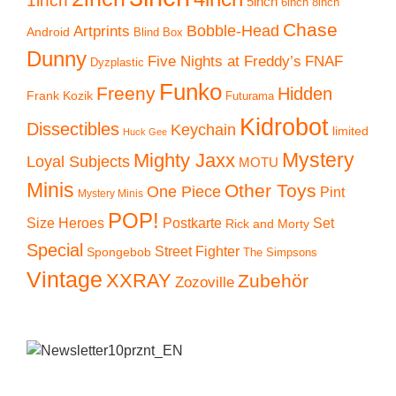
5inch
6inch
8inch
Chase
Artprints
Bobble-Head
Android
Blind Box
Dunny
Five Nights at Freddy’s
FNAF
Dyzplastic
Funko
Freeny
Hidden
Frank Kozik
Futurama
Kidrobot
Dissectibles
Keychain
limited
Huck Gee
Mystery
Mighty Jaxx
Loyal Subjects
MOTU
Minis
Other Toys
One Piece
Pint
Mystery Minis
POP!
Size Heroes
Postkarte
Set
Rick and Morty
Special
Street Fighter
Spongebob
The Simpsons
Vintage
XXRAY
Zubehör
Zozoville