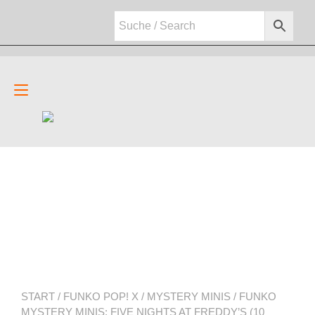
Zum
Inhalt
springen
Navigation
umschalten
START
/
FUNKO POP! X
/
MYSTERY MINIS
/ FUNKO
MYSTERY MINIS: FIVE NIGHTS AT FREDDY’S (10