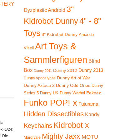
STERY
3"
Dyzplastic Android
4" - 8"
Kidrobot Dunny
Toys
8" Kidrobot Dunny
Amanda
Art Toys &
Visell
Sammlerfiguren
Blind
Box
Dunny 2012
Dunny 2013
Dunny 2011
Dunny Art of War
Dunny Apocalypse
Dunny Azteca 2
Dunny Odd Ones
Dunny
Eekeez
Dunny UK
Dunny Warhol
Series 5
Funko POP! x
Futurama
Hidden Dissectibles
Kandy
Kidrobot x
dia
Keychains
k (1/24),
Mighty Jaxx
MOTU
! Die
Mardivale