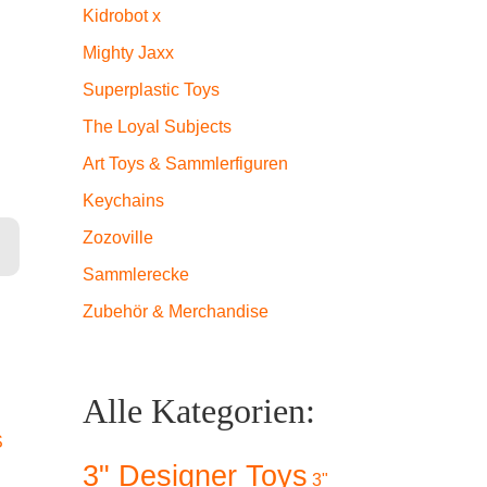
Kidrobot x
Mighty Jaxx
Superplastic Toys
The Loyal Subjects
Art Toys & Sammlerfiguren
Keychains
Zozoville
d Menge
Sammlerecke
Zubehör & Merchandise
Alle Kategorien:
S
3" Designer Toys
3"