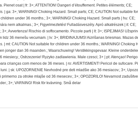
ra. Pienet osat | fr: 3+; ATTENTION! Dangeri d’étouffement. Petites éléments; CE;
. | ga: 3+; WARNING! Choking Hazard. Small parts; CE; CAUTION Not suitable for
r children under 36 months.; 3+; WARNING! Choking Hazard. Small parts | hu: CE;
nem alkalmas.; 3+; Figyelmeztetés! Fulladásveszély. Apró alkatrészek | it: CE;
 3+; Avvertenza! Rischio di soffocamento. Piccole parti | lt: 3+; ISPEJIMAS! Užspri
 lidz 36 menešu vecumam. | lv: 3+; BRIDINAJUMS! Aizrišanas briesmas. Mazas de
. | mt: CAUTION Not suitable for children under 36 months.; WARNING! Choking 
deren jonger dan 36 maanden.; Waarschuwing! Verstikkingsgevaar. Kleine onderdelen
miesiecy.; Ostrzezenie! Ryzyko zadlawienia. Male czesci; 3+ | pt: Atençao! Perigo
ra crianças com menos de 36 meses. | ro: AVERTISMENT! Pericol de sufocare. P
 de luni. | sk: UPOZORNENIE Nevhodné pre deti mladšie ako 36 mesiacov.; 3+; Upoz
i primerno za otroke mlajše od 36 mesecev.; 3+; OPOZORILO! Nevarnost zadušitve
der.; 3+; VARNING! Risk för kvävning. Små delar