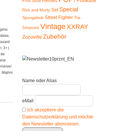
Pint Size Heroes
Postkarte
Special
Set
Rick and Morty
Street Fighter
Spongebob
The
Vintage
XXRAY
Simpsons
ngimo
Zubehör
talas;
Zozoville
Hazard.
; 3+ |
 de
iese
ornenie!
. Majhni
Name oder Alias
eMail
Ich akzeptiere die
Datenschutzerklärung und möchte
den Newsletter abonnieren.