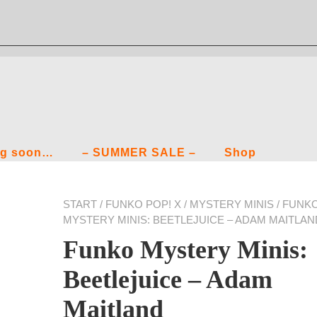
g soon…
– SUMMER SALE –
Shop
START
/
FUNKO POP! X
/
MYSTERY MINIS
/ FUNK
MYSTERY MINIS: BEETLEJUICE – ADAM MAITLAN
Funko Mystery Minis:
Beetlejuice – Adam
Maitland