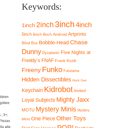
Keywords:
3inch
2inch
4inch
1inch
Artprints
5inch
Android
6inch
8inch
Chase
Bobble-Head
Blind Box
Dunny
Five Nights at
Dyzplastic
Freddy’s
FNAF
Frank Kozik
Funko
Freeny
Futurama
Hidden Dissectibles
Huck Gee
Kidrobot
Keychain
limited
ildren
Mighty Jaxx
Loyal Subjects
gsfare.
Mystery Minis
MOTU
Mystery
; 3+;
Other Toys
One Piece
Minis
 Piezas
POP!
lu alle