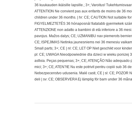
36 kuukauden ikäisille lapsille.; 3+; Varoitus! Tukehtumisvaa
ATTENTION Ne convient pas aux enfants de moins de 36 mois
children under 36 months. | hr: CE; CAUTION Not suitable fo
FIGYELMEZTETÉS 36 hónaposnál fiatalabb gyermekek számára 
ATTENZIONE non adatto a bambini di età inferiore a 36 mesi.;
pavojus. Mažos dalys; CE; UZMANIBU nav piemerots berniem
CE; ISPEJIMAS Netinka jaunesniems nei 36 menesiu vaikams
Small parts; 3+; CE | nl: CE; LET OP Niet geschikt voor kin
pl: CE; UWAGA Nieodpowiednie dla dzieci w wieku ponizej 36 
asfixia. Peças pequenas; 3+; CE; ATENÇÃO Não adequado pa
mici; 3+; CE; ATEN?IE Nu este potrivit pentru copiii sub 36
Nebezpecenstvo udusenia. Malé casti; CE | sl: CE; POZOR N
deli | sv: CE; OBSERVERA Ej lämplig för barn under 36 måna