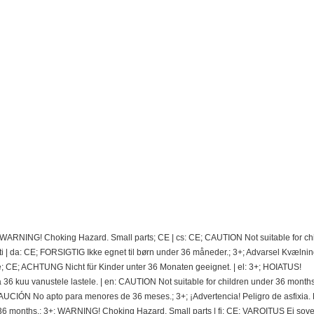
; WARNING! Choking Hazard. Small parts; CE | cs: CE; CAUTION Not suitable for ch
 | da: CE; FORSIGTIG Ikke egnet til børn under 36 måneder.; 3+; Advarsel Kvælnin
e; CE; ACHTUNG Nicht für Kinder unter 36 Monaten geeignet. | el: 3+; HOIATUS!
 kuu vanustele lastele. | en: CAUTION Not suitable for children under 36 months.
CIÓN No apto para menores de 36 meses.; 3+; ¡Advertencia! Peligro de asfixia.
36 months.; 3+; WARNING! Choking Hazard. Small parts | fi: CE; VAROITUS Ei sovel