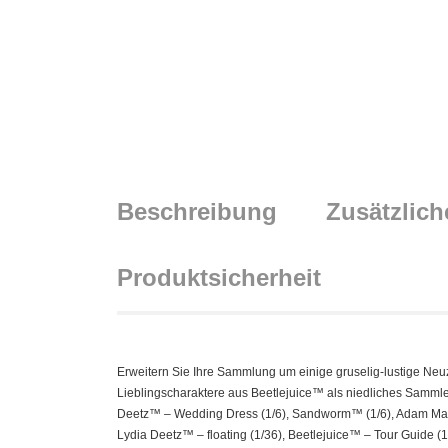
Beschreibung
Zusätzlich
Produktsicherheit
Erweitern Sie Ihre Sammlung um einige gruselig-lustige Neuz
Lieblingscharaktere aus Beetlejuice™ als niedliches Sammlers
Deetz™ – Wedding Dress (1/6), Sandworm™ (1/6), Adam Maitla
Lydia Deetz™ – floating (1/36), Beetlejuice™ – Tour Guide (1