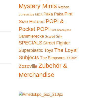
Mystery Minis
Nathan
Pint
Paka Paka
Jurevicius
NECA
POP! &
Size Heroes
Pocket POP!
Post-Apocalypse
Sammlerecke
Scared Silly
SPECIALS
Street Fighter
The Loyal
Superplastic Toys
Subjects
The Simpsons
XXRAY
Zubehör &
Zozoville
Merchandise