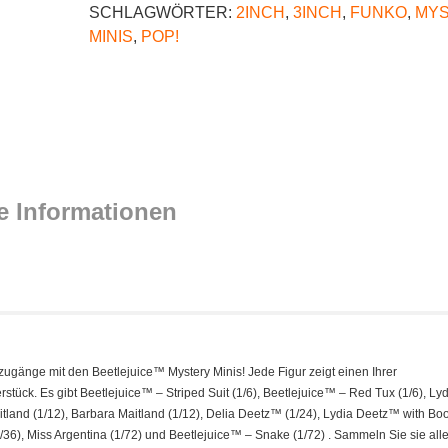
SCHLAGWÖRTER:
2INCH
,
3INCH
,
FUNKO
,
MY
MINIS
,
POP!
e Informationen
ugänge mit den Beetlejuice™ Mystery Minis! Jede Figur zeigt einen Ihrer
tück. Es gibt Beetlejuice™ – Striped Suit (1/6), Beetlejuice™ – Red Tux (1/6), Ly
nd (1/12), Barbara Maitland (1/12), Delia Deetz™ (1/24), Lydia Deetz™ with Boo
/36), Miss Argentina (1/72) und Beetlejuice™ – Snake (1/72) . Sammeln Sie sie alle