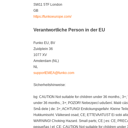
SW11 5TF London
GB
https://funkoeurope.com/
Verantwortliche Person in der EU
Funko EU, BV
Zuidplein 36
1077 XV
Amsterdam (NL)
NL
supportEMEA@funko.com
Sicherheitshinweise:
bg: CAUTION Not suitable for children under 36 months.; 3+
under 36 months.; 3+; POZOR! Nebezpecí udušení. Malé cásti
Små dele | de: 3+; ACHTUNG! Erstickungsgefahr. Kleine Teil
Hukkumisoht. Väikesed osad; CE; ETTEVAATUST Ei sobi alla 36
WARNING! Choking Hazard. Small parts; CE | es: CE; PRECAU
pequeñas | et: CE; CAUTION Not suitable for children under 