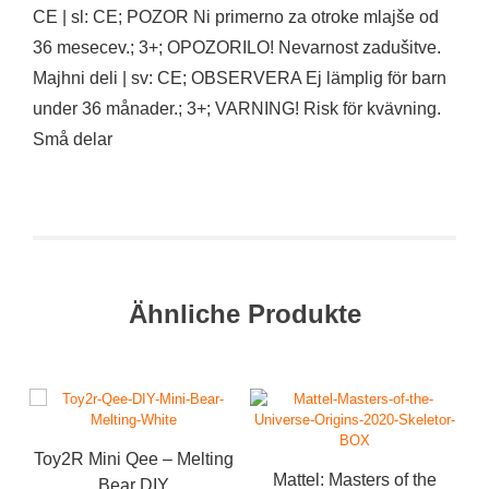
CE | sl: CE; POZOR Ni primerno za otroke mlajše od
36 mesecev.; 3+; OPOZORILO! Nevarnost zadušitve.
Majhni deli | sv: CE; OBSERVERA Ej lämplig för barn
under 36 månader.; 3+; VARNING! Risk för kvävning.
Små delar
Ähnliche Produkte
Toy2R Mini Qee – Melting
Mattel: Masters of the
Bear DIY