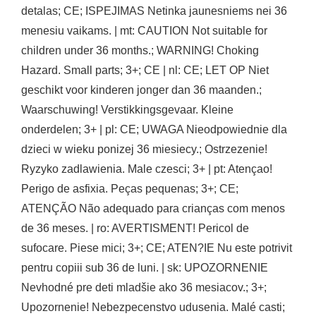
detalas; CE; ISPEJIMAS Netinka jaunesniems nei 36
menesiu vaikams. | mt: CAUTION Not suitable for
children under 36 months.; WARNING! Choking
Hazard. Small parts; 3+; CE | nl: CE; LET OP Niet
geschikt voor kinderen jonger dan 36 maanden.;
Waarschuwing! Verstikkingsgevaar. Kleine
onderdelen; 3+ | pl: CE; UWAGA Nieodpowiednie dla
dzieci w wieku ponizej 36 miesiecy.; Ostrzezenie!
Ryzyko zadlawienia. Male czesci; 3+ | pt: Atençao!
Perigo de asfixia. Peças pequenas; 3+; CE;
ATENÇÃO Não adequado para crianças com menos
de 36 meses. | ro: AVERTISMENT! Pericol de
sufocare. Piese mici; 3+; CE; ATEN?IE Nu este potrivit
pentru copiii sub 36 de luni. | sk: UPOZORNENIE
Nevhodné pre deti mladšie ako 36 mesiacov.; 3+;
Upozornenie! Nebezpecenstvo udusenia. Malé casti;