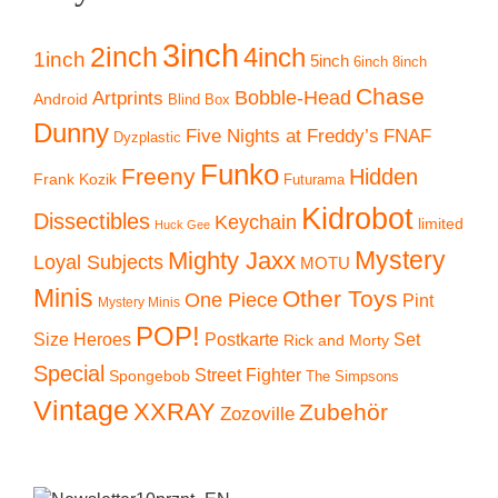
3inch
2inch
4inch
1inch
5inch
6inch
8inch
Chase
Artprints
Bobble-Head
Android
Blind Box
Dunny
Five Nights at Freddy’s
FNAF
Dyzplastic
Funko
Freeny
Hidden
Frank Kozik
Futurama
Kidrobot
Dissectibles
Keychain
limited
Huck Gee
Mystery
Mighty Jaxx
Loyal Subjects
MOTU
Minis
Other Toys
One Piece
Pint
Mystery Minis
POP!
Size Heroes
Postkarte
Set
Rick and Morty
Special
Street Fighter
Spongebob
The Simpsons
Vintage
XXRAY
Zubehör
Zozoville