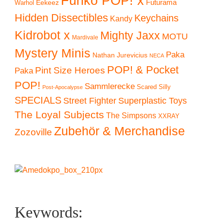
Funko POP! x
Eekeez
Futurama
Warhol
Hidden Dissectibles
Keychains
Kandy
Kidrobot x
Mighty Jaxx
MOTU
Mardivale
Mystery Minis
Paka
Nathan Jurevicius
NECA
POP! & Pocket
Pint Size Heroes
Paka
POP!
Sammlerecke
Scared Silly
Post-Apocalypse
SPECIALS
Superplastic Toys
Street Fighter
The Loyal Subjects
The Simpsons
XXRAY
Zubehör & Merchandise
Zozoville
Keywords: