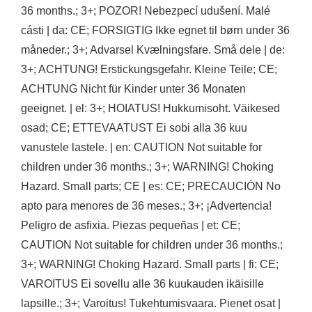
36 months.; 3+; POZOR! Nebezpecí udušení. Malé
cásti | da: CE; FORSIGTIG Ikke egnet til børn under 36
måneder.; 3+; Advarsel Kvælningsfare. Små dele | de:
3+; ACHTUNG! Erstickungsgefahr. Kleine Teile; CE;
ACHTUNG Nicht für Kinder unter 36 Monaten
geeignet. | el: 3+; HOIATUS! Hukkumisoht. Väikesed
osad; CE; ETTEVAATUST Ei sobi alla 36 kuu
vanustele lastele. | en: CAUTION Not suitable for
children under 36 months.; 3+; WARNING! Choking
Hazard. Small parts; CE | es: CE; PRECAUCIÓN No
apto para menores de 36 meses.; 3+; ¡Advertencia!
Peligro de asfixia. Piezas pequeñas | et: CE;
CAUTION Not suitable for children under 36 months.;
3+; WARNING! Choking Hazard. Small parts | fi: CE;
VAROITUS Ei sovellu alle 36 kuukauden ikäisille
lapsille.; 3+; Varoitus! Tukehtumisvaara. Pienet osat |