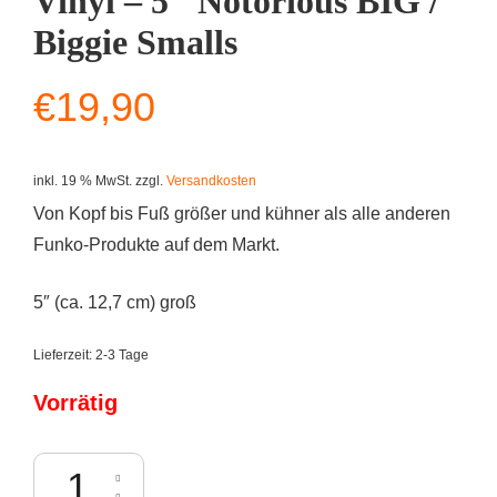
Vinyl – 5″ Notorious BIG /
Biggie Smalls
€
19,90
inkl. 19 % MwSt.
zzgl.
Versandkosten
Von Kopf bis Fuß größer und kühner als alle anderen
Funko-Produkte auf dem Markt.
5″ (ca. 12,7 cm) groß
Lieferzeit:
2-3 Tage
Vorrätig
Funko GOLD Premium Vinyl - 5" Notorious BIG / Biggie Smalls Menge