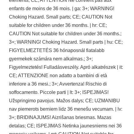
éléments; CE; ATTENTION Ne convient pas aux
enfants de moins de 36 mois. | ga: 3+; WARNING!
Choking Hazard. Small parts; CE; CAUTION Not
suitable for children under 36 months. | hr: CE;
CAUTION Not suitable for children under 36 months.;
3+; WARNING! Choking Hazard. Small parts | hu: CE;
FIGYELMEZTETÉS 36 hónaposnál fiatalabb
gyermekek számára nem alkalmas.; 3+;
Figyelmeztetés! Fulladásveszély. Apró alkatrészek | it:
CE; ATTENZIONE non adatto a bambini di età
inferiore a 36 mesi.; 3+; Avvertenza! Rischio di
soffocamento. Piccole parti | lt: 3+; ISPEJIMAS!
Užspringimo pavojus. Mažos dalys; CE; UZMANIBU
nav piemerots berniem lidz 36 menešu vecumam. | lv:
3+; BRIDINAJUMS! Aizrišanas briesmas. Mazas
detalas; CE; ISPEJIMAS Netinka jaunesniems nei 36