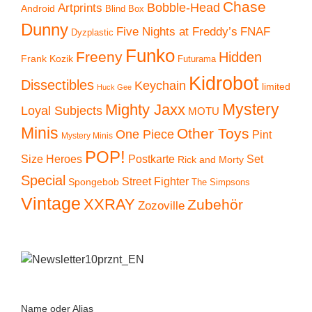
Chase
Artprints
Bobble-Head
Android
Blind Box
Dunny
Five Nights at Freddy’s
FNAF
Dyzplastic
Funko
Freeny
Hidden
Frank Kozik
Futurama
Kidrobot
Dissectibles
Keychain
limited
Huck Gee
Mystery
Mighty Jaxx
Loyal Subjects
MOTU
Minis
Other Toys
One Piece
Pint
Mystery Minis
POP!
Size Heroes
Postkarte
Set
Rick and Morty
Special
Street Fighter
Spongebob
The Simpsons
Vintage
XXRAY
Zubehör
Zozoville
Name oder Alias