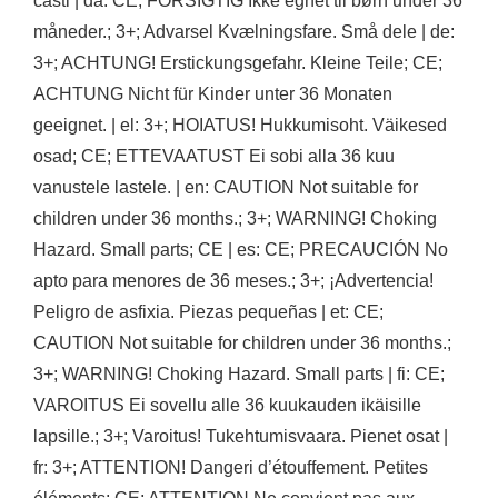
cásti | da: CE; FORSIGTIG Ikke egnet til børn under 36
måneder.; 3+; Advarsel Kvælningsfare. Små dele | de:
3+; ACHTUNG! Erstickungsgefahr. Kleine Teile; CE;
ACHTUNG Nicht für Kinder unter 36 Monaten
geeignet. | el: 3+; HOIATUS! Hukkumisoht. Väikesed
osad; CE; ETTEVAATUST Ei sobi alla 36 kuu
vanustele lastele. | en: CAUTION Not suitable for
children under 36 months.; 3+; WARNING! Choking
Hazard. Small parts; CE | es: CE; PRECAUCIÓN No
apto para menores de 36 meses.; 3+; ¡Advertencia!
Peligro de asfixia. Piezas pequeñas | et: CE;
CAUTION Not suitable for children under 36 months.;
3+; WARNING! Choking Hazard. Small parts | fi: CE;
VAROITUS Ei sovellu alle 36 kuukauden ikäisille
lapsille.; 3+; Varoitus! Tukehtumisvaara. Pienet osat |
fr: 3+; ATTENTION! Dangeri d’étouffement. Petites