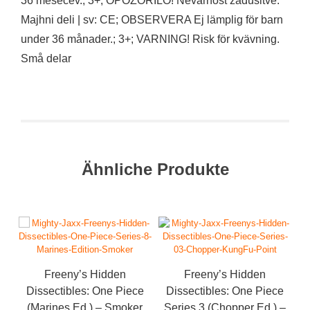
36 mesecev.; 3+; OPOZORILO! Nevarnost zadušitve.
Majhni deli | sv: CE; OBSERVERA Ej lämplig för barn
under 36 månader.; 3+; VARNING! Risk för kvävning.
Små delar
Ähnliche Produkte
Freeny’s Hidden
Freeny’s Hidden
Dissectibles: One Piece
Dissectibles: One Piece
(Marines Ed.) – Smoker
Series 3 (Chopper Ed.) –