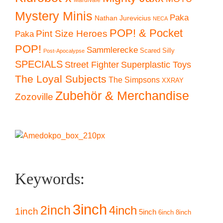
Mystery Minis
Paka
Nathan Jurevicius
NECA
POP! & Pocket
Pint Size Heroes
Paka
POP!
Sammlerecke
Scared Silly
Post-Apocalypse
SPECIALS
Superplastic Toys
Street Fighter
The Loyal Subjects
The Simpsons
XXRAY
Zubehör & Merchandise
Zozoville
Keywords:
3inch
2inch
4inch
1inch
5inch
6inch
8inch