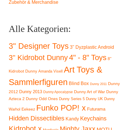
Zubehör & Merchandise
Alle Kategorien:
3" Designer Toys
3" Dyzplastic Android
4" - 8" Toys
3" Kidrobot Dunny
8"
Art Toys &
Kidrobot Dunny
Amanda Visell
Sammlerfiguren
Blind Box
Dunny
Dunny 2011
2012
Dunny 2013
Dunny Art of War
Dunny
Dunny Apocalypse
Azteca 2
Dunny Odd Ones
Dunny UK
Dunny
Dunny Series 5
Funko POP! x
Eekeez
Futurama
Warhol
Hidden Dissectibles
Keychains
Kandy
Kidrobot x
Mighty Jaxx
MOTU
Mardivale