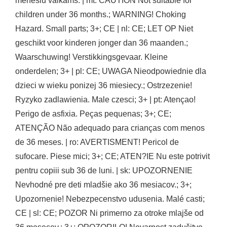
menesiu vaikams. | mt: CAUTION Not suitable for
children under 36 months.; WARNING! Choking
Hazard. Small parts; 3+; CE | nl: CE; LET OP Niet
geschikt voor kinderen jonger dan 36 maanden.;
Waarschuwing! Verstikkingsgevaar. Kleine
onderdelen; 3+ | pl: CE; UWAGA Nieodpowiednie dla
dzieci w wieku ponizej 36 miesiecy.; Ostrzezenie!
Ryzyko zadlawienia. Male czesci; 3+ | pt: Atençao!
Perigo de asfixia. Peças pequenas; 3+; CE;
ATENÇÃO Não adequado para crianças com menos
de 36 meses. | ro: AVERTISMENT! Pericol de
sufocare. Piese mici; 3+; CE; ATEN?IE Nu este potrivit
pentru copiii sub 36 de luni. | sk: UPOZORNENIE
Nevhodné pre deti mladšie ako 36 mesiacov.; 3+;
Upozornenie! Nebezpecenstvo udusenia. Malé casti;
CE | sl: CE; POZOR Ni primerno za otroke mlajše od