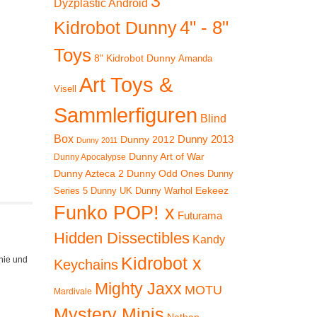
3"
Dyzplastic Android
4" - 8"
Kidrobot Dunny
Toys
8" Kidrobot Dunny
Amanda
Art Toys &
Visell
Sammlerfiguren
Blind
Box
Dunny 2012
Dunny 2013
Dunny 2011
Dunny Art of War
Dunny Apocalypse
Dunny Azteca 2
Dunny Odd Ones
Dunny
Eekeez
Dunny UK
Dunny Warhol
Series 5
Funko POP! x
Futurama
Hidden Dissectibles
Kandy
Kidrobot x
nie und
Keychains
Mighty Jaxx
MOTU
Mardivale
Mystery Minis