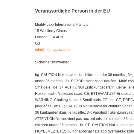
Verantwortliche Person in der EU
Mighty Jaxx International Pte. Ltd.
15 Westferry Circus
London E14 4Hd
GB
info@mightyjaxx.com
Sicherheitshinweise:
bg: CAUTION Not suitable for children under 36 months.; 3+
under 36 months.; 3+; POZOR! Nebezpecí udušení. Malé cásti
Små dele | de: 3+; ACHTUNG! Erstickungsgefahr. Kleine Teil
Hukkumisoht. Väikesed osad; CE; ETTEVAATUST Ei sobi alla 36
WARNING! Choking Hazard. Small parts; CE | es: CE; PRECAU
pequeñas | et: CE; CAUTION Not suitable for children under 
36 kuukauden ikäisille lapsille.; 3+; Varoitus! Tukehtumisvaa
ATTENTION Ne convient pas aux enfants de moins de 36 mois
children under 36 months. | hr: CE; CAUTION Not suitable fo
FIGYELMEZTETÉS 36 hónaposnál fiatalabb gyermekek számára 