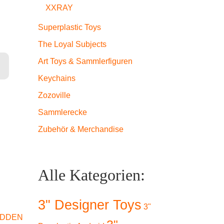
XXRAY
Superplastic Toys
The Loyal Subjects
mo (clear) Hidden Menge
Art Toys & Sammlerfiguren
Keychains
Zozoville
Sammlerecke
Zubehör & Merchandise
Alle Kategorien:
3" Designer Toys
3"
IDDEN