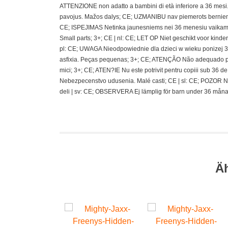
ATTENZIONE non adatto a bambini di età inferiore a 36 mesi.;
pavojus. Mažos dalys; CE; UZMANIBU nav piemerots berniem
CE; ISPEJIMAS Netinka jaunesniems nei 36 menesiu vaikams
Small parts; 3+; CE | nl: CE; LET OP Niet geschikt voor kin
pl: CE; UWAGA Nieodpowiednie dla dzieci w wieku ponizej 36 
asfixia. Peças pequenas; 3+; CE; ATENÇÃO Não adequado pa
mici; 3+; CE; ATEN?IE Nu este potrivit pentru copiii sub 36
Nebezpecenstvo udusenia. Malé casti; CE | sl: CE; POZOR N
deli | sv: CE; OBSERVERA Ej lämplig för barn under 36 måna
Ä