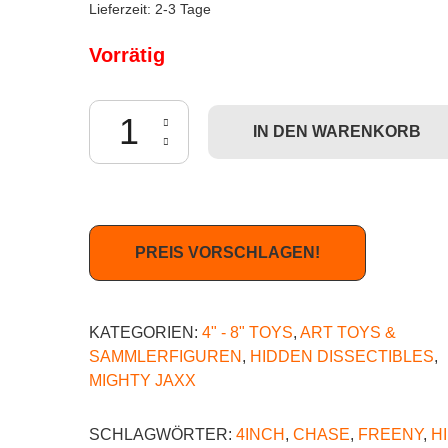
Lieferzeit:
2-3 Tage
Vorrätig
Freeny's Hidden Dissectibles: Sesame Street - El
IN DEN WARENKORB
PREIS VORSCHLAGEN!
KATEGORIEN:
4" - 8" TOYS
,
ART TOYS &
SAMMLERFIGUREN
,
HIDDEN DISSECTIBLES
,
MIGHTY JAXX
SCHLAGWÖRTER:
4INCH
,
CHASE
,
FREENY
,
H