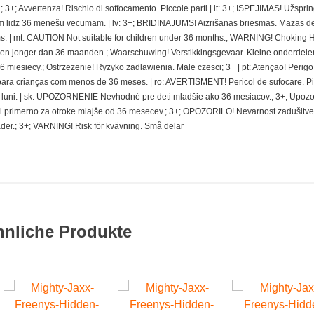
 3+; Avvertenza! Rischio di soffocamento. Piccole parti | lt: 3+; ISPEJIMAS! Užspri
 lidz 36 menešu vecumam. | lv: 3+; BRIDINAJUMS! Aizrišanas briesmas. Mazas de
. | mt: CAUTION Not suitable for children under 36 months.; WARNING! Choking 
deren jonger dan 36 maanden.; Waarschuwing! Verstikkingsgevaar. Kleine onderdelen
miesiecy.; Ostrzezenie! Ryzyko zadlawienia. Male czesci; 3+ | pt: Atençao! Perigo
ra crianças com menos de 36 meses. | ro: AVERTISMENT! Pericol de sufocare. P
 de luni. | sk: UPOZORNENIE Nevhodné pre deti mladšie ako 36 mesiacov.; 3+; Upoz
i primerno za otroke mlajše od 36 mesecev.; 3+; OPOZORILO! Nevarnost zadušitve
der.; 3+; VARNING! Risk för kvävning. Små delar
hnliche Produkte