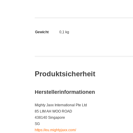
Gewicht
0,1 kg
Produktsicherheit
Herstellerinformationen
Mighty Jaxx International Pte Ltd
85 LIM AH WOO ROAD
438140 Singapore
SG
https://eu.mightyjaxx.com/