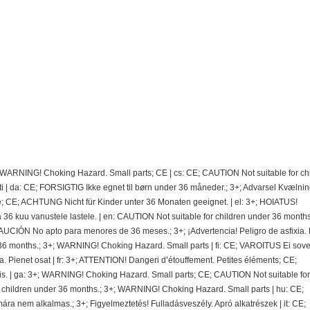
; WARNING! Choking Hazard. Small parts; CE | cs: CE; CAUTION Not suitable for ch
 | da: CE; FORSIGTIG Ikke egnet til børn under 36 måneder.; 3+; Advarsel Kvælnin
e; CE; ACHTUNG Nicht für Kinder unter 36 Monaten geeignet. | el: 3+; HOIATUS!
 kuu vanustele lastele. | en: CAUTION Not suitable for children under 36 months.
CIÓN No apto para menores de 36 meses.; 3+; ¡Advertencia! Peligro de asfixia.
36 months.; 3+; WARNING! Choking Hazard. Small parts | fi: CE; VAROITUS Ei sovel
ra. Pienet osat | fr: 3+; ATTENTION! Dangeri d’étouffement. Petites éléments; CE;
. | ga: 3+; WARNING! Choking Hazard. Small parts; CE; CAUTION Not suitable for
r children under 36 months.; 3+; WARNING! Choking Hazard. Small parts | hu: CE;
nem alkalmas.; 3+; Figyelmeztetés! Fulladásveszély. Apró alkatrészek | it: CE;