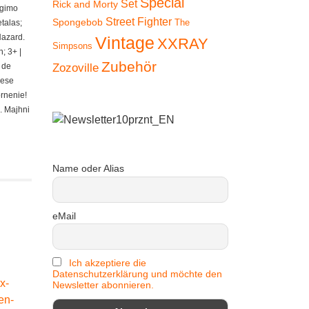
Special
Set
Rick and Morty
ngimo
Street Fighter
Spongebob
The
talas;
Hazard.
Vintage
XXRAY
Simpsons
; 3+ |
Zubehör
 de
Zozoville
iese
ornenie!
. Majhni
Name oder Alias
eMail
Ich akzeptiere die
Datenschutzerklärung und möchte den
SALE 15%
Newsletter abonnieren.