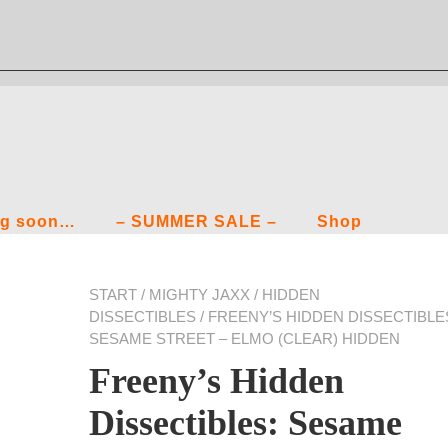
g soon…
– SUMMER SALE –
Shop
START
/
MIGHTY JAXX
/
HIDDEN
DISSECTIBLES
/ FREENY’S HIDDEN DISSECTIBLE
SESAME STREET – ELMO (CLEAR) HIDDEN
Freeny’s Hidden
Dissectibles: Sesame