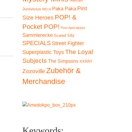
Nathan
Pint
Paka Paka
Jurevicius
NECA
POP! &
Size Heroes
Pocket POP!
Post-Apocalypse
Sammlerecke
Scared Silly
SPECIALS
Street Fighter
The Loyal
Superplastic Toys
Subjects
The Simpsons
XXRAY
Zubehör &
Zozoville
Merchandise
Keywords: