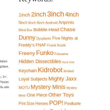
3inch
2inch
4inch
1inch
Artprints
5inch
Android
6inch
8inch
Chase
Bobble-Head
Blind Box
Dunny
Five Nights at
Dyzplastic
Freddy’s
FNAF
Frank Kozik
Funko
Freeny
Futurama
Hidden Dissectibles
ildren
Huck Gee
gsfare.
Kidrobot
Keychain
limited
; 3+;
Mighty Jaxx
Loyal Subjects
 Piezas
Mystery Minis
lu alle
MOTU
Mystery
Other Toys
One Piece
Minis
POP!
Pint Size Heroes
Postkarte