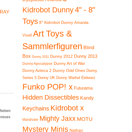
4" - 8"
Kidrobot Dunny
RAY
Toys
8" Kidrobot Dunny
Amanda
Art Toys &
Visell
Sammlerfiguren
Blind
Box
Dunny 2012
Dunny 2013
Dunny 2011
Dunny Art of War
Dunny Apocalypse
Dunny Azteca 2
Dunny Odd Ones
Dunny
Eekeez
Dunny UK
Dunny Warhol
Series 5
Funko POP! x
Futurama
Hidden Dissectibles
Kandy
Kidrobot x
Keychains
. Neben
Mighty Jaxx
n neues
MOTU
Mardivale
Mystery Minis
Nathan