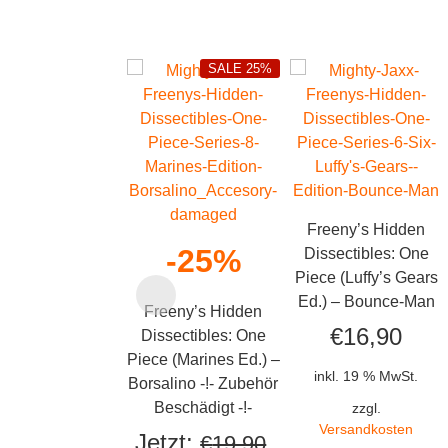
SALE 25%
Freeny’s Hidden
-25%
Dissectibles: One
Piece (Luffy’s Gears
Ed.) – Bounce-Man
Freeny’s Hidden
€
16,90
Dissectibles: One
Piece (Marines Ed.) –
inkl. 19 % MwSt.
Borsalino -!- Zubehör
Beschädigt -!-
zzgl.
Versandkosten
Jetzt:
€
19,90