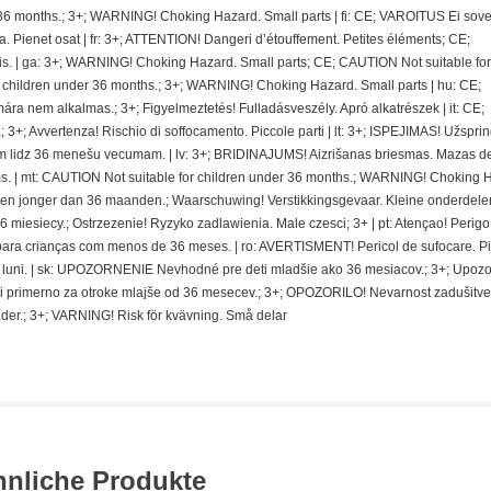
36 months.; 3+; WARNING! Choking Hazard. Small parts | fi: CE; VAROITUS Ei sovel
ra. Pienet osat | fr: 3+; ATTENTION! Dangeri d’étouffement. Petites éléments; CE;
. | ga: 3+; WARNING! Choking Hazard. Small parts; CE; CAUTION Not suitable for
r children under 36 months.; 3+; WARNING! Choking Hazard. Small parts | hu: CE;
nem alkalmas.; 3+; Figyelmeztetés! Fulladásveszély. Apró alkatrészek | it: CE;
 3+; Avvertenza! Rischio di soffocamento. Piccole parti | lt: 3+; ISPEJIMAS! Užspri
 lidz 36 menešu vecumam. | lv: 3+; BRIDINAJUMS! Aizrišanas briesmas. Mazas de
. | mt: CAUTION Not suitable for children under 36 months.; WARNING! Choking 
deren jonger dan 36 maanden.; Waarschuwing! Verstikkingsgevaar. Kleine onderdelen
miesiecy.; Ostrzezenie! Ryzyko zadlawienia. Male czesci; 3+ | pt: Atençao! Perigo
ra crianças com menos de 36 meses. | ro: AVERTISMENT! Pericol de sufocare. P
 de luni. | sk: UPOZORNENIE Nevhodné pre deti mladšie ako 36 mesiacov.; 3+; Upoz
i primerno za otroke mlajše od 36 mesecev.; 3+; OPOZORILO! Nevarnost zadušitve
der.; 3+; VARNING! Risk för kvävning. Små delar
hnliche Produkte