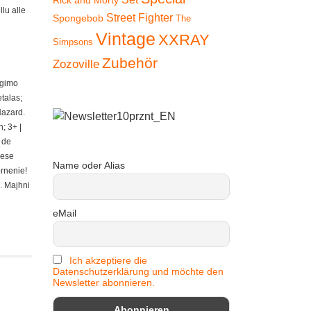
Rick and Morty
lu alle
Street Fighter
Spongebob
The
Vintage
XXRAY
Simpsons
Zubehör
Zozoville
ngimo
talas;
Hazard.
; 3+ |
 de
iese
Name oder Alias
ornenie!
. Majhni
eMail
Ich akzeptiere die
Datenschutzerklärung und möchte den
Newsletter abonnieren.