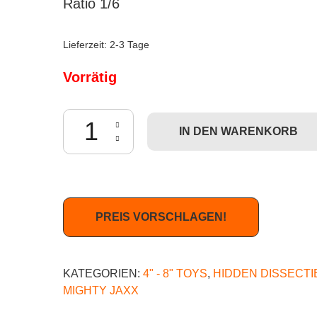
Ratio 1/6
Lieferzeit:
2-3 Tage
Vorrätig
Freeny's Hidden Dissectibles: One Piece (Wano Ar
IN DEN WARENKORB
PREIS VORSCHLAGEN!
KATEGORIEN:
4" - 8" TOYS
,
HIDDEN DISSECTI
MIGHTY JAXX