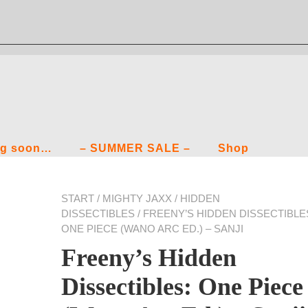
g soon…
– SUMMER SALE –
Shop
START
/
MIGHTY JAXX
/
HIDDEN
DISSECTIBLES
/ FREENY’S HIDDEN DISSECTIBLE
ONE PIECE (WANO ARC ED.) – SANJI
Freeny’s Hidden
Dissectibles: One Piece