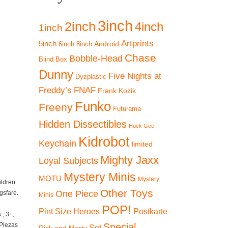
3inch
2inch
4inch
1inch
Artprints
5inch
Android
6inch
8inch
Chase
Bobble-Head
Blind Box
Dunny
Five Nights at
Dyzplastic
Freddy’s
FNAF
Frank Kozik
Funko
Freeny
Futurama
Hidden Dissectibles
Huck Gee
Kidrobot
Keychain
limited
Mighty Jaxx
Loyal Subjects
Mystery Minis
MOTU
Mystery
ildren
Other Toys
One Piece
gsfare.
Minis
POP!
Pint Size Heroes
Postkarte
; 3+;
 Piezas
Special
Set