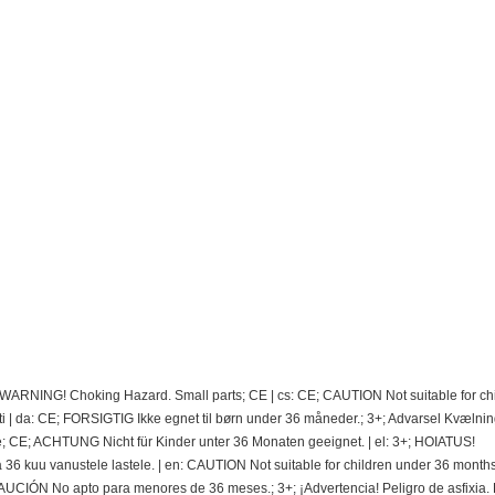
; WARNING! Choking Hazard. Small parts; CE | cs: CE; CAUTION Not suitable for ch
 | da: CE; FORSIGTIG Ikke egnet til børn under 36 måneder.; 3+; Advarsel Kvælnin
e; CE; ACHTUNG Nicht für Kinder unter 36 Monaten geeignet. | el: 3+; HOIATUS!
 kuu vanustele lastele. | en: CAUTION Not suitable for children under 36 months.
CIÓN No apto para menores de 36 meses.; 3+; ¡Advertencia! Peligro de asfixia.