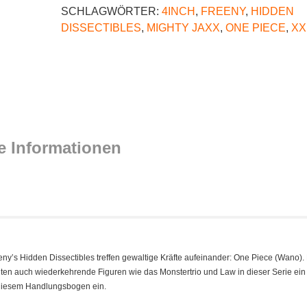
SCHLAGWÖRTER:
4INCH
,
FREENY
,
HIDDEN
DISSECTIBLES
,
MIGHTY JAXX
,
ONE PIECE
,
XX
e Informationen
eeny’s Hidden Dissectibles treffen gewaltige Kräfte aufeinander: One Piece (Wano)
en auch wiederkehrende Figuren wie das Monstertrio und Law in dieser Serie ei
 diesem Handlungsbogen ein.