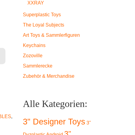
XXRAY
Superplastic Toys
The Loyal Subjects
Art Toys & Sammlerfiguren
Keychains
c Ed.) - Sanji Menge
Zozoville
Sammlerecke
Zubehör & Merchandise
Alle Kategorien:
BLES
,
3" Designer Toys
3"
3"
Dyzplastic Android