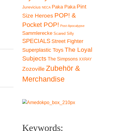
Pint
Paka Paka
Jurevicius
NECA
POP! &
Size Heroes
Pocket POP!
Post-Apocalypse
Sammlerecke
Scared Silly
SPECIALS
Street Fighter
The Loyal
Superplastic Toys
Subjects
The Simpsons
XXRAY
Zubehör &
Zozoville
Merchandise
Keywords: