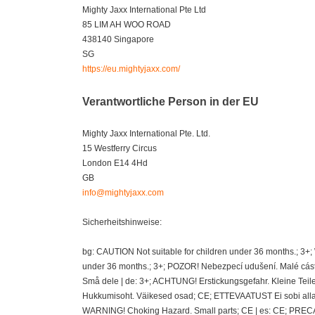
Mighty Jaxx International Pte Ltd
85 LIM AH WOO ROAD
438140 Singapore
SG
https://eu.mightyjaxx.com/
Verantwortliche Person in der EU
Mighty Jaxx International Pte. Ltd.
15 Westferry Circus
London E14 4Hd
GB
info@mightyjaxx.com
Sicherheitshinweise:
bg: CAUTION Not suitable for children under 36 months.; 3+
under 36 months.; 3+; POZOR! Nebezpecí udušení. Malé cásti
Små dele | de: 3+; ACHTUNG! Erstickungsgefahr. Kleine Teil
Hukkumisoht. Väikesed osad; CE; ETTEVAATUST Ei sobi alla 36
WARNING! Choking Hazard. Small parts; CE | es: CE; PRECAU