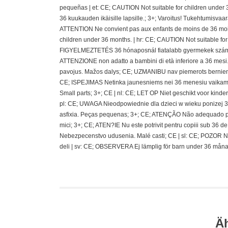
pequeñas | et: CE; CAUTION Not suitable for children under 
36 kuukauden ikäisille lapsille.; 3+; Varoitus! Tukehtumisvaa
ATTENTION Ne convient pas aux enfants de moins de 36 mois
children under 36 months. | hr: CE; CAUTION Not suitable fo
FIGYELMEZTETÉS 36 hónaposnál fiatalabb gyermekek számára 
ATTENZIONE non adatto a bambini di età inferiore a 36 mesi.;
pavojus. Mažos dalys; CE; UZMANIBU nav piemerots berniem
CE; ISPEJIMAS Netinka jaunesniems nei 36 menesiu vaikams
Small parts; 3+; CE | nl: CE; LET OP Niet geschikt voor kin
pl: CE; UWAGA Nieodpowiednie dla dzieci w wieku ponizej 36 
asfixia. Peças pequenas; 3+; CE; ATENÇÃO Não adequado pa
mici; 3+; CE; ATEN?IE Nu este potrivit pentru copiii sub 36
Nebezpecenstvo udusenia. Malé casti; CE | sl: CE; POZOR N
deli | sv: CE; OBSERVERA Ej lämplig för barn under 36 måna
Ä