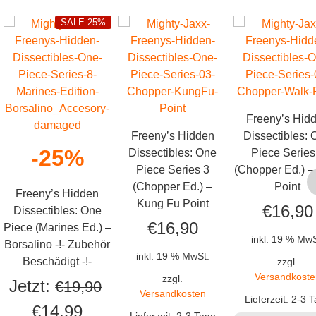
SALE 25%
Freeny’s Hid
Freeny’s Hidden
Dissectibles:
-25%
Dissectibles: One
Piece Series
Piece Series 3
(Chopper Ed.) –
(Chopper Ed.) –
Point
Freeny’s Hidden
Kung Fu Point
€
16,90
Dissectibles: One
€
16,90
Piece (Marines Ed.) –
inkl. 19 % MwS
Borsalino -!- Zubehör
inkl. 19 % MwSt.
Beschädigt -!-
zzgl.
Versandkoste
zzgl.
Jetzt:
€
19,90
Versandkosten
Lieferzeit:
2-3 T
Ursprünglicher
Aktueller
€
14,99