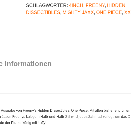
SCHLAGWÖRTER:
4INCH
,
FREENY
,
HIDDEN
DISSECTIBLES
,
MIGHTY JAXX
,
ONE PIECE
,
XX
e Informationen
se Ausgabe von Freeny’s Hidden Dissectibles: One Piece. Mit allen bisher enthüllten
 In Jason Freenys kultigem Halb-und-Halb-Stil wird jedes Zahnrad zerlegt, um das 
de der Piratenkönig mit Luffy!