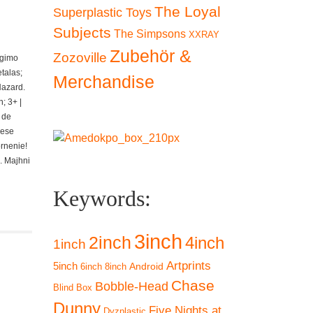
The Loyal
Superplastic Toys
Subjects
The Simpsons
XXRAY
Zubehör &
Zozoville
ngimo
talas;
Merchandise
Hazard.
; 3+ |
 de
iese
ornenie!
. Majhni
Keywords:
3inch
2inch
4inch
1inch
Artprints
5inch
Android
6inch
8inch
Chase
Bobble-Head
Blind Box
Dunny
Five Nights at
Dyzplastic