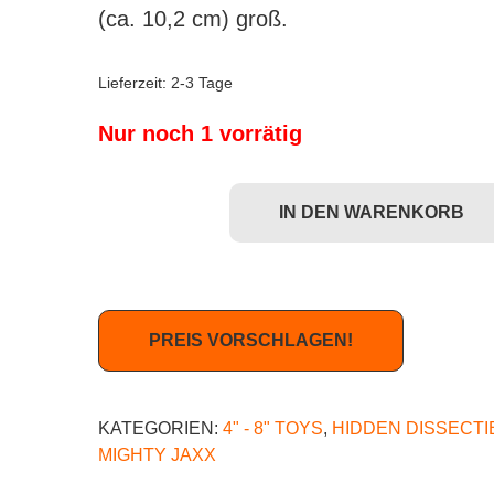
(ca. 10,2 cm) groß.
Lieferzeit:
2-3 Tage
Nur noch 1 vorrätig
IN DEN WARENKORB
Freeny's Hidden Dissectibles: One Piece (Luffy’s
PREIS VORSCHLAGEN!
KATEGORIEN:
4" - 8" TOYS
,
HIDDEN DISSECTI
MIGHTY JAXX