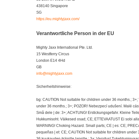
438140 Singapore
SG
https://eu.mightyjaxx.com/
Verantwortliche Person in der EU
Mighty Jaxx International Pte. Ltd.
15 Westferry Circus
London E14 4Hd
GB
info@mightyjaxx.com
Sicherheitshinweise:
bg: CAUTION Not suitable for children under 36 months.; 3+
under 36 months.; 3+; POZOR! Nebezpecí udušení. Malé cásti
Små dele | de: 3+; ACHTUNG! Erstickungsgefahr. Kleine Teil
Hukkumisoht. Väikesed osad; CE; ETTEVAATUST Ei sobi alla 36
WARNING! Choking Hazard. Small parts; CE | es: CE; PRECAU
pequeñas | et: CE; CAUTION Not suitable for children under 
36 kuukauden ikäisille lapsille.; 3+; Varoitus! Tukehtumisvaa