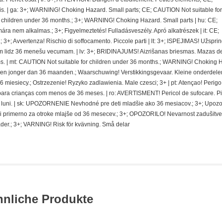
. | ga: 3+; WARNING! Choking Hazard. Small parts; CE; CAUTION Not suitable for
r children under 36 months.; 3+; WARNING! Choking Hazard. Small parts | hu: CE;
nem alkalmas.; 3+; Figyelmeztetés! Fulladásveszély. Apró alkatrészek | it: CE;
 3+; Avvertenza! Rischio di soffocamento. Piccole parti | lt: 3+; ISPEJIMAS! Užspri
 lidz 36 menešu vecumam. | lv: 3+; BRIDINAJUMS! Aizrišanas briesmas. Mazas de
. | mt: CAUTION Not suitable for children under 36 months.; WARNING! Choking 
deren jonger dan 36 maanden.; Waarschuwing! Verstikkingsgevaar. Kleine onderdelen
miesiecy.; Ostrzezenie! Ryzyko zadlawienia. Male czesci; 3+ | pt: Atençao! Perigo
ra crianças com menos de 36 meses. | ro: AVERTISMENT! Pericol de sufocare. P
 de luni. | sk: UPOZORNENIE Nevhodné pre deti mladšie ako 36 mesiacov.; 3+; Upoz
i primerno za otroke mlajše od 36 mesecev.; 3+; OPOZORILO! Nevarnost zadušitve
der.; 3+; VARNING! Risk för kvävning. Små delar
hnliche Produkte