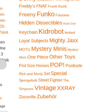
Freddy’s
FNAF
Frank Kozik
Funko
Freeny
Futurama
Hidden Dissectibles
Huck Gee
Kidrobot
Keychain
limited
Mighty Jaxx
Loyal Subjects
den
Freeny’s Hidden
Freeny’
Mystery Minis
 One
Freeny’s Hidden
Dissectibles: One
Dissecti
MOTU
Mystery
 3
Dissectibles: One
Piece Series 3
Piece 
Other Toys
One Piece
Minis
 Walk
Piece (Marines Ed.) –
(Chopper Ed.) – Horn
(Choppe
POP!
Pint Size Heroes
Postkarte
Smoker
Point
Guard
Special
€
19,90
€
16,90
€
1
Set
Rick and Morty
Street Fighter
Spongebob
The
t.
inkl. 19 % MwSt.
inkl. 19 % MwSt.
inkl. 1
Vintage
XXRAY
Simpsons
zzgl.
zzgl.
zz
Zubehör
Zozoville
n
Versandkosten
Versandkosten
Versan
age
Lieferzeit:
2-3 Tage
Lieferzeit:
2-3 Tage
Lieferzeit