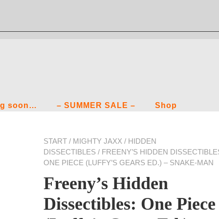
g soon…
– SUMMER SALE –
Shop
START
/
MIGHTY JAXX
/
HIDDEN
DISSECTIBLES
/ FREENY’S HIDDEN DISSECTIBLE
ONE PIECE (LUFFY’S GEARS ED.) – SNAKE-MAN
Freeny’s Hidden
Dissectibles: One Piece