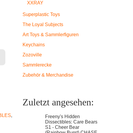
XXRAY
Superplastic Toys
The Loyal Subjects
Art Toys & Sammlerfiguren
Keychains
Zozoville
 Gears Ed.) - Snake-Man Menge
Sammlerecke
Zubehör & Merchandise
Zuletzt angesehen:
BLES
,
Freeny's Hidden
Dissectibles: Care Bears
S1 - Cheer Bear
(Rainbow Burst) CHASE