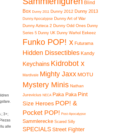
Sammlerfiguren
Blind
Box
Dunny 2012
Dunny 2013
Dunny 2011
Dunny Art of War
Dunny Apocalypse
Dunny Azteca 2
Dunny Odd Ones
Dunny
Eekeez
Dunny UK
Dunny Warhol
Series 5
Funko POP! x
Futurama
Hidden Dissectibles
Kandy
Kidrobot x
Keychains
Mighty Jaxx
MOTU
Mardivale
Mystery Minis
Nathan
Pint
Paka Paka
Jurevicius
ildren
NECA
gsfare.
POP! &
Size Heroes
Pocket POP!
; 3+;
Post-Apocalypse
 Piezas
Sammlerecke
Scared Silly
lu alle
SPECIALS
Street Fighter