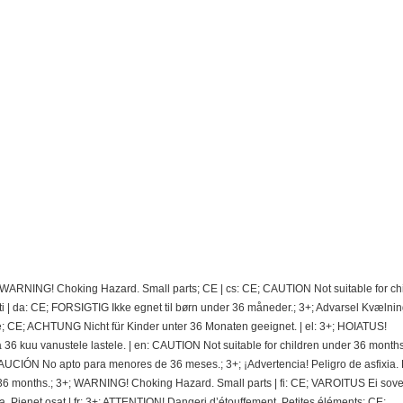
; WARNING! Choking Hazard. Small parts; CE | cs: CE; CAUTION Not suitable for ch
 | da: CE; FORSIGTIG Ikke egnet til børn under 36 måneder.; 3+; Advarsel Kvælnin
e; CE; ACHTUNG Nicht für Kinder unter 36 Monaten geeignet. | el: 3+; HOIATUS!
 kuu vanustele lastele. | en: CAUTION Not suitable for children under 36 months.
CIÓN No apto para menores de 36 meses.; 3+; ¡Advertencia! Peligro de asfixia.
36 months.; 3+; WARNING! Choking Hazard. Small parts | fi: CE; VAROITUS Ei sovel
ra. Pienet osat | fr: 3+; ATTENTION! Dangeri d’étouffement. Petites éléments; CE;