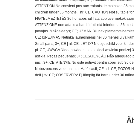
ATTENTION Ne convient pas aux enfants de moins de 36 mois
children under 36 months. | hr: CE; CAUTION Not suitable fo
FIGYELMEZTETÉS 36 hónaposnál fiatalabb gyermekek számára 
ATTENZIONE non adatto a bambini di età inferiore a 36 mesi.;
pavojus. Mažos dalys; CE; UZMANIBU nav piemerots berniem
CE; ISPEJIMAS Netinka jaunesniems nei 36 menesiu vaikams
Small parts; 3+; CE | nl: CE; LET OP Niet geschikt voor kin
pl: CE; UWAGA Nieodpowiednie dla dzieci w wieku ponizej 36 
asfixia. Peças pequenas; 3+; CE; ATENÇÃO Não adequado pa
mici; 3+; CE; ATEN?IE Nu este potrivit pentru copiii sub 36
Nebezpecenstvo udusenia. Malé casti; CE | sl: CE; POZOR N
deli | sv: CE; OBSERVERA Ej lämplig för barn under 36 måna
Ä