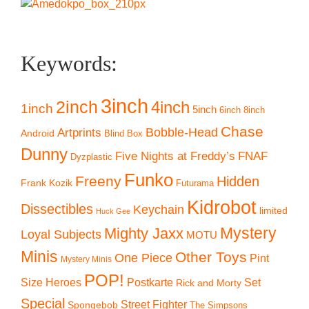
Keywords:
3inch
2inch
4inch
1inch
5inch
6inch
8inch
Chase
Artprints
Bobble-Head
Android
Blind Box
Dunny
Five Nights at Freddy’s
FNAF
Dyzplastic
Funko
Freeny
Hidden
Frank Kozik
Futurama
Kidrobot
Dissectibles
Keychain
limited
Huck Gee
Mystery
Mighty Jaxx
Loyal Subjects
MOTU
Minis
Other Toys
One Piece
Pint
Mystery Minis
POP!
Size Heroes
Postkarte
Set
Rick and Morty
Special
Street Fighter
Spongebob
The Simpsons