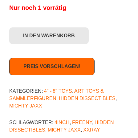
Nur noch 1 vorrätig
Freeny's Hidden Dissectibles: Garfield S1 - Unamused Garfield Menge
IN DEN WARENKORB
PREIS VORSCHLAGEN!
KATEGORIEN:
4" - 8" TOYS
,
ART TOYS &
SAMMLERFIGUREN
,
HIDDEN DISSECTIBLES
,
MIGHTY JAXX
SCHLAGWÖRTER:
4INCH
,
FREENY
,
HIDDEN
DISSECTIBLES
,
MIGHTY JAXX
,
XXRAY