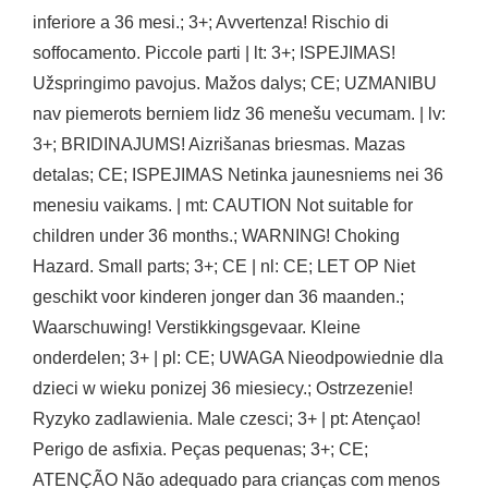
inferiore a 36 mesi.; 3+; Avvertenza! Rischio di
soffocamento. Piccole parti | lt: 3+; ISPEJIMAS!
Užspringimo pavojus. Mažos dalys; CE; UZMANIBU
nav piemerots berniem lidz 36 menešu vecumam. | lv:
3+; BRIDINAJUMS! Aizrišanas briesmas. Mazas
detalas; CE; ISPEJIMAS Netinka jaunesniems nei 36
menesiu vaikams. | mt: CAUTION Not suitable for
children under 36 months.; WARNING! Choking
Hazard. Small parts; 3+; CE | nl: CE; LET OP Niet
geschikt voor kinderen jonger dan 36 maanden.;
Waarschuwing! Verstikkingsgevaar. Kleine
onderdelen; 3+ | pl: CE; UWAGA Nieodpowiednie dla
dzieci w wieku ponizej 36 miesiecy.; Ostrzezenie!
Ryzyko zadlawienia. Male czesci; 3+ | pt: Atençao!
Perigo de asfixia. Peças pequenas; 3+; CE;
ATENÇÃO Não adequado para crianças com menos