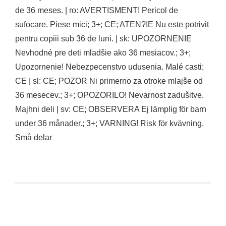
de 36 meses. | ro: AVERTISMENT! Pericol de
sufocare. Piese mici; 3+; CE; ATEN?IE Nu este potrivit
pentru copiii sub 36 de luni. | sk: UPOZORNENIE
Nevhodné pre deti mladšie ako 36 mesiacov.; 3+;
Upozornenie! Nebezpecenstvo udusenia. Malé casti;
CE | sl: CE; POZOR Ni primerno za otroke mlajše od
36 mesecev.; 3+; OPOZORILO! Nevarnost zadušitve.
Majhni deli | sv: CE; OBSERVERA Ej lämplig för barn
under 36 månader.; 3+; VARNING! Risk för kvävning.
Små delar