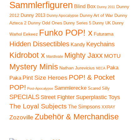
Sammlerfiguren
Blind Box
Dunny
Dunny 2011
2012
Dunny 2013
Dunny Art of War
Dunny
Dunny Apocalypse
Azteca 2
Dunny Odd Ones
Dunny UK
Dunny
Dunny Series 5
Funko POP! x
Eekeez
Futurama
Warhol
Hidden Dissectibles
Keychains
Kandy
Kidrobot x
Mighty Jaxx
MOTU
Mardivale
Mystery Minis
Paka
Nathan Jurevicius
NECA
POP! & Pocket
Pint Size Heroes
Paka
POP!
Sammlerecke
Scared Silly
Post-Apocalypse
SPECIALS
Superplastic Toys
Street Fighter
The Loyal Subjects
The Simpsons
XXRAY
Zubehör & Merchandise
Zozoville