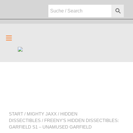
Zum
Inhalt
springen
Navigation
umschalten
START
/
MIGHTY JAXX
/
HIDDEN
DISSECTIBLES
/ FREENY’S HIDDEN DISSECTIBLES:
GARFIELD S1 – UNAMUSED GARFIELD