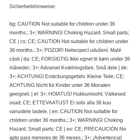
Sicherheitshinweise:
bg: CAUTION Not suitable for children under 36
months.; 3+; WARNING! Choking Hazard. Small parts;
CE | cs: CE; CAUTION Not suitable for children under
36 months.; 3+; POZOR! Nebezpecí udušení. Malé
cásti | da: CE; FORSIGTIG Ikke egnet til børn under 36
måneder.; 3+; Advarsel Kvælningsfare. Små dele | de:
3+; ACHTUNG! Erstickungsgefahr. Kleine Teile; CE;
ACHTUNG Nicht für Kinder unter 36 Monaten
geeignet. | el: 3+; HOIATUS! Hukkumisoht. Väikesed
osad; CE; ETTEVAATUST Ei sobi alla 36 kuu
vanustele lastele. | en: CAUTION Not suitable for
children under 36 months.; 3+; WARNING! Choking
Hazard. Small parts; CE | es: CE; PRECAUCIÓN No
apto para menores de 36 meses.; 3+; ¡Advertencia!