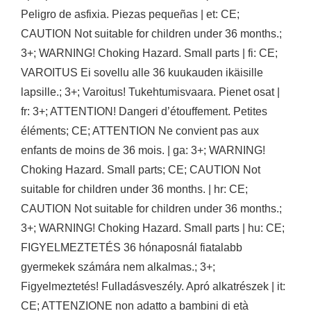
Peligro de asfixia. Piezas pequeñas | et: CE;
CAUTION Not suitable for children under 36 months.;
3+; WARNING! Choking Hazard. Small parts | fi: CE;
VAROITUS Ei sovellu alle 36 kuukauden ikäisille
lapsille.; 3+; Varoitus! Tukehtumisvaara. Pienet osat |
fr: 3+; ATTENTION! Dangeri d’étouffement. Petites
éléments; CE; ATTENTION Ne convient pas aux
enfants de moins de 36 mois. | ga: 3+; WARNING!
Choking Hazard. Small parts; CE; CAUTION Not
suitable for children under 36 months. | hr: CE;
CAUTION Not suitable for children under 36 months.;
3+; WARNING! Choking Hazard. Small parts | hu: CE;
FIGYELMEZTETÉS 36 hónaposnál fiatalabb
gyermekek számára nem alkalmas.; 3+;
Figyelmeztetés! Fulladásveszély. Apró alkatrészek | it:
CE; ATTENZIONE non adatto a bambini di età