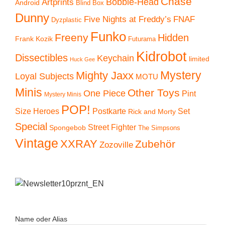
Chase
Artprints
Bobble-Head
Android
Blind Box
Dunny
Five Nights at Freddy’s
FNAF
Dyzplastic
Funko
Freeny
Hidden
Frank Kozik
Futurama
Kidrobot
Dissectibles
Keychain
limited
Huck Gee
Mystery
Mighty Jaxx
Loyal Subjects
MOTU
Minis
Other Toys
One Piece
Pint
Mystery Minis
POP!
Size Heroes
Postkarte
Set
Rick and Morty
Special
Street Fighter
Spongebob
The Simpsons
Vintage
XXRAY
Zubehör
Zozoville
Name oder Alias