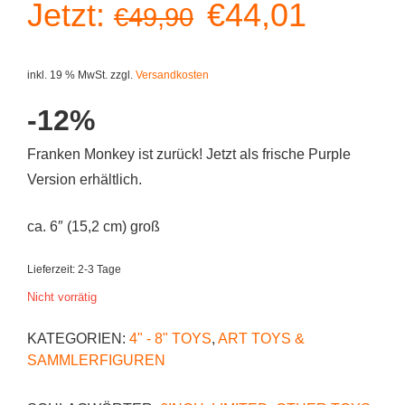
Ursprüngliche
Aktuell
Jetzt:
€
44,01
€
49,90
Preis
Preis
inkl. 19 % MwSt.
zzgl.
Versandkosten
war:
ist:
-12%
€49,90
€44,01
Franken Monkey ist zurück! Jetzt als frische Purple
Version erhältlich.
ca. 6″ (15,2 cm) groß
Lieferzeit:
2-3 Tage
Nicht vorrätig
KATEGORIEN:
4" - 8" TOYS
,
ART TOYS &
SAMMLERFIGUREN