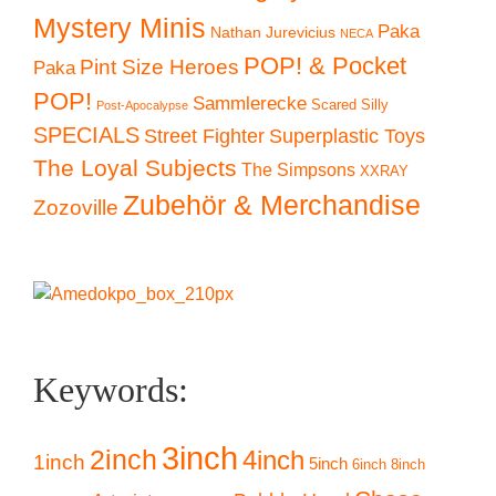
Mystery Minis
Paka
Nathan Jurevicius
NECA
POP! & Pocket
Pint Size Heroes
Paka
POP!
Sammlerecke
Scared Silly
Post-Apocalypse
SPECIALS
Superplastic Toys
Street Fighter
The Loyal Subjects
The Simpsons
XXRAY
Zubehör & Merchandise
Zozoville
Keywords:
3inch
2inch
4inch
1inch
5inch
6inch
8inch