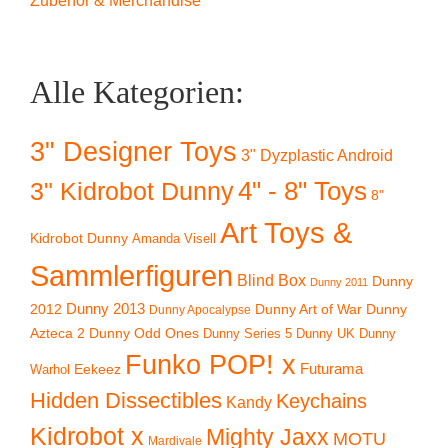
Zubehör & Merchandise
Alle Kategorien:
3" Designer Toys
3" Dyzplastic Android
4" - 8" Toys
3" Kidrobot Dunny
8"
Art Toys &
Kidrobot Dunny
Amanda Visell
Sammlerfiguren
Blind Box
Dunny
Dunny 2011
2012
Dunny 2013
Dunny Art of War
Dunny
Dunny Apocalypse
Azteca 2
Dunny Odd Ones
Dunny UK
Dunny
Dunny Series 5
Funko POP! x
Eekeez
Futurama
Warhol
Hidden Dissectibles
Keychains
Kandy
Kidrobot x
Mighty Jaxx
MOTU
Mardivale