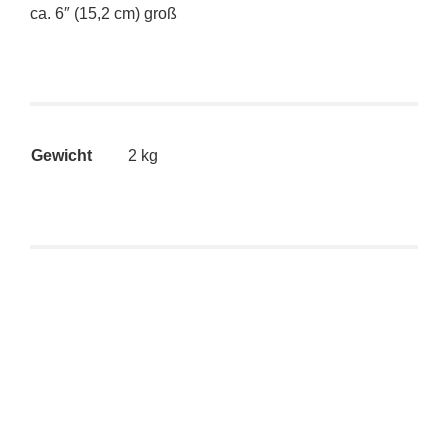
ca. 6″ (15,2 cm) groß
Gewicht
2 kg
Kidrobot The Simpsons – 6″ Zombie Bart (blau)