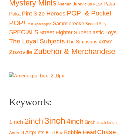
Mystery Minis
Paka
Nathan Jurevicius
NECA
POP! & Pocket
Pint Size Heroes
Paka
POP!
Sammlerecke
Scared Silly
Post-Apocalypse
SPECIALS
Superplastic Toys
Street Fighter
The Loyal Subjects
The Simpsons
XXRAY
Zubehör & Merchandise
Zozoville
Keywords:
3inch
2inch
4inch
1inch
5inch
6inch
8inch
Chase
Artprints
Bobble-Head
Android
Blind Box