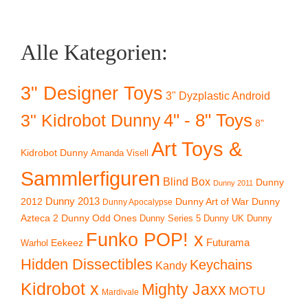
Alle Kategorien:
3" Designer Toys
3" Dyzplastic Android
4" - 8" Toys
3" Kidrobot Dunny
8"
Art Toys &
Kidrobot Dunny
Amanda Visell
Sammlerfiguren
Blind Box
Dunny
Dunny 2011
2012
Dunny 2013
Dunny Art of War
Dunny
Dunny Apocalypse
Azteca 2
Dunny Odd Ones
Dunny UK
Dunny
Dunny Series 5
Funko POP! x
Eekeez
Futurama
Warhol
Hidden Dissectibles
Keychains
Kandy
Kidrobot x
Mighty Jaxx
MOTU
Mardivale