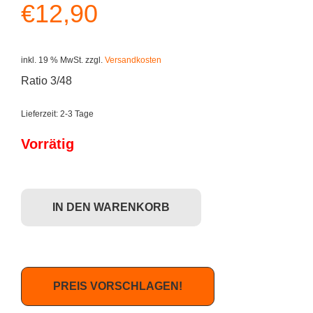
€
12,90
inkl. 19 % MwSt.
zzgl.
Versandkosten
Ratio 3/48
Lieferzeit:
2-3 Tage
Vorrätig
Dunny Scared Silly - G.M.D. (lila/rot) Menge
IN DEN WARENKORB
PREIS VORSCHLAGEN!