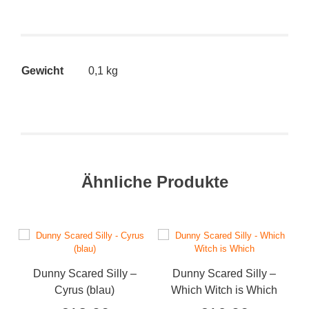
Gewicht
0,1 kg
Ähnliche Produkte
Dunny Scared Silly –
Dunny Scared Silly –
D
Cyrus (blau)
Which Witch is Which