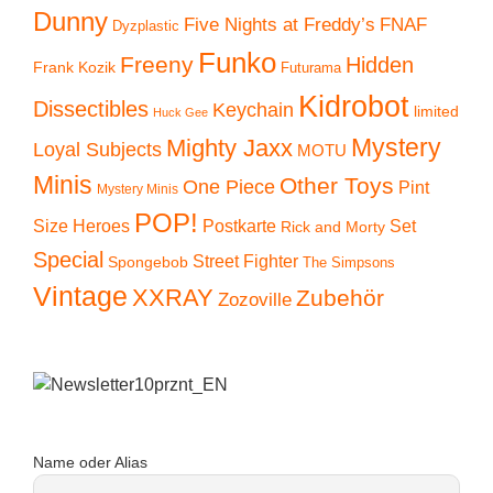
Dunny
Five Nights at Freddy’s
FNAF
Dyzplastic
Funko
Freeny
Hidden
Frank Kozik
Futurama
Kidrobot
Dissectibles
Keychain
limited
Huck Gee
Mystery
Mighty Jaxx
Loyal Subjects
MOTU
Minis
Other Toys
One Piece
Pint
Mystery Minis
POP!
Size Heroes
Postkarte
Set
Rick and Morty
Special
Street Fighter
Spongebob
The Simpsons
Vintage
XXRAY
Zubehör
Zozoville
Name oder Alias