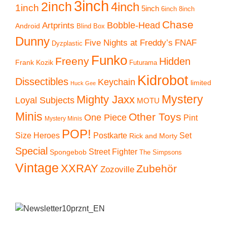
3inch
2inch
4inch
1inch
5inch
6inch
8inch
Chase
Artprints
Bobble-Head
Android
Blind Box
Dunny
Five Nights at Freddy’s
FNAF
Dyzplastic
Funko
Freeny
Hidden
Frank Kozik
Futurama
Kidrobot
Dissectibles
Keychain
limited
Huck Gee
Mystery
Mighty Jaxx
Loyal Subjects
MOTU
Minis
Other Toys
One Piece
Pint
Mystery Minis
POP!
Size Heroes
Postkarte
Set
Rick and Morty
Special
Street Fighter
Spongebob
The Simpsons
Vintage
XXRAY
Zubehör
Zozoville