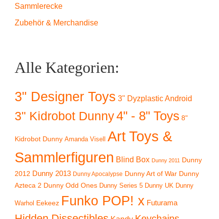
Sammlerecke
Zubehör & Merchandise
Alle Kategorien:
3" Designer Toys
3" Dyzplastic Android
4" - 8" Toys
3" Kidrobot Dunny
8"
Art Toys &
Kidrobot Dunny
Amanda Visell
Sammlerfiguren
Blind Box
Dunny
Dunny 2011
2012
Dunny 2013
Dunny Art of War
Dunny
Dunny Apocalypse
Azteca 2
Dunny Odd Ones
Dunny UK
Dunny
Dunny Series 5
Funko POP! x
Eekeez
Futurama
Warhol
Hidden Dissectibles
Keychains
Kandy