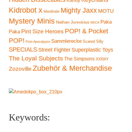
Kidrobot x
Mighty Jaxx
MOTU
Mardivale
Mystery Minis
Paka
Nathan Jurevicius
NECA
POP! & Pocket
Pint Size Heroes
Paka
POP!
Sammlerecke
Scared Silly
Post-Apocalypse
SPECIALS
Superplastic Toys
Street Fighter
The Loyal Subjects
The Simpsons
XXRAY
Zubehör & Merchandise
Zozoville
Keywords: