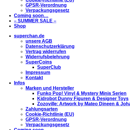
GPSR-Verordnung
Verpackungsgesetz
Coming soon…
– SUMMER SALE –
Shop
superchan.de
unsere AGB
Datenschutzerklärung
Vertrag widerrufen
Widerrufsbelehrung
SuperCoins
SuperClub
Impressum
Kontakt
Infos
Marken und Hersteller
Funko Pop! Vinyl & Mystery Minis Serien
Kidrobot Dunny Figuren & Designer Toys
Zozoville: Artwork by Mateo Dineen & Jo
Zahlungsarten
Cookie-Richtlinie (EU)
GPSR-Verordnung
Verpackungsgesetz
Coming soon…