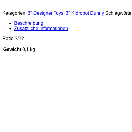
#1
CHASE
Kategorien:
3" Designer Toys
,
3" Kidrobot Dunny
Schlagwörte
Menge
Beschreibung
Zusätzliche Informationen
Ratio ?/??
Gewicht
0,1 kg
Kidrobot Dunny Warhol Series –
€
11,90
inkl. 19 % MwSt.
zzgl.
Versandkosten
Lieferzeit:
2-3 Tage