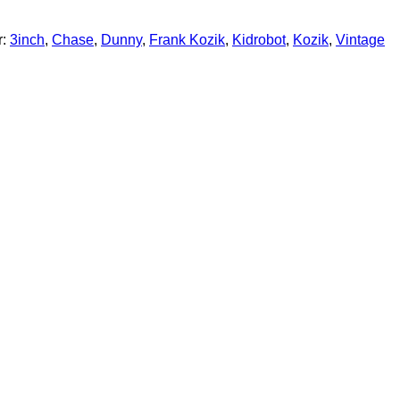
r:
3inch
,
Chase
,
Dunny
,
Frank Kozik
,
Kidrobot
,
Kozik
,
Vintage
 Giant Size (Keychain)