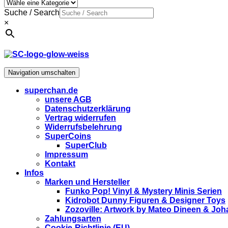
Suche / Search
×
Navigation umschalten
superchan.de
unsere AGB
Datenschutzerklärung
Vertrag widerrufen
Widerrufsbelehrung
SuperCoins
SuperClub
Impressum
Kontakt
Infos
Marken und Hersteller
Funko Pop! Vinyl & Mystery Minis Serien
Kidrobot Dunny Figuren & Designer Toys
Zozoville: Artwork by Mateo Dineen & Jo
Zahlungsarten
Cookie-Richtlinie (EU)