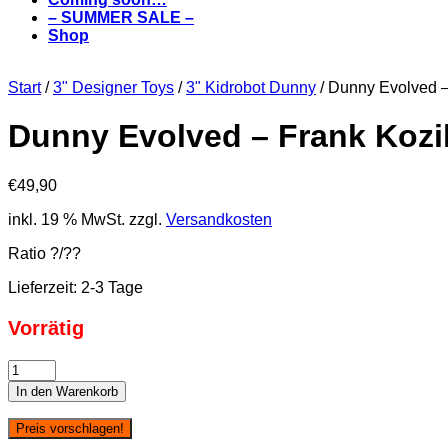
– SUMMER SALE –
Shop
Start
/
3" Designer Toys
/
3" Kidrobot Dunny
/ Dunny Evolved 
Dunny Evolved – Frank Koz
€
49,90
inkl. 19 % MwSt.
zzgl.
Versandkosten
Ratio ?/??
Lieferzeit:
2-3 Tage
Vorrätig
Dunny
Evolved
In den Warenkorb
-
Frank
Preis vorschlagen!
Kozik