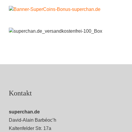
Kontakt
superchan.de
David-Alain Barbéoc’h
Kaltenfelder Str. 17a