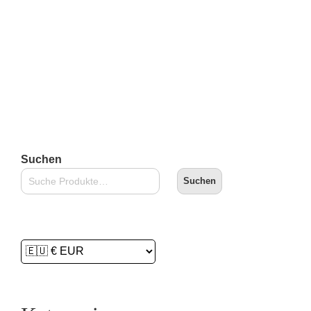
inkl. 19 % MwSt.
zzgl.
Versandkosten
Lieferzeit:
2-3 Tage
In den Warenkorb
Suchen
Suchen