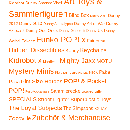
Art Toys &
Kidrobot Dunny
Amanda Visell
Sammlerfiguren
Blind Box
Dunny
Dunny 2011
2012
Dunny 2013
Dunny Art of War
Dunny
Dunny Apocalypse
Azteca 2
Dunny Odd Ones
Dunny UK
Dunny
Dunny Series 5
Funko POP! x
Eekeez
Futurama
Warhol
Hidden Dissectibles
Keychains
Kandy
Kidrobot x
Mighty Jaxx
MOTU
Mardivale
Mystery Minis
Paka
Nathan Jurevicius
NECA
POP! & Pocket
Pint Size Heroes
Paka
POP!
Sammlerecke
Scared Silly
Post-Apocalypse
SPECIALS
Superplastic Toys
Street Fighter
The Loyal Subjects
The Simpsons
XXRAY
Zubehör & Merchandise
Zozoville