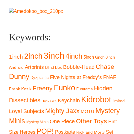
Keywords:
3inch
2inch
4inch
1inch
5inch
6inch
8inch
Chase
Artprints
Bobble-Head
Android
Blind Box
Dunny
Five Nights at Freddy’s
FNAF
Dyzplastic
Funko
Freeny
Hidden
Frank Kozik
Futurama
Kidrobot
Dissectibles
Keychain
limited
Huck Gee
Mystery
Mighty Jaxx
Loyal Subjects
MOTU
Minis
Other Toys
One Piece
Pint
Mystery Minis
POP!
Size Heroes
Postkarte
Set
Rick and Morty