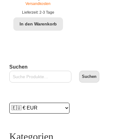
Versandkosten
€11,90
€7,99.
Lieferzeit:
2-3 Tage
In den Warenkorb
Suchen
Suchen
Kategorien