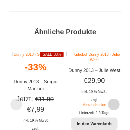
Ähnliche Produkte
SALE 33%
-33%
Dunny 2013 – Julie West
€
29,90
Dunny 2013 – Sergio
Mancini
inkl. 19 % MwSt.
Jetzt:
€
11,90
zzgl.
Versandkosten
Ursprünglicher
Aktueller
€
7,99
Lieferzeit:
2-3 Tage
Preis
Preis
inkl. 19 % MwSt.
In den Warenkorb
war:
ist:
zzgl.