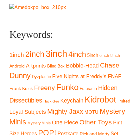
Keywords:
3inch
2inch
4inch
1inch
5inch
6inch
8inch
Chase
Artprints
Bobble-Head
Android
Blind Box
Dunny
Five Nights at Freddy’s
FNAF
Dyzplastic
Funko
Freeny
Hidden
Frank Kozik
Futurama
Kidrobot
Dissectibles
Keychain
limited
Huck Gee
Mystery
Mighty Jaxx
Loyal Subjects
MOTU
Minis
Other Toys
One Piece
Pint
Mystery Minis
POP!
Size Heroes
Postkarte
Set
Rick and Morty