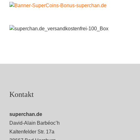
Kontakt
superchan.de
David-Alain Barbéoc’h
Kaltenfelder Str. 17a