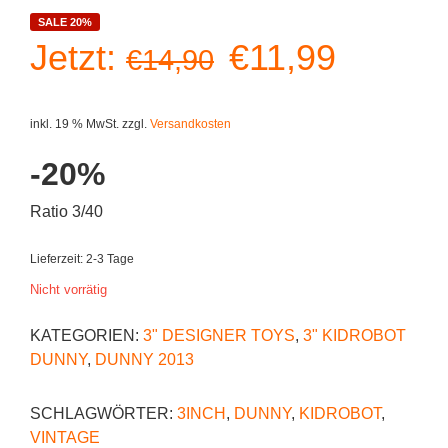
SALE 20%
Ursprüngliche
Aktuell
Jetzt:
€
11,99
€
14,90
Preis
Preis
inkl. 19 % MwSt.
zzgl.
Versandkosten
war:
ist:
-20%
€14,90
€11,99
Ratio 3/40
Lieferzeit:
2-3 Tage
Nicht vorrätig
KATEGORIEN:
3" DESIGNER TOYS
,
3" KIDROBOT
DUNNY
,
DUNNY 2013
SCHLAGWÖRTER:
3INCH
,
DUNNY
,
KIDROBOT
,
VINTAGE