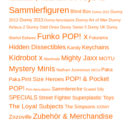
Sammlerfiguren
Blind Box
Dunny
Dunny 2011
2012
Dunny 2013
Dunny Art of War
Dunny
Dunny Apocalypse
Azteca 2
Dunny Odd Ones
Dunny UK
Dunny
Dunny Series 5
Funko POP! x
Eekeez
Futurama
Warhol
Hidden Dissectibles
Keychains
Kandy
Kidrobot x
Mighty Jaxx
MOTU
Mardivale
Mystery Minis
Paka
Nathan Jurevicius
NECA
POP! & Pocket
Pint Size Heroes
Paka
POP!
Sammlerecke
Scared Silly
Post-Apocalypse
SPECIALS
Superplastic Toys
Street Fighter
The Loyal Subjects
The Simpsons
XXRAY
Zubehör & Merchandise
Zozoville