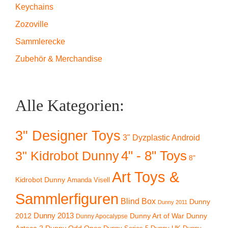
Keychains
Zozoville
Sammlerecke
Zubehör & Merchandise
Alle Kategorien:
3" Designer Toys
3" Dyzplastic Android
4" - 8" Toys
3" Kidrobot Dunny
8"
Art Toys &
Kidrobot Dunny
Amanda Visell
Sammlerfiguren
Blind Box
Dunny
Dunny 2011
2012
Dunny 2013
Dunny Art of War
Dunny
Dunny Apocalypse
Azteca 2
Dunny Odd Ones