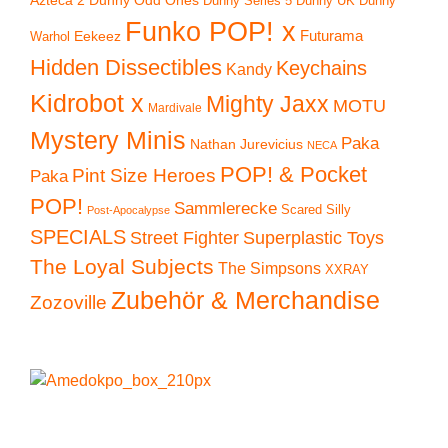
Dunny UK
Dunny
Dunny Series 5
Funko POP! x
Eekeez
Futurama
Warhol
Hidden Dissectibles
Keychains
Kandy
Kidrobot x
Mighty Jaxx
MOTU
Mardivale
Mystery Minis
Paka
Nathan Jurevicius
NECA
POP! & Pocket
Pint Size Heroes
Paka
POP!
Sammlerecke
Scared Silly
Post-Apocalypse
SPECIALS
Superplastic Toys
Street Fighter
The Loyal Subjects
The Simpsons
XXRAY
Zubehör & Merchandise
Zozoville