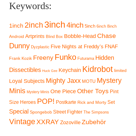
Keywords:
3inch
2inch
4inch
1inch
5inch
6inch
8inch
Chase
Artprints
Bobble-Head
Android
Blind Box
Dunny
Five Nights at Freddy’s
FNAF
Dyzplastic
Funko
Freeny
Hidden
Frank Kozik
Futurama
Kidrobot
Dissectibles
Keychain
limited
Huck Gee
Mystery
Mighty Jaxx
Loyal Subjects
MOTU
Minis
Other Toys
One Piece
Pint
Mystery Minis
POP!
Size Heroes
Postkarte
Set
Rick and Morty
Special
Street Fighter
Spongebob
The Simpsons
Vintage
XXRAY
Zubehör
Zozoville