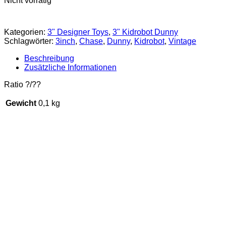
Nicht vorrätig
Kategorien:
3" Designer Toys
,
3" Kidrobot Dunny
Schlagwörter:
3inch
,
Chase
,
Dunny
,
Kidrobot
,
Vintage
Beschreibung
Zusätzliche Informationen
Ratio ?/??
Gewicht
0,1 kg
Kidrobot Dunny Warhol Series
– Giant Size (Keychain)
€
11,90