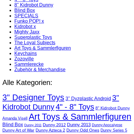
8" Kidrobot Dunny
Blind Box
SPECIALS
Funko POP! x
Kidrobot x
Mighty Jaxx
Superplastic Toys
The Loyal Subjects
Art Toys & Sammlerfiguren
Keychains
Zozoville
Sammlerecke
Zubehör & Merchandise
Alle Kategorien:
3" Designer Toys
3"
3" Dyzplastic Android
4" - 8" Toys
Kidrobot Dunny
8" Kidrobot Dunny
Art Toys & Sammlerfiguren
Amanda Visell
Blind Box
Dunny 2012
Dunny 2013
Dunny Apocalypse
Dunny 2011
Dunny Art of War
Dunny Azteca 2
Dunny Odd Ones
Dunny Series 5