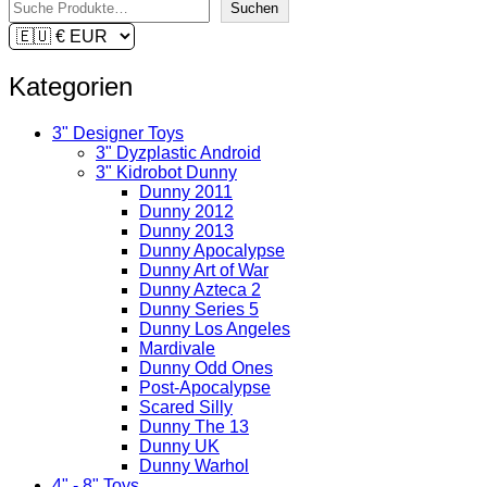
Suchen
Kategorien
3" Designer Toys
3" Dyzplastic Android
3" Kidrobot Dunny
Dunny 2011
Dunny 2012
Dunny 2013
Dunny Apocalypse
Dunny Art of War
Dunny Azteca 2
Dunny Series 5
Dunny Los Angeles
Mardivale
Dunny Odd Ones
Post-Apocalypse
Scared Silly
Dunny The 13
Dunny UK
Dunny Warhol
4" - 8" Toys