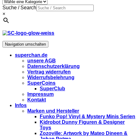
Suche / Search
×
Navigation umschalten
superchan.de
unsere AGB
Datenschutzerklärung
Vertrag widerrufen
Widerrufsbelehrung
SuperCoins
SuperClub
Impressum
Kontakt
Infos
Marken und Hersteller
Funko Pop! Vinyl & Mystery Minis Serien
Kidrobot Dunny Figuren & Designer
Toys
Zozoville: Artwork by Mateo Dineen &
Johan Potma