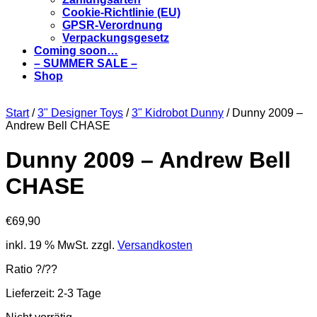
Cookie-Richtlinie (EU)
GPSR-Verordnung
Verpackungsgesetz
Coming soon…
– SUMMER SALE –
Shop
Start
/
3" Designer Toys
/
3" Kidrobot Dunny
/ Dunny 2009 –
Andrew Bell CHASE
Dunny 2009 – Andrew Bell
CHASE
€
69,90
inkl. 19 % MwSt.
zzgl.
Versandkosten
Ratio ?/??
Lieferzeit:
2-3 Tage