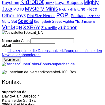
Kidrobot
Mighty
Loyal Subjects
Keychain
limited
Mystery Minis
Jaxx
One Piece
MOTU
Mystery Minis
POP!
Other Toys
Pint Size Heroes
Postkarte
Rick and
Special
Street Fighter
Set
Morty
Spongebob
The Simpsons
Vintage
XXRAY
Zubehör
Zozoville
Name oder Alias
eMail
Ich akzeptiere die Datenschutzerklärung und möchte den
Newsletter abonnieren.
Kontakt
superchan.de
David-Alain Barbéoc’h
Kaltenfelder Str. 17a
38667 Bad Harzburg