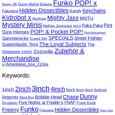
Funko POP! x
Eekeez
Dunny UK
Dunny Warhol
Hidden Dissectibles
Keychains
Kandy
Futurama
Kidrobot x
Mighty Jaxx
MOTU
Mardivale
Mystery Minis
Pint
Paka Paka
Nathan Jurevicius
NECA
POP! & Pocket POP!
Size Heroes
Post-Apocalypse
SPECIALS
Sammlerecke
Street Fighter
Scared Silly
The Loyal Subjects
Superplastic Toys
The
Zubehör &
Zozoville
Simpsons
XXRAY
Merchandise
Keywords:
3inch
2inch
4inch
1inch
5inch
Android
6inch
8inch
Dunny
Chase
Artprints
Bobble-Head
Blind Box
Five Nights at Freddy’s
FNAF
Frank Kozik
Dyzplastic
Funko
Freeny
Hidden Dissectibles
Futurama
Huck Gee