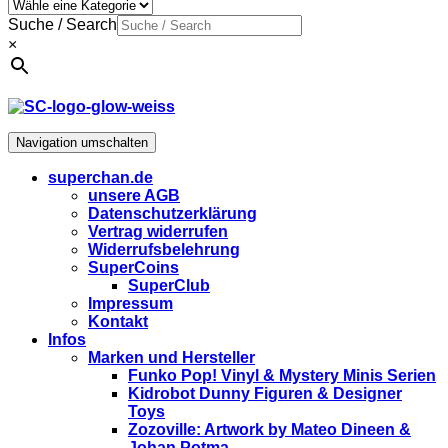
Suche / Search
×
Navigation umschalten
superchan.de
unsere AGB
Datenschutzerklärung
Vertrag widerrufen
Widerrufsbelehrung
SuperCoins
SuperClub
Impressum
Kontakt
Infos
Marken und Hersteller
Funko Pop! Vinyl & Mystery Minis Serien
Kidrobot Dunny Figuren & Designer
Toys
Zozoville: Artwork by Mateo Dineen &
Johan Potma