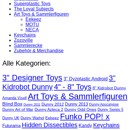
Superplastic Toys
The Loyal Subjects
Art Toys & Sammlerfiguren
Eekeez
MOTU
NECA
Keychains
Zozoville
Sammlerecke
Zubehör & Merchandise
Alle Kategorien:
3" Designer Toys
3"
3" Dyzplastic Android
4" - 8" Toys
Kidrobot Dunny
8" Kidrobot Dunny
Art Toys & Sammlerfiguren
Amanda Visell
Blind Box
Dunny 2012
Dunny 2013
Dunny Apocalypse
Dunny 2011
Dunny Art of War
Dunny Azteca 2
Dunny Odd Ones
Dunny Series 5
Funko POP! x
Eekeez
Dunny UK
Dunny Warhol
Hidden Dissectibles
Keychains
Kandy
Futurama