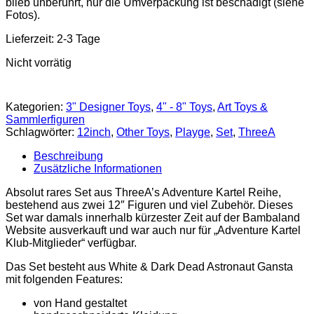
blieb unberührt, nur die Umverpackung ist beschädigt (siehe
Fotos).
Lieferzeit:
2-3 Tage
Nicht vorrätig
Kategorien:
3" Designer Toys
,
4" - 8" Toys
,
Art Toys &
Sammlerfiguren
Schlagwörter:
12inch
,
Other Toys
,
Playge
,
Set
,
ThreeA
Beschreibung
Zusätzliche Informationen
Absolut rares Set aus ThreeA’s Adventure Kartel Reihe,
bestehend aus zwei 12″ Figuren und viel Zubehör. Dieses
Set war damals innerhalb kürzester Zeit auf der Bambaland
Website ausverkauft und war auch nur für „Adventure Kartel
Klub-Mitglieder“ verfügbar.
Das Set besteht aus White & Dark Dead Astronaut Gansta
mit folgenden Features:
von Hand gestaltet