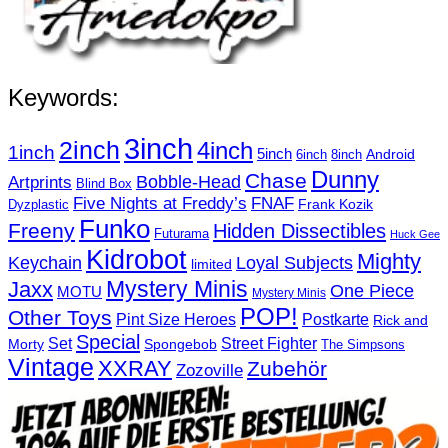
Keywords:
3inch
2inch
4inch
1inch
5inch
Android
6inch
8inch
Dunny
Chase
Artprints
Bobble-Head
Blind Box
Five Nights at Freddy’s
FNAF
Frank Kozik
Dyzplastic
Funko
Freeny
Hidden Dissectibles
Futurama
Huck Gee
Kidrobot
Mighty
Loyal Subjects
Keychain
limited
Mystery Minis
Jaxx
One Piece
MOTU
Mystery Minis
POP!
Other Toys
Pint Size Heroes
Postkarte
Rick and
Special
Street Fighter
Set
Morty
Spongebob
The Simpsons
Vintage
XXRAY
Zubehör
Zozoville