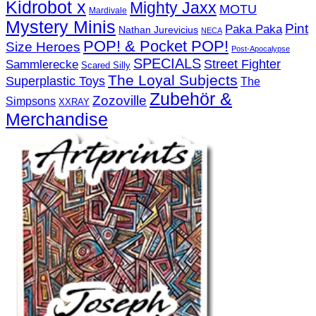
Kidrobot x
Mighty Jaxx
MOTU
Mardivale
Mystery Minis
Pint
Paka Paka
Nathan Jurevicius
NECA
POP! & Pocket POP!
Size Heroes
Post-Apocalypse
SPECIALS
Sammlerecke
Street Fighter
Scared Silly
The Loyal Subjects
Superplastic Toys
The
Zubehör &
Zozoville
Simpsons
XXRAY
Merchandise