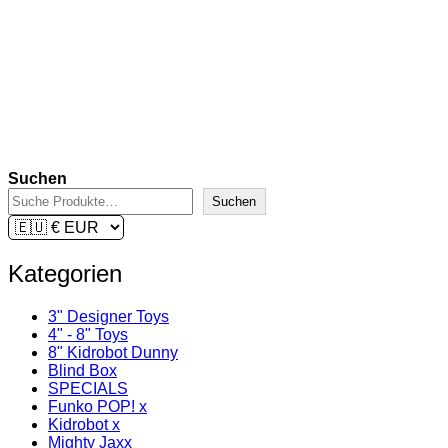
€
299,00
inkl. 19 % MwSt.
zzgl.
Versandkosten
Lieferzeit:
2-3 Tage
In den Warenkorb
Suchen
Suchen
Kategorien
3" Designer Toys
4" - 8" Toys
8" Kidrobot Dunny
Blind Box
SPECIALS
Funko POP! x
Kidrobot x
Mighty Jaxx