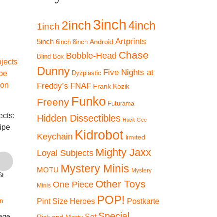
3inch
2inch
4inch
1inch
Artprints
5inch
Android
6inch
8inch
Chase
Bobble-Head
Blind Box
SALE 30%
Dunny
Five Nights at
Dyzplastic
Freddy’s
FNAF
Frank Kozik
Funko
Freeny
The Loyal Subjects:
Futurama
-30%
ects:
Gremlins – Gizmo
The Loyal
Hidden Dissectibles
Huck Gee
ipe
The Lord o
€
16,90
Kidrobot
Keychain
limited
– Frodo
The Loyal Subjects:
Mighty Jaxx
Loyal Subjects
inkl. 19 % MwSt.
€
1
Game of Thrones –
Mystery Minis
Tyrion Lannister
zzgl.
MOTU
Mystery
t.
inkl. 1
Versandkosten
(Original)
Other Toys
One Piece
Minis
zz
Jetzt:
Lieferzeit:
2-3 Tage
€
12,90
POP!
Pint Size Heroes
Postkarte
n
Versan
Ursprünglicher
Aktueller
€
8,99
In den
Special
age
Lieferzeit
Set