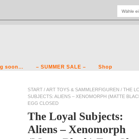
g soon…
– SUMMER SALE –
Shop
START
/
ART TOYS & SAMMLERFIGUREN
/ THE L
SUBJECTS: ALIENS – XENOMORPH (MATTE BLAC
EGG CLOSED
The Loyal Subjects:
Aliens – Xenomorph