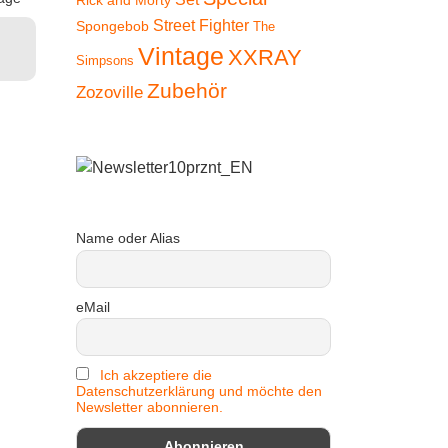
Rick and Morty
Warenkorb
Preis
Preis
Street Fighter
Spongebob
The
inkl. 19 % MwSt.
In
Vintage
XXRAY
war:
ist:
Ware
Simpsons
zzgl.
Versandkosten
Zubehör
Zozoville
€12,90
€8,99.
Lieferzeit:
2-3 Tage
In den
Warenkorb
Name oder Alias
eMail
Ich akzeptiere die
Datenschutzerklärung und möchte den
Newsletter abonnieren.