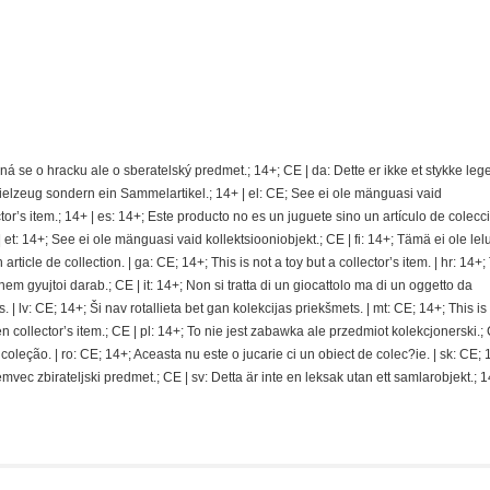
jedná se o hracku ale o sberatelský predmet.; 14+; CE | da: Dette er ikke et stykke le
pielzeug sondern ein Sammelartikel.; 14+ | el: CE; See ei ole mänguasi vaid
ector’s item.; 14+ | es: 14+; Este producto no es un juguete sino un artículo de colecci
t: 14+; See ei ole mänguasi vaid kollektsiooniobjekt.; CE | fi: 14+; Tämä ei ole lel
rticle de collection. | ga: CE; 14+; This is not a toy but a collector’s item. | hr: 14+; 
nem gyujtoi darab.; CE | it: 14+; Non si tratta di un giocattolo ma di un oggetto da
s. | lv: CE; 14+; Ši nav rotallieta bet gan kolekcijas priekšmets. | mt: CE; 14+; This is
n collector’s item.; CE | pl: 14+; To nie jest zabawka ale przedmiot kolekcjonerski.; C
ção. | ro: CE; 14+; Aceasta nu este o jucarie ci un obiect de colec?ie. | sk: CE; 
temvec zbirateljski predmet.; CE | sv: Detta är inte en leksak utan ett samlarobjekt.; 