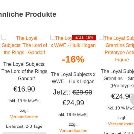
hnliche Produkte
SALE 16%
-16%
The Loyal Subjects:
The Lord of the Rings
The Loyal Subj
The Loyal Subjects x
– Gandalf
Gremlins – Str
WWE – Hulk Hogan
(Prototype)
€
16,90
Jetzt:
€
29,90
€
24,90
Ursprünglicher
Aktueller
inkl. 19 % MwSt.
€
24,99
inkl. 19 % MwS
zzgl.
Preis
Preis
inkl. 19 % MwSt.
Versandkosten
zzgl.
war:
ist:
Versandkoste
zzgl.
Lieferzeit:
2-3 Tage
Versandkosten
Lieferzeit:
2-3 T