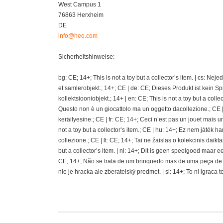
West Campus 1
76863 Herxheim
DE
info@heo.com
Sicherheitshinweise:
bg: CE; 14+; This is not a toy but a collector’s item. | cs: Ne
et samlerobjekt.; 14+; CE | de: CE; Dieses Produkt ist kein S
kollektsiooniobjekt.; 14+ | en: CE; This is not a toy but a coll
Questo non è un giocattolo ma un oggetto dacollezione.; CE | e
keräilyesine.; CE | fr: CE; 14+; Ceci n’est pas un jouet mais un a
not a toy but a collector’s item.; CE | hu: 14+; Ez nem játék ha
collezione.; CE | lt: CE; 14+; Tai ne žaislas o kolekcinis daikta
but a collector’s item. | nl: 14+; Dit is geen speelgoed maar ee
CE; 14+; Não se trata de um brinquedo mas de uma peça de cole
nie je hracka ale zberatelský predmet. | sl: 14+; To ni igraca 