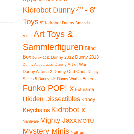
4" - 8"
Kidrobot Dunny
Toys
8" Kidrobot Dunny
Amanda
Art Toys &
Visell
Sammlerfiguren
Blind
Box
Dunny 2012
Dunny 2013
Dunny 2011
Dunny Art of War
Dunny Apocalypse
Dunny Azteca 2
Dunny Odd Ones
Dunny
Eekeez
Dunny UK
Dunny Warhol
Series 5
Funko POP! x
Futurama
Hidden Dissectibles
Kandy
Kidrobot x
Keychains
Mighty Jaxx
MOTU
Mardivale
Mystery Minis
Nathan