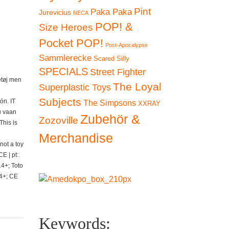
Pint
Paka Paka
Jurevicius
NECA
POP! &
Size Heroes
Pocket POP!
Post-Apocalypse
Sammlerecke
Scared Silly
SPECIALS
Street Fighter
getøj men
The Loyal
Superplastic Toys
Subjects
ón. IT
The Simpsons
XXRAY
u vaan
Zubehör &
Zozoville
This is
Merchandise
 not a toy
E | pt:
14+; Toto
14+; CE
Keywords: