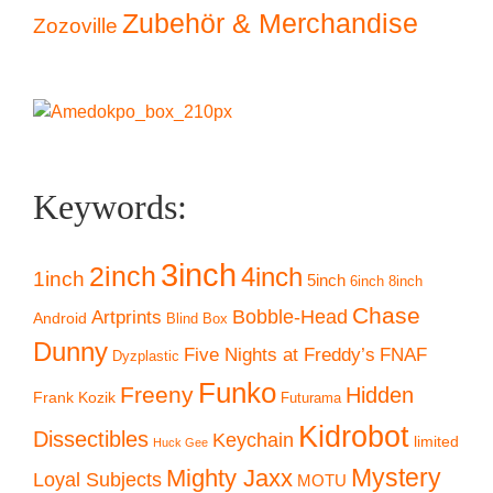
Zubehör & Merchandise
Zozoville
Keywords:
3inch
2inch
4inch
1inch
5inch
6inch
8inch
Chase
Artprints
Bobble-Head
Android
Blind Box
Dunny
Five Nights at Freddy’s
FNAF
Dyzplastic
Funko
Freeny
Hidden
Frank Kozik
Futurama
Kidrobot
Dissectibles
Keychain
limited
Huck Gee
Mystery
Mighty Jaxx
Loyal Subjects
MOTU