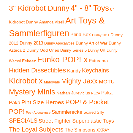
4" - 8" Toys
3" Kidrobot Dunny
8"
Art Toys &
Kidrobot Dunny
Amanda Visell
Sammlerfiguren
Blind Box
Dunny
Dunny 2011
2012
Dunny 2013
Dunny Art of War
Dunny
Dunny Apocalypse
Azteca 2
Dunny Odd Ones
Dunny UK
Dunny
Dunny Series 5
Funko POP! x
Eekeez
Futurama
Warhol
Hidden Dissectibles
Keychains
Kandy
Kidrobot x
Mighty Jaxx
MOTU
Mardivale
Mystery Minis
Paka
Nathan Jurevicius
NECA
POP! & Pocket
Pint Size Heroes
Paka
POP!
Sammlerecke
Scared Silly
Post-Apocalypse
SPECIALS
Superplastic Toys
Street Fighter
The Loyal Subjects
The Simpsons
XXRAY