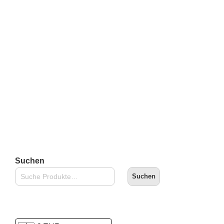
CHASE
€
69,90
inkl. 19 % MwSt.
zzgl.
Versandkosten
Lieferzeit:
2-3 Tage
In den Warenkorb
Suchen
Suchen