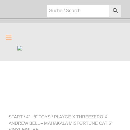
Zum
Inhalt
springen
Navigation
umschalten
START
/
4" - 8" TOYS
/ PLAYGE X THREEZERO X
ANDREW BELL – MAHAKALA MISFORTUNE CAT 5″
VINYL FIGURE