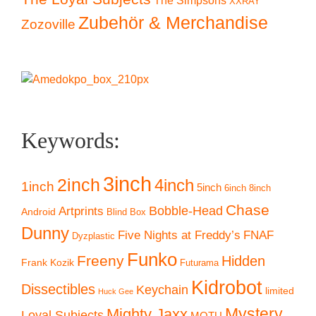
The Simpsons
XXRAY
Zubehör & Merchandise
Zozoville
Keywords:
3inch
2inch
4inch
1inch
5inch
6inch
8inch
Chase
Artprints
Bobble-Head
Android
Blind Box
Dunny
Five Nights at Freddy’s
FNAF
Dyzplastic
Funko
Freeny
Hidden
Frank Kozik
Futurama
Kidrobot
Dissectibles
Keychain
limited
Huck Gee
Mystery
Mighty Jaxx
Loyal Subjects
MOTU