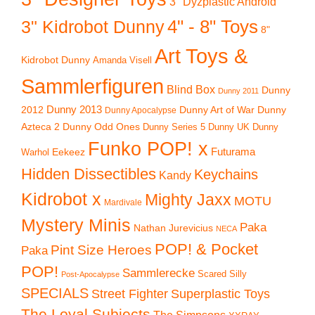
3" Dyzplastic Android
4" - 8" Toys
3" Kidrobot Dunny
8"
Art Toys &
Kidrobot Dunny
Amanda Visell
Sammlerfiguren
Blind Box
Dunny
Dunny 2011
2012
Dunny 2013
Dunny Art of War
Dunny
Dunny Apocalypse
Azteca 2
Dunny Odd Ones
Dunny UK
Dunny
Dunny Series 5
Funko POP! x
Eekeez
Futurama
Warhol
Hidden Dissectibles
Keychains
Kandy
Kidrobot x
Mighty Jaxx
MOTU
Mardivale
Mystery Minis
Paka
Nathan Jurevicius
NECA
POP! & Pocket
Pint Size Heroes
Paka
POP!
Sammlerecke
Scared Silly
Post-Apocalypse
SPECIALS
Superplastic Toys
Street Fighter
The Loyal Subjects