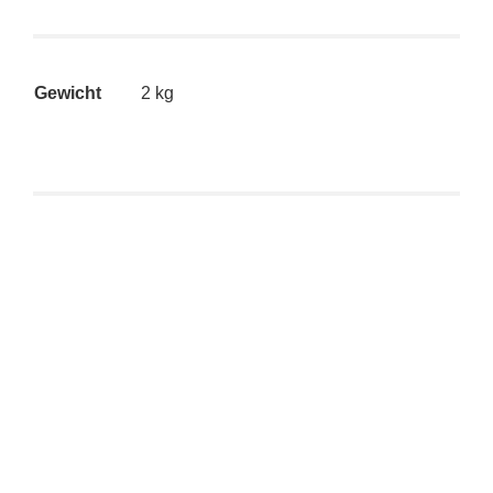
Gewicht
2 kg
Kidrobot Dunny Xmas Special – Gingerbread Dunny by
Kronk (bitten) CHASE
€
99,90