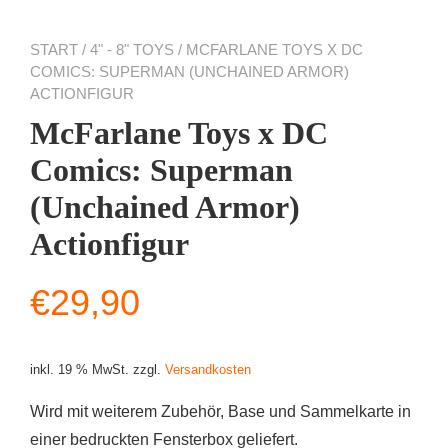
START
/
4" - 8" TOYS
/ MCFARLANE TOYS X DC
COMICS: SUPERMAN (UNCHAINED ARMOR)
ACTIONFIGUR
McFarlane Toys x DC
Comics: Superman
(Unchained Armor)
Actionfigur
€
29,90
inkl. 19 % MwSt.
zzgl.
Versandkosten
Wird mit weiterem Zubehör, Base und Sammelkarte in
einer bedruckten Fensterbox geliefert.