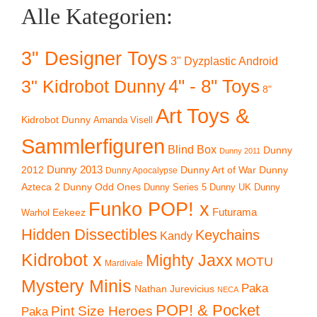
Alle Kategorien:
3" Designer Toys
3" Dyzplastic Android
4" - 8" Toys
3" Kidrobot Dunny
8"
Art Toys &
Kidrobot Dunny
Amanda Visell
Sammlerfiguren
Blind Box
Dunny
Dunny 2011
2012
Dunny 2013
Dunny Art of War
Dunny
Dunny Apocalypse
Azteca 2
Dunny Odd Ones
Dunny UK
Dunny
Dunny Series 5
Funko POP! x
Eekeez
Futurama
Warhol
Hidden Dissectibles
Keychains
Kandy
Kidrobot x
Mighty Jaxx
MOTU
Mardivale
Mystery Minis
Paka
Nathan Jurevicius
NECA
POP! & Pocket
Pint Size Heroes
Paka