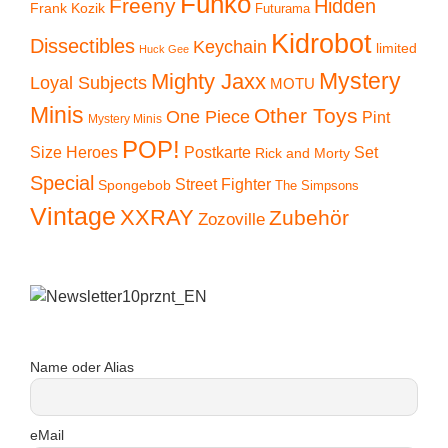
Funko
Freeny
Hidden
Frank Kozik
Futurama
Kidrobot
Dissectibles
Keychain
limited
Huck Gee
Mystery
Mighty Jaxx
Loyal Subjects
MOTU
Minis
Other Toys
One Piece
Pint
Mystery Minis
POP!
Size Heroes
Postkarte
Set
Rick and Morty
Special
Street Fighter
Spongebob
The Simpsons
Vintage
XXRAY
Zubehör
Zozoville
Name oder Alias
eMail