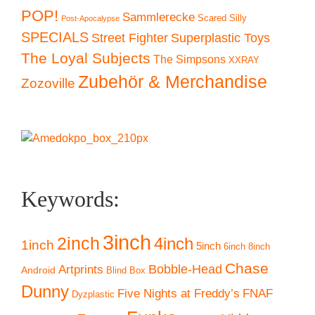
POP!
Sammlerecke
Scared Silly
Post-Apocalypse
SPECIALS
Superplastic Toys
Street Fighter
The Loyal Subjects
The Simpsons
XXRAY
Zubehör & Merchandise
Zozoville
Keywords:
3inch
2inch
4inch
1inch
5inch
6inch
8inch
Chase
Artprints
Bobble-Head
Android
Blind Box
Dunny
Five Nights at Freddy’s
FNAF
Dyzplastic