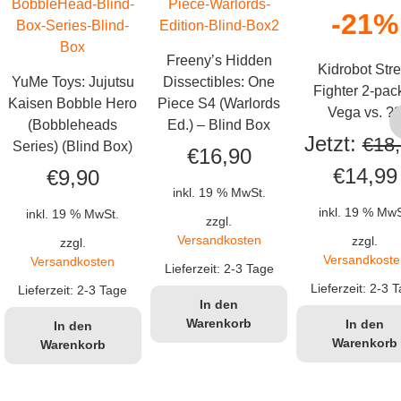
-21%
Freeny’s Hidden
Kidrobot Stre
YuMe Toys: Jujutsu
Dissectibles: One
Fighter 2-pac
Kaisen Bobble Hero
Piece S4 (Warlords
Vega vs. ?
(Bobbleheads
Ed.) – Blind Box
Jetzt:
€
18
Series) (Blind Box)
€
16,90
Ursprün
€
14,99
€
9,90
inkl. 19 % MwSt.
Preis
inkl. 19 % MwS
inkl. 19 % MwSt.
zzgl.
war:
Versandkosten
zzgl.
zzgl.
Versandkoste
Versandkosten
€18,90
Lieferzeit:
2-3 Tage
Lieferzeit:
2-3 T
Lieferzeit:
2-3 Tage
In den
Warenkorb
In den
In den
Warenkorb
Warenkorb