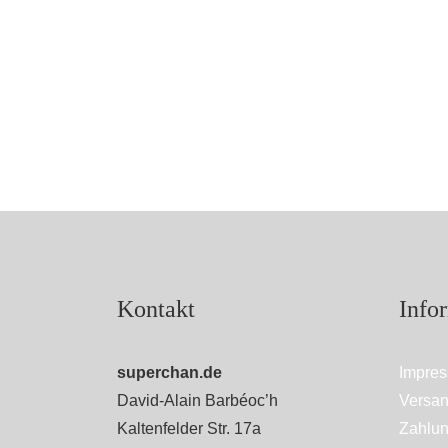
Kontakt
Info
superchan.de
Impre
David-Alain Barbéoc’h
Versan
Kaltenfelder Str. 17a
Zahlun