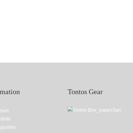
rmation
Tontos Gear
ssum
dinfo
gsarten