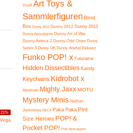
Art Toys &
Visell
Sammlerfiguren
Blind
Box
Dunny 2012
Dunny 2013
Dunny 2011
Dunny Art of War
Dunny Apocalypse
Dunny Azteca 2
Dunny Odd Ones
Dunny
Eekeez
Dunny UK
Dunny Warhol
Series 5
Funko POP! x
Futurama
Hidden Dissectibles
Kandy
Kidrobot x
Keychains
Mighty Jaxx
MOTU
Mardivale
Mystery Minis
Nathan
Pint
Paka Paka
Jurevicius
NECA
 21%
SALE 15%
POP! &
Size Heroes
Pocket POP!
Post-Apocalypse