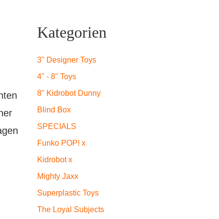
icher
eller
Kategorien
s
3" Designer Toys
4" - 8" Toys
9.
8" Kidrobot Dunny
nten
Blind Box
her
SPECIALS
sagen
Funko POP! x
Kidrobot x
Mighty Jaxx
Superplastic Toys
The Loyal Subjects