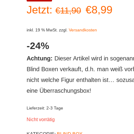
Ursprüngl
Aktu
Jetzt:
€
8,99
€
11,90
Preis
Prei
inkl. 19 % MwSt.
zzgl.
Versandkosten
war:
ist:
-24%
€11,90
€8,9
Achtung:
Dieser Artikel wird in sogenan
Blind Boxen verkauft, d.h. man weiß vor
nicht welche Figur enthalten ist… sozu
eine Überraschungsbox!
Lieferzeit:
2-3 Tage
Nicht vorrätig