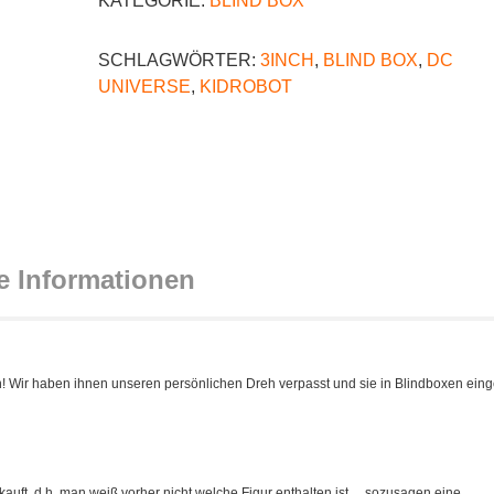
KATEGORIE:
BLIND BOX
SCHLAGWÖRTER:
3INCH
,
BLIND BOX
,
DC
UNIVERSE
,
KIDROBOT
e Informationen
! Wir haben ihnen unseren persönlichen Dreh verpasst und sie in Blindboxen eing
kauft, d.h. man weiß vorher nicht welche Figur enthalten ist… sozusagen eine