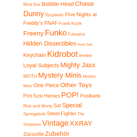
Warenkorb
Chase
Bobble-Head
Blind Box
Dunny
Five Nights at
Dyzplastic
Freddy’s
FNAF
Frank Kozik
Funko
Freeny
Futurama
Hidden Dissectibles
Huck Gee
Kidrobot
Keychain
limited
Mighty Jaxx
Loyal Subjects
Mystery Minis
MOTU
Mystery
Other Toys
One Piece
Minis
POP!
Pint Size Heroes
Postkarte
Special
Set
Rick and Morty
Street Fighter
Spongebob
The
Vintage
XXRAY
Simpsons
Zubehör
Zozoville