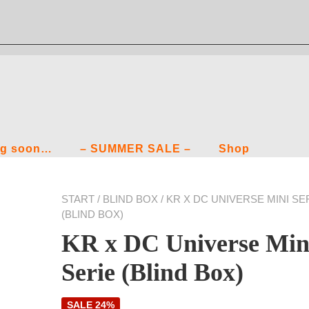
g soon…
– SUMMER SALE –
Shop
START
/
BLIND BOX
/ KR X DC UNIVERSE MINI SE
(BLIND BOX)
KR x DC Universe Min
Serie (Blind Box)
SALE 24%