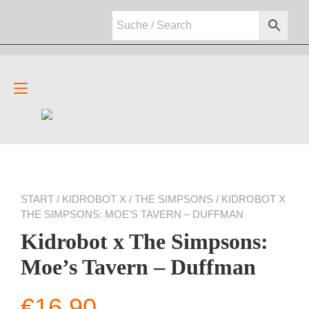
Zum
Inhalt
springen
Navigation
umschalten
START
/
KIDROBOT X
/
THE SIMPSONS
/ KIDROBOT X
THE SIMPSONS: MOE’S TAVERN – DUFFMAN
Kidrobot x The Simpsons:
Moe’s Tavern – Duffman
€
16,90