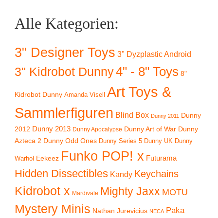
Alle Kategorien:
3" Designer Toys
3" Dyzplastic Android
4" - 8" Toys
3" Kidrobot Dunny
8"
Art Toys &
Kidrobot Dunny
Amanda Visell
Sammlerfiguren
Blind Box
Dunny
Dunny 2011
2012
Dunny 2013
Dunny Art of War
Dunny
Dunny Apocalypse
Azteca 2
Dunny Odd Ones
Dunny UK
Dunny
Dunny Series 5
Funko POP! x
Eekeez
Futurama
Warhol
Hidden Dissectibles
Keychains
Kandy
Kidrobot x
Mighty Jaxx
MOTU
Mardivale
Mystery Minis
Paka
Nathan Jurevicius
NECA