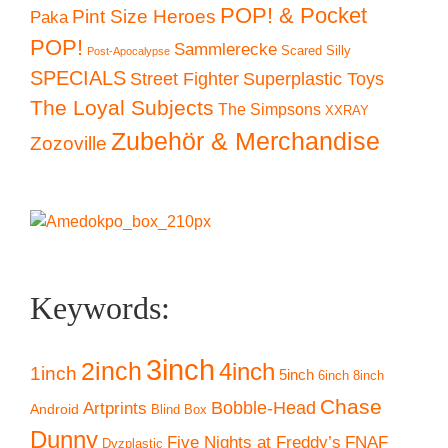
POP! & Pocket
Pint Size Heroes
Paka
POP!
Sammlerecke
Scared Silly
Post-Apocalypse
SPECIALS
Superplastic Toys
Street Fighter
The Loyal Subjects
The Simpsons
XXRAY
Zubehör & Merchandise
Zozoville
Keywords:
3inch
2inch
4inch
1inch
5inch
6inch
8inch
Chase
Artprints
Bobble-Head
Android
Blind Box
Dunny
Five Nights at Freddy’s
FNAF
Dyzplastic