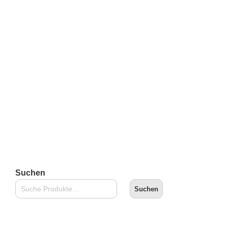
Kidrobot The Simpsons – 6″ Zombie Bart (blau)
€
149,90
inkl. 19 % MwSt.
zzgl.
Versandkosten
Lieferzeit:
2-3 Tage
In den Warenkorb
Suchen
Suchen