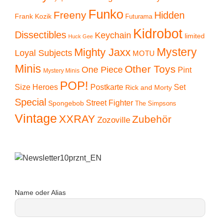
Funko
Freeny
Hidden
Frank Kozik
Futurama
Kidrobot
Dissectibles
Keychain
limited
Huck Gee
Mystery
Mighty Jaxx
Loyal Subjects
MOTU
Minis
Other Toys
One Piece
Pint
Mystery Minis
POP!
Size Heroes
Postkarte
Set
Rick and Morty
Special
Street Fighter
Spongebob
The Simpsons
Vintage
XXRAY
Zubehör
Zozoville
Name oder Alias