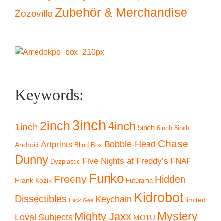
Zubehör & Merchandise
Zozoville
Keywords:
3inch
2inch
4inch
1inch
5inch
6inch
8inch
Chase
Artprints
Bobble-Head
Android
Blind Box
Dunny
Five Nights at Freddy’s
FNAF
Dyzplastic
Funko
Freeny
Hidden
Frank Kozik
Futurama
Kidrobot
Dissectibles
Keychain
limited
Huck Gee
Mystery
Mighty Jaxx
Loyal Subjects
MOTU