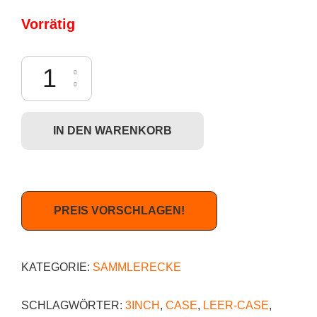
Vorrätig
Kidrobot Dunny Endangered Series - Leer-Case (für Sammler) Menge
IN DEN WARENKORB
PREIS VORSCHLAGEN!
KATEGORIE:
SAMMLERECKE
SCHLAGWÖRTER:
3INCH
,
CASE
,
LEER-CASE
,