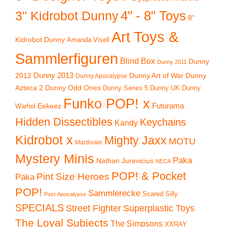
4" - 8" Toys
3" Kidrobot Dunny
8"
Art Toys &
Kidrobot Dunny
Amanda Visell
Sammlerfiguren
Blind Box
Dunny
Dunny 2011
2012
Dunny 2013
Dunny Art of War
Dunny
Dunny Apocalypse
Azteca 2
Dunny Odd Ones
Dunny UK
Dunny
Dunny Series 5
Funko POP! x
Eekeez
Futurama
Warhol
Hidden Dissectibles
Keychains
Kandy
Kidrobot x
Mighty Jaxx
MOTU
Mardivale
Mystery Minis
Paka
Nathan Jurevicius
NECA
POP! & Pocket
Pint Size Heroes
Paka
POP!
Sammlerecke
Scared Silly
Post-Apocalypse
SPECIALS
Superplastic Toys
Street Fighter
The Loyal Subjects
The Simpsons
XXRAY