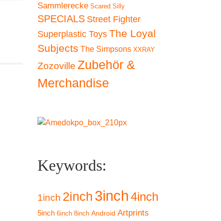
Sammlerecke
Scared Silly
SPECIALS
Street Fighter
The Loyal
Superplastic Toys
Subjects
The Simpsons
XXRAY
Zubehör &
Zozoville
Merchandise
Keywords:
3inch
2inch
4inch
1inch
Artprints
5inch
Android
6inch
8inch