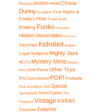
Chase
Bobble-Head
Blind Box
Dunny
Five Nights at
Dyzplastic
Freddy’s
FNAF
Frank Kozik
Funko
Freeny
Futurama
Hidden Dissectibles
Huck Gee
Kidrobot
Keychain
limited
Mighty Jaxx
Loyal Subjects
Mystery Minis
MOTU
Mystery
Other Toys
One Piece
Minis
POP!
Pint Size Heroes
Postkarte
Special
Set
Rick and Morty
Street Fighter
Spongebob
The
Vintage
XXRAY
Simpsons
Zubehör
Zozoville