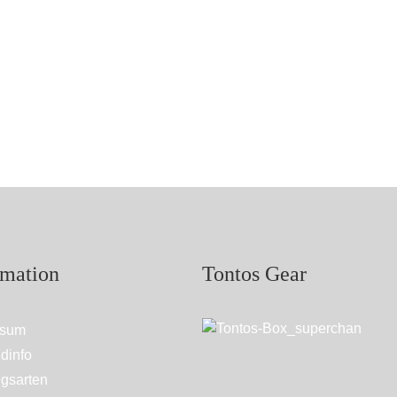
rmation
Tontos Gear
ssum
dinfo
gsarten