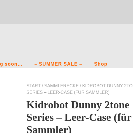
g soon…
– SUMMER SALE –
Shop
START
/
SAMMLERECKE
/ KIDROBOT DUNNY 2T
SERIES – LEER-CASE (FÜR SAMMLER)
Kidrobot Dunny 2tone
Series – Leer-Case (für
Sammler)