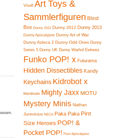
Art Toys &
Visell
Sammlerfiguren
Blind
Box
Dunny 2012
Dunny 2013
Dunny 2011
Dunny Art of War
Dunny Apocalypse
Dunny Azteca 2
Dunny Odd Ones
Dunny
Eekeez
Dunny UK
Dunny Warhol
Series 5
Funko POP! x
Futurama
Hidden Dissectibles
Kandy
Kidrobot x
Keychains
Mighty Jaxx
MOTU
Mardivale
Mystery Minis
Nathan
Pint
 passen.
Paka Paka
Jurevicius
NECA
POP! &
Size Heroes
Pocket POP!
Post-Apocalypse