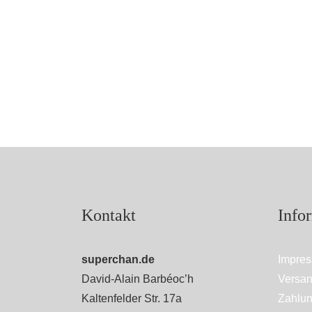
Kontakt
Info
superchan.de
Impre
David-Alain Barbéoc’h
Versan
Kaltenfelder Str. 17a
Zahlun