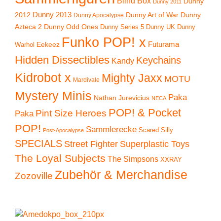
Blind Box
Dunny
Dunny 2011
2012
Dunny 2013
Dunny Art of War
Dunny
Dunny Apocalypse
Azteca 2
Dunny Odd Ones
Dunny UK
Dunny
Dunny Series 5
Funko POP! x
Eekeez
Futurama
Warhol
Hidden Dissectibles
Keychains
Kandy
Kidrobot x
Mighty Jaxx
MOTU
Mardivale
Mystery Minis
Paka
Nathan Jurevicius
NECA
POP! & Pocket
Pint Size Heroes
Paka
POP!
Sammlerecke
Scared Silly
Post-Apocalypse
SPECIALS
Superplastic Toys
Street Fighter
The Loyal Subjects
The Simpsons
XXRAY
Zubehör & Merchandise
Zozoville