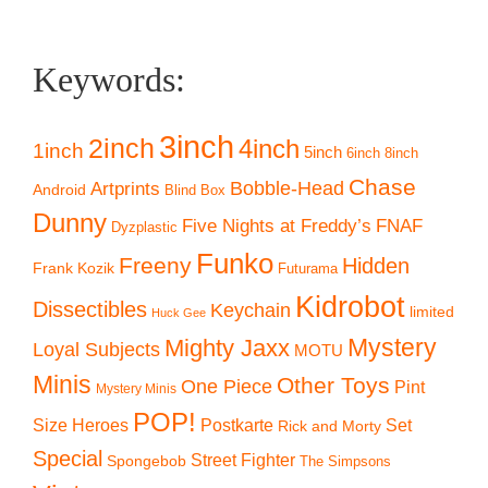
Keywords:
3inch
2inch
4inch
1inch
5inch
6inch
8inch
Chase
Artprints
Bobble-Head
Android
Blind Box
Dunny
Five Nights at Freddy’s
FNAF
Dyzplastic
Funko
Freeny
Hidden
Frank Kozik
Futurama
Kidrobot
Dissectibles
Keychain
limited
Huck Gee
Mystery
Mighty Jaxx
Loyal Subjects
MOTU
Minis
Other Toys
One Piece
Pint
Mystery Minis
POP!
Size Heroes
Postkarte
Set
Rick and Morty
Special
Street Fighter
Spongebob
The Simpsons