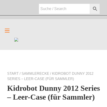
Zum
Inhalt
springen
Navigation
umschalten
START
/
SAMMLERECKE
/ KIDROBOT DUNNY 2012
SERIES – LEER-CASE (FÜR SAMMLER)
Kidrobot Dunny 2012 Series
– Leer-Case (für Sammler)