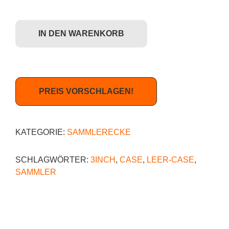
Kidrobot Dunny 2012 Series - Leer-Case (für Sammler) Menge
IN DEN WARENKORB
PREIS VORSCHLAGEN!
KATEGORIE:
SAMMLERECKE
SCHLAGWÖRTER:
3INCH
,
CASE
,
LEER-CASE
,
SAMMLER