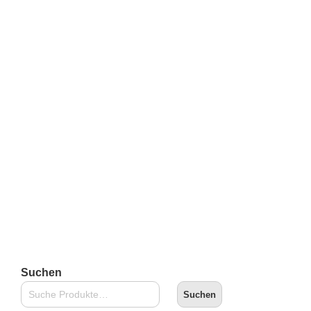
Kidrobot Futurama: Good News Everyone – 2 Eyed
Leela
€
12,90
inkl. 19 % MwSt.
zzgl.
Versandkosten
Lieferzeit:
2-3 Tage
In den Warenkorb
Suchen
Suchen