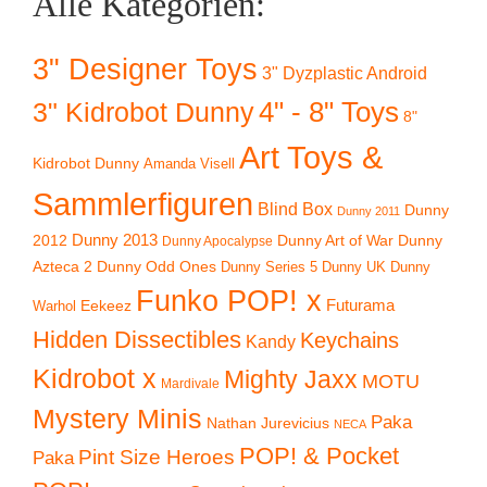
Alle Kategorien:
3" Designer Toys
3" Dyzplastic Android
4" - 8" Toys
3" Kidrobot Dunny
8"
Art Toys &
Kidrobot Dunny
Amanda Visell
Sammlerfiguren
Blind Box
Dunny
Dunny 2011
2012
Dunny 2013
Dunny Art of War
Dunny
Dunny Apocalypse
Azteca 2
Dunny Odd Ones
Dunny UK
Dunny
Dunny Series 5
Funko POP! x
Eekeez
Futurama
Warhol
Hidden Dissectibles
Keychains
Kandy
Kidrobot x
Mighty Jaxx
MOTU
Mardivale
Mystery Minis
Paka
Nathan Jurevicius
NECA
POP! & Pocket
Pint Size Heroes
Paka