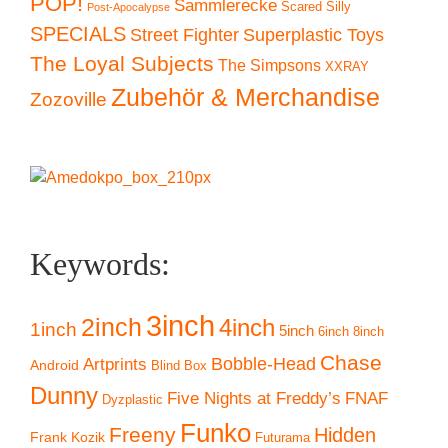
POP!
Sammlerecke
Scared Silly
Post-Apocalypse
SPECIALS
Superplastic Toys
Street Fighter
The Loyal Subjects
The Simpsons
XXRAY
Zubehör & Merchandise
Zozoville
Keywords:
3inch
2inch
4inch
1inch
5inch
6inch
8inch
Chase
Artprints
Bobble-Head
Android
Blind Box
Dunny
Five Nights at Freddy’s
FNAF
Dyzplastic
Funko
Freeny
Hidden
Frank Kozik
Futurama