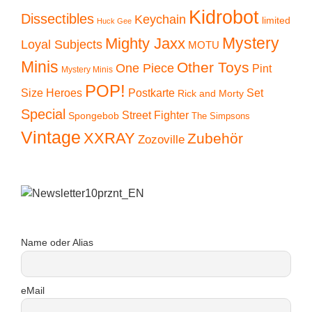
Kidrobot
Dissectibles
Keychain
limited
Huck Gee
Mystery
Mighty Jaxx
Loyal Subjects
MOTU
Minis
Other Toys
One Piece
Pint
Mystery Minis
POP!
Size Heroes
Postkarte
Set
Rick and Morty
Special
Street Fighter
Spongebob
The Simpsons
Vintage
XXRAY
Zubehör
Zozoville
Name oder Alias
eMail