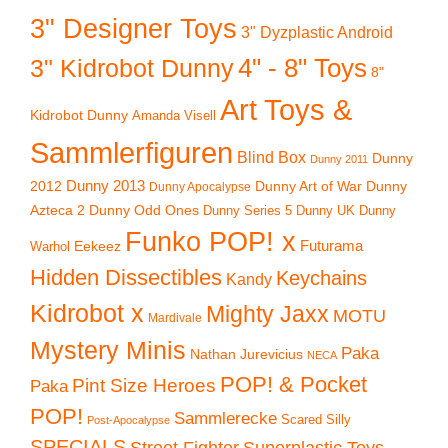
3" Designer Toys
3" Dyzplastic Android
4" - 8" Toys
3" Kidrobot Dunny
8"
Art Toys &
Kidrobot Dunny
Amanda Visell
Sammlerfiguren
Blind Box
Dunny
Dunny 2011
2012
Dunny 2013
Dunny Art of War
Dunny
Dunny Apocalypse
Azteca 2
Dunny Odd Ones
Dunny UK
Dunny
Dunny Series 5
Funko POP! x
Eekeez
Futurama
Warhol
Hidden Dissectibles
Keychains
Kandy
Kidrobot x
Mighty Jaxx
MOTU
Mardivale
Mystery Minis
Paka
Nathan Jurevicius
NECA
POP! & Pocket
Pint Size Heroes
Paka
POP!
Sammlerecke
Scared Silly
Post-Apocalypse
SPECIALS
Superplastic Toys
Street Fighter