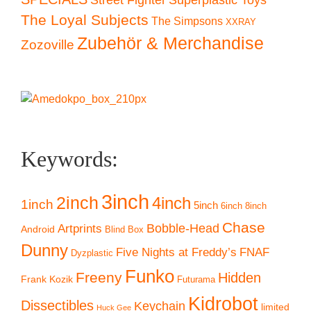
The Loyal Subjects
The Simpsons
XXRAY
Zubehör & Merchandise
Zozoville
Keywords:
3inch
2inch
4inch
1inch
5inch
6inch
8inch
Chase
Artprints
Bobble-Head
Android
Blind Box
Dunny
Five Nights at Freddy’s
FNAF
Dyzplastic
Funko
Freeny
Hidden
Frank Kozik
Futurama
Kidrobot
Dissectibles
Keychain
limited
Huck Gee