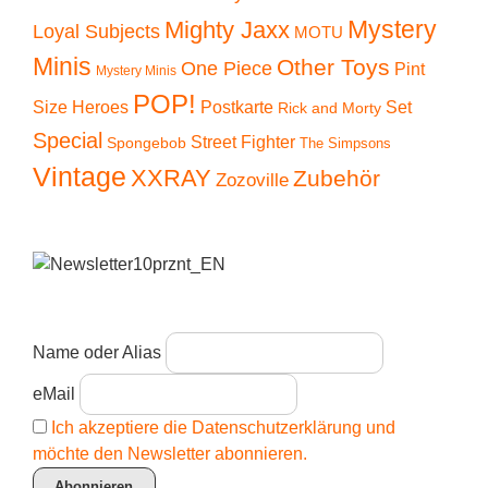
Mystery
Mighty Jaxx
Loyal Subjects
MOTU
Minis
Other Toys
One Piece
Pint
Mystery Minis
POP!
Size Heroes
Postkarte
Set
Rick and Morty
Special
Street Fighter
Spongebob
The Simpsons
Vintage
XXRAY
Zubehör
Zozoville
Name oder Alias
eMail
Ich akzeptiere die Datenschutzerklärung und
möchte den Newsletter abonnieren.