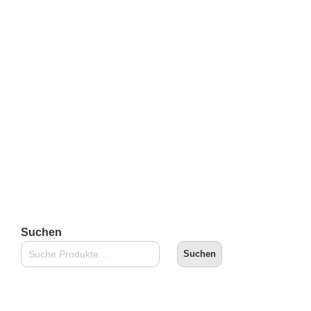
Burgerman
€
49,90
inkl. 19 % MwSt.
zzgl.
Versandkosten
Lieferzeit:
2-3 Tage
In den Warenkorb
Suchen
Suchen