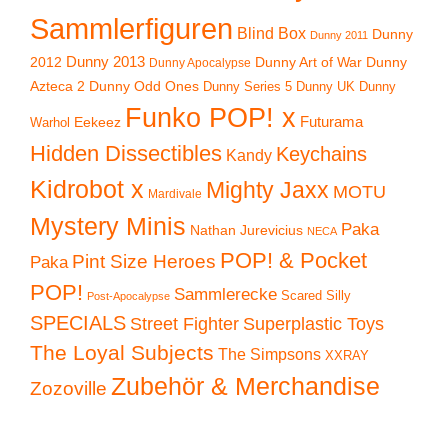
Sammlerfiguren
Blind Box
Dunny
Dunny 2011
2012
Dunny 2013
Dunny Art of War
Dunny
Dunny Apocalypse
Azteca 2
Dunny Odd Ones
Dunny UK
Dunny
Dunny Series 5
Funko POP! x
Eekeez
Futurama
Warhol
Hidden Dissectibles
Keychains
Kandy
Kidrobot x
Mighty Jaxx
MOTU
Mardivale
Mystery Minis
Paka
Nathan Jurevicius
NECA
POP! & Pocket
Pint Size Heroes
Paka
POP!
Sammlerecke
Scared Silly
Post-Apocalypse
SPECIALS
Superplastic Toys
Street Fighter
The Loyal Subjects
The Simpsons
XXRAY
Zubehör & Merchandise
Zozoville