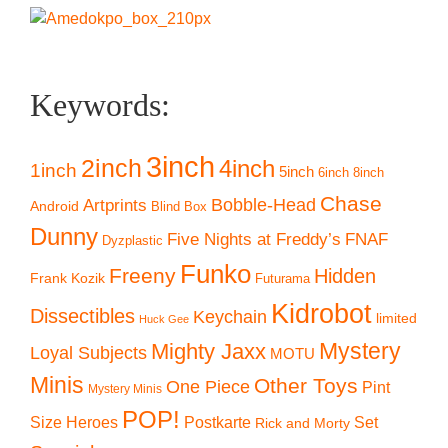
Keywords:
3inch
2inch
4inch
1inch
5inch
6inch
8inch
Chase
Artprints
Bobble-Head
Android
Blind Box
Dunny
Five Nights at Freddy’s
FNAF
Dyzplastic
Funko
Freeny
Hidden
Frank Kozik
Futurama
Kidrobot
Dissectibles
Keychain
limited
Huck Gee
Mystery
Mighty Jaxx
Loyal Subjects
MOTU
Minis
Other Toys
One Piece
Pint
Mystery Minis
POP!
Size Heroes
Postkarte
Set
Rick and Morty