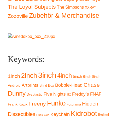
The Loyal Subjects
The Simpsons
XXRAY
Zubehör & Merchandise
Zozoville
Keywords:
3inch
2inch
4inch
1inch
5inch
6inch
8inch
Chase
Artprints
Bobble-Head
Android
Blind Box
Dunny
Five Nights at Freddy’s
FNAF
Dyzplastic
Funko
Freeny
Hidden
Frank Kozik
Futurama
Kidrobot
Dissectibles
Keychain
limited
Huck Gee