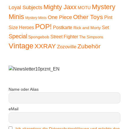
Mystery
Mighty Jaxx
Loyal Subjects
MOTU
Minis
Other Toys
One Piece
Pint
Mystery Minis
POP!
Size Heroes
Postkarte
Set
Rick and Morty
Special
Street Fighter
Spongebob
The Simpsons
Vintage
XXRAY
Zubehör
Zozoville
Name oder Alias
eMail
Ich akzeptiere die Datenschutzerklärung und möchte den