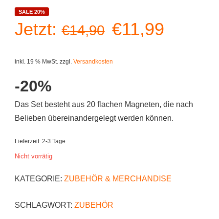
SALE 20%
Ursprüngliche
Aktuell
Jetzt:
€
11,99
€
14,90
Preis
Preis
inkl. 19 % MwSt.
zzgl.
Versandkosten
war:
ist:
-20%
€14,90
€11,99
Das Set besteht aus 20 flachen Magneten, die nach
Belieben übereinandergelegt werden können.
Lieferzeit:
2-3 Tage
Nicht vorrätig
KATEGORIE:
ZUBEHÖR & MERCHANDISE
SCHLAGWORT:
ZUBEHÖR