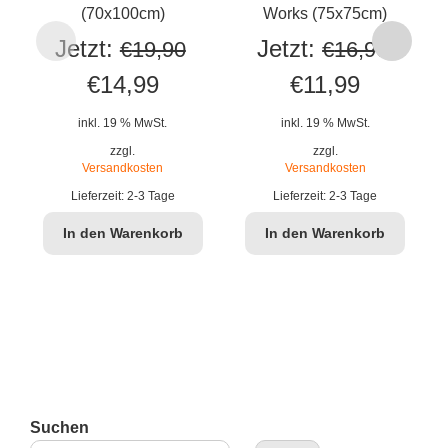
(70x100cm)
Works (75x75cm)
Jetzt:
Jetzt:
€
19,90
€
16,90
Ursprünglicher
Aktueller
Ursprünglicher
Aktuelle
€
14,99
€
11,99
Preis
Preis
Preis
Preis
inkl. 19 % MwSt.
inkl. 19 % MwSt.
war:
ist:
war:
ist:
zzgl.
zzgl.
Versandkosten
Versandkosten
€19,90
€14,99.
€16,90
€11,99.
Lieferzeit:
2-3 Tage
Lieferzeit:
2-3 Tage
In den Warenkorb
In den Warenkorb
Suchen