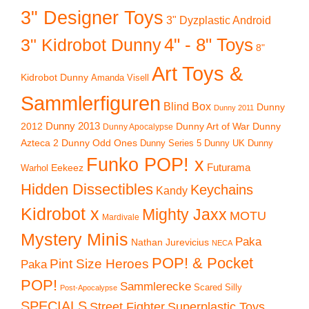
3" Designer Toys
3" Dyzplastic Android
4" - 8" Toys
3" Kidrobot Dunny
8"
Art Toys &
Kidrobot Dunny
Amanda Visell
Sammlerfiguren
Blind Box
Dunny
Dunny 2011
2012
Dunny 2013
Dunny Art of War
Dunny
Dunny Apocalypse
Azteca 2
Dunny Odd Ones
Dunny UK
Dunny
Dunny Series 5
Funko POP! x
Eekeez
Futurama
Warhol
Hidden Dissectibles
Keychains
Kandy
Kidrobot x
Mighty Jaxx
MOTU
Mardivale
Mystery Minis
Paka
Nathan Jurevicius
NECA
POP! & Pocket
Pint Size Heroes
Paka
POP!
Sammlerecke
Scared Silly
Post-Apocalypse
SPECIALS
Superplastic Toys
Street Fighter