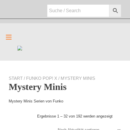
Zum
Inhalt
springen
Navigation
umschalten
START
/
FUNKO POP! X
/ MYSTERY MINIS
Mystery Minis
Mystery Minis Serien von Funko
Nach
Ergebnisse 1 – 32 von 192 werden angezeigt
Aktualität
sortiert