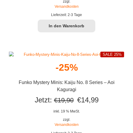
war:
ist:
zzgl.
Versandkosten
€69,90
€49,99.
Lieferzeit:
2-3 Tage
In den Warenkorb
SALE 25%
-25%
Funko Mystery Minis: Kaiju No. 8 Series – Aoi
Kaguragi
Ursprünglicher
Aktueller
Jetzt:
€
14,99
€
19,90
Preis
Preis
inkl. 19 % MwSt.
war:
ist:
zzgl.
Versandkosten
€19,90
€14,99.