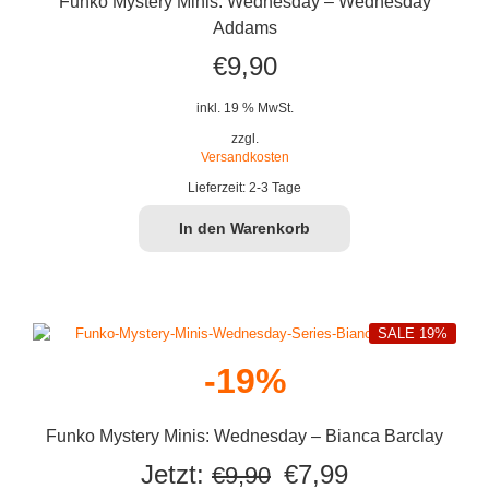
Funko Mystery Minis: Wednesday – Wednesday
Addams
€
9,90
inkl. 19 % MwSt.
zzgl.
Versandkosten
Lieferzeit:
2-3 Tage
In den Warenkorb
SALE 19%
-19%
Funko Mystery Minis: Wednesday – Bianca Barclay
Ursprünglicher
Aktueller
Jetzt:
€
7,99
€
9,90