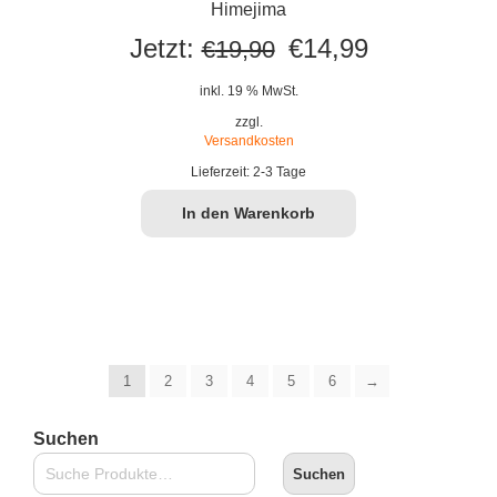
Himejima
Ursprünglicher
Aktueller
Jetzt:
€
14,99
€
19,90
Preis
Preis
inkl. 19 % MwSt.
war:
ist:
zzgl.
Versandkosten
€19,90
€14,99.
Lieferzeit:
2-3 Tage
In den Warenkorb
1
2
3
4
5
6
→
Suchen
Suchen