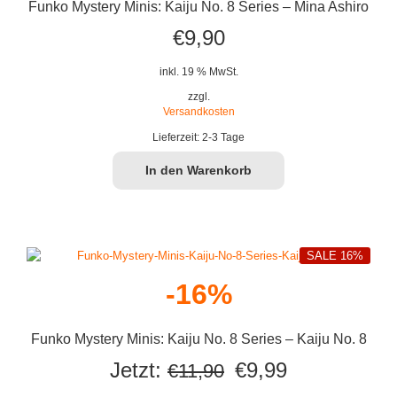
Funko Mystery Minis: Kaiju No. 8 Series – Mina Ashiro
€
9,90
inkl. 19 % MwSt.
zzgl.
Versandkosten
Lieferzeit:
2-3 Tage
In den Warenkorb
SALE 16%
-16%
Funko Mystery Minis: Kaiju No. 8 Series – Kaiju No. 8
Ursprünglicher
Aktueller
Jetzt:
€
9,99
€
11,90