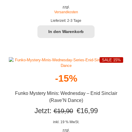
war:
ist:
zzgl.
Versandkosten
€29,90
€24,99.
Lieferzeit:
2-3 Tage
In den Warenkorb
SALE 15%
-15%
Funko Mystery Minis: Wednesday – Enid Sinclair
(Rave’N Dance)
Ursprünglicher
Aktueller
Jetzt:
€
16,99
€
19,90
Preis
Preis
inkl. 19 % MwSt.
war:
ist:
zzgl.