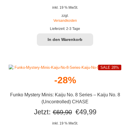
inkl. 19 % MwSt.
zzgl.
Versandkosten
Lieferzeit:
2-3 Tage
In den Warenkorb
SALE 28%
-28%
Funko Mystery Minis: Kaiju No. 8 Series – Kaiju No. 8
(Uncontrolled) CHASE
Ursprünglicher
Aktueller
Jetzt:
€
49,99
€
69,90
Preis
Preis
inkl. 19 % MwSt.