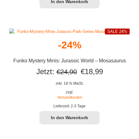
In den Warenkorb
SALE 24%
-24%
Funko Mystery Minis: Jurassic World – Mosasaurus
Ursprünglicher
Aktueller
Jetzt:
€
18,99
€
24,90
Preis
Preis
inkl. 19 % MwSt.
war:
ist:
zzgl.
Versandkosten
€24,90
€18,99.
Lieferzeit:
2-3 Tage
In den Warenkorb