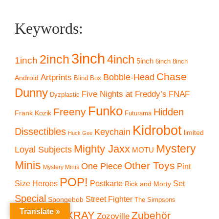
Keywords:
3inch
2inch
4inch
1inch
5inch
6inch
8inch
Chase
Artprints
Bobble-Head
Android
Blind Box
Dunny
Five Nights at Freddy’s
FNAF
Dyzplastic
Funko
Freeny
Hidden
Frank Kozik
Futurama
Kidrobot
Dissectibles
Keychain
limited
Huck Gee
Mystery
Mighty Jaxx
Loyal Subjects
MOTU
Minis
Other Toys
One Piece
Pint
Mystery Minis
POP!
Size Heroes
Postkarte
Set
Rick and Morty
Special
Street Fighter
Spongebob
The Simpsons
Translate »
Vintage
XXRAY
Zubehör
Zozoville