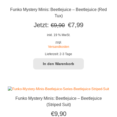
Funko Mystery Minis: Beetlejuice – Beetlejuice (Red
Tux)
Ursprünglicher
Aktueller
Jetzt:
€
7,99
€
9,90
Preis
Preis
inkl. 19 % MwSt.
war:
ist:
zzgl.
Versandkosten
€9,90
€7,99.
Lieferzeit:
2-3 Tage
In den Warenkorb
Funko Mystery Minis: Beetlejuice – Beetlejuice
(Striped Suit)
€
9,90