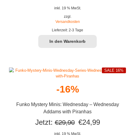
inkl. 19 % MwSt.
zzgl.
Versandkosten
Lieferzeit:
2-3 Tage
In den Warenkorb
SALE 16%
-16%
Funko Mystery Minis: Wednesday – Wednesday
Addams with Piranhas
Ursprünglicher
Aktueller
Jetzt:
€
24,99
€
29,90
Preis
Preis
inkl. 19 % MwSt.