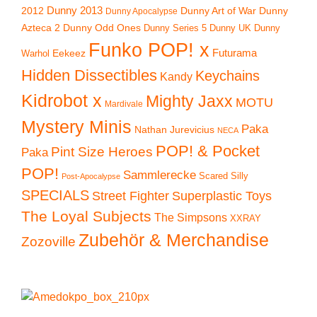
2012
Dunny 2013
Dunny Art of War
Dunny
Dunny Apocalypse
Azteca 2
Dunny Odd Ones
Dunny UK
Dunny
Dunny Series 5
Funko POP! x
Eekeez
Futurama
Warhol
Hidden Dissectibles
Keychains
Kandy
Kidrobot x
Mighty Jaxx
MOTU
Mardivale
Mystery Minis
Paka
Nathan Jurevicius
NECA
POP! & Pocket
Pint Size Heroes
Paka
POP!
Sammlerecke
Scared Silly
Post-Apocalypse
SPECIALS
Superplastic Toys
Street Fighter
The Loyal Subjects
The Simpsons
XXRAY
Zubehör & Merchandise
Zozoville