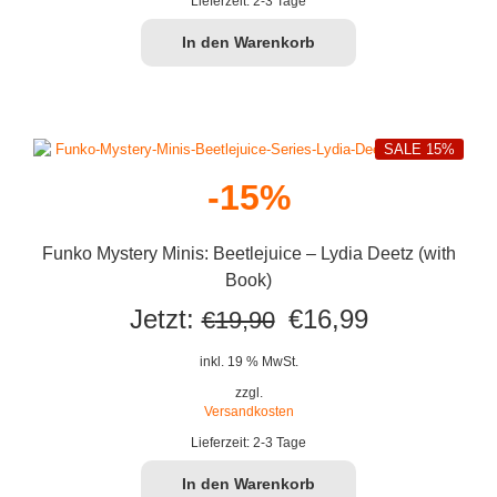
Lieferzeit:
2-3 Tage
In den Warenkorb
SALE 15%
-15%
Funko Mystery Minis: Beetlejuice – Lydia Deetz (with
Book)
Ursprünglicher
Aktueller
Jetzt:
€
16,99
€
19,90
Preis
Preis
inkl. 19 % MwSt.
war:
ist:
zzgl.
Versandkosten
€19,90
€16,99.
Lieferzeit:
2-3 Tage
In den Warenkorb