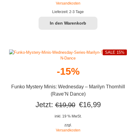
Versandkosten
€19,90
€16,99.
Lieferzeit:
2-3 Tage
In den Warenkorb
SALE 15%
-15%
Funko Mystery Minis: Wednesday – Marilyn Thornhill
(Rave’N Dance)
Ursprünglicher
Aktueller
Jetzt:
€
16,99
€
19,90
Preis
Preis
inkl. 19 % MwSt.
war:
ist:
zzgl.
Versandkosten