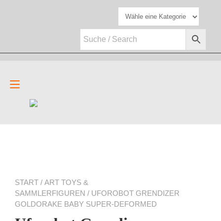
Zum
Inhalt
springen
Navigation
umschalten
START
/
ART TOYS &
SAMMLERFIGUREN
/ UFOROBOT GRENDIZER
GOLDORAKE BABY SUPER-DEFORMED