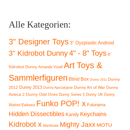
Alle Kategorien:
3" Designer Toys
3" Dyzplastic Android
4" - 8" Toys
3" Kidrobot Dunny
8"
Art Toys &
Kidrobot Dunny
Amanda Visell
Sammlerfiguren
Blind Box
Dunny
Dunny 2011
2012
Dunny 2013
Dunny Art of War
Dunny
Dunny Apocalypse
Azteca 2
Dunny Odd Ones
Dunny UK
Dunny
Dunny Series 5
Funko POP! x
Eekeez
Futurama
Warhol
Hidden Dissectibles
Keychains
Kandy
Kidrobot x
Mighty Jaxx
MOTU
Mardivale