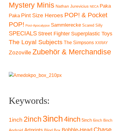
Mystery Minis
Paka
Nathan Jurevicius
NECA
POP! & Pocket
Pint Size Heroes
Paka
POP!
Sammlerecke
Scared Silly
Post-Apocalypse
SPECIALS
Superplastic Toys
Street Fighter
The Loyal Subjects
The Simpsons
XXRAY
Zubehör & Merchandise
Zozoville
Keywords:
3inch
2inch
4inch
1inch
5inch
6inch
8inch
Chase
Artprints
Bobble-Head
Android
Blind Box