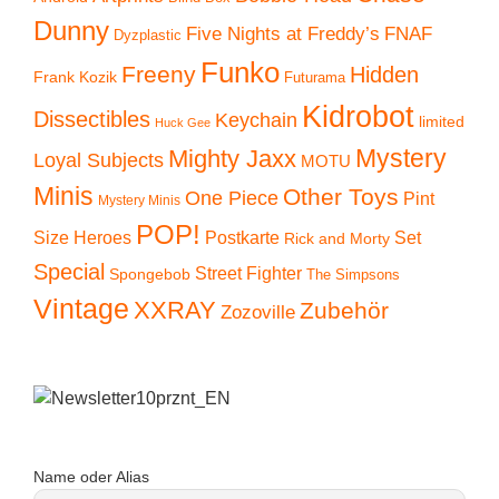
Dunny
Five Nights at Freddy’s
FNAF
Dyzplastic
Funko
Freeny
Hidden
Frank Kozik
Futurama
Kidrobot
Dissectibles
Keychain
limited
Huck Gee
Mystery
Mighty Jaxx
Loyal Subjects
MOTU
Minis
Other Toys
One Piece
Pint
Mystery Minis
POP!
Size Heroes
Postkarte
Set
Rick and Morty
Special
Street Fighter
Spongebob
The Simpsons
Vintage
XXRAY
Zubehör
Zozoville
Name oder Alias