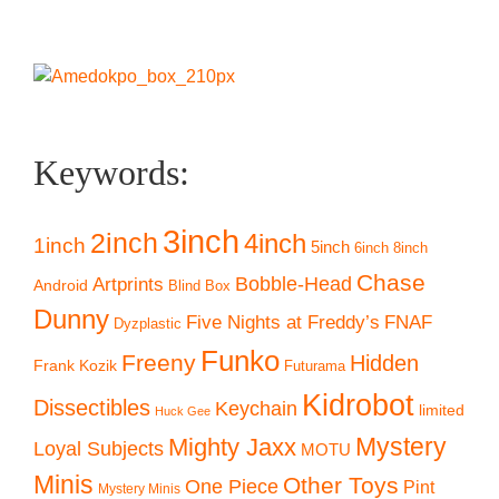
Keywords:
3inch
2inch
4inch
1inch
5inch
6inch
8inch
Chase
Artprints
Bobble-Head
Android
Blind Box
Dunny
Five Nights at Freddy’s
FNAF
Dyzplastic
Funko
Freeny
Hidden
Frank Kozik
Futurama
Kidrobot
Dissectibles
Keychain
limited
Huck Gee
Mystery
Mighty Jaxx
Loyal Subjects
MOTU
Minis
Other Toys
One Piece
Pint
Mystery Minis