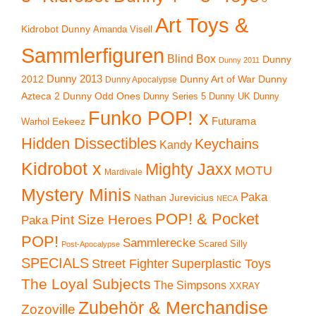
Art Toys &
Kidrobot Dunny
Amanda Visell
Sammlerfiguren
Blind Box
Dunny
Dunny 2011
2012
Dunny 2013
Dunny Art of War
Dunny
Dunny Apocalypse
Azteca 2
Dunny Odd Ones
Dunny UK
Dunny
Dunny Series 5
Funko POP! x
Eekeez
Futurama
Warhol
Hidden Dissectibles
Keychains
Kandy
Kidrobot x
Mighty Jaxx
MOTU
Mardivale
Mystery Minis
Paka
Nathan Jurevicius
NECA
POP! & Pocket
Pint Size Heroes
Paka
POP!
Sammlerecke
Scared Silly
Post-Apocalypse
SPECIALS
Superplastic Toys
Street Fighter
The Loyal Subjects
The Simpsons
XXRAY
Zubehör & Merchandise
Zozoville