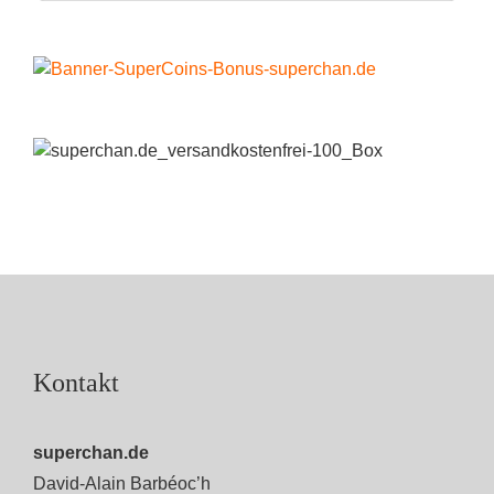
Kontakt
superchan.de
David-Alain Barbéoc’h