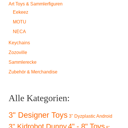
Art Toys & Sammlerfiguren
Eekeez
MOTU
NECA
Keychains
Zozoville
Sammlerecke
Zubehör & Merchandise
Alle Kategorien:
3" Designer Toys
3" Dyzplastic Android
4" - 8" Toys
3" Kidrobot Dunny
8"