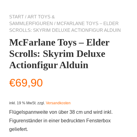
START
/
ART TOYS &
SAMMLERFIGUREN
/ MCFARLANE TOYS – ELDER
SCROLLS: SKYRIM DELUXE ACTIONFIGUR ALDUIN
McFarlane Toys – Elder
Scrolls: Skyrim Deluxe
Actionfigur Alduin
€
69,90
inkl. 19 % MwSt.
zzgl.
Versandkosten
Flügelspannweite von über 38 cm und wird inkl.
Figurenständer in einer bedruckten Fensterbox
geliefert.